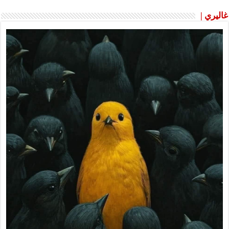
غاليري |