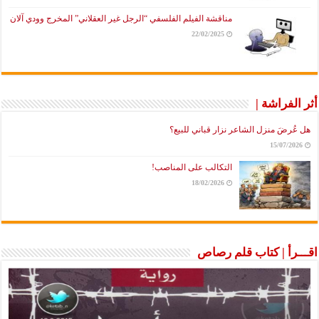
مناقشة الفيلم الفلسفي “الرجل غير العقلاني” المخرج وودي آلان
22/02/2025
أثر الفراشة |
هل عُرضَ منزل الشاعر نزار قباني للبيع؟
15/07/2026
التكالب على المناصب!
18/02/2026
اقـــرأ | كتاب قلم رصاص