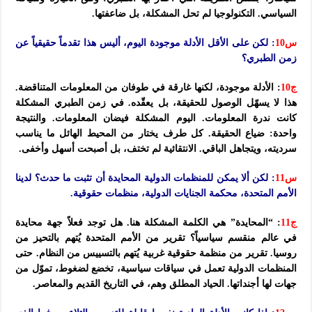
السياسي. التكنولوجيا لم تحل المشكلة، بل ضاعفتها.
س10
: لكن على الأقل الأدلة موجودة اليوم، أليس هذا تقدماً حقيقياً عن
زمن الطبري؟
ج10
: الأدلة موجودة، لكنها غارقة في طوفان من المعلومات المتناقضة.
هذا لا يسهّل الوصول للحقيقة، بل يعقّده. في زمن الطبري المشكلة
كانت ندرة المعلومات. اليوم المشكلة فيضان المعلومات. والنتيجة
واحدة: ضياع الحقيقة. كل طرف يختار من المحيط الهائل ما يناسب
سرديته، ويتجاهل الباقي. الانتقائية لم تختف، بل أصبحت أسهل وأخفى.
س11
: لكن ألا يمكن للمنظمات الدولية المحايدة أن تثبت ما حدث؟ لدينا
الأمم المتحدة، محكمة الجنايات الدولية، منظمات حقوقية.
ج11
: “المحايدة” هي الكلمة المشكلة هنا. هل توجد فعلاً جهة محايدة
في عالم منقسم سياسياً؟ تقرير من الأمم المتحدة يُتهم بالتحيز من
روسيا. تقرير من منظمة حقوقية غربية يُتهم بالتسييس من النظام. حتى
المنظمات الدولية تعمل في سياقات سياسية، تخضع لضغوط، تموّل من
جهات لها أجنداتها. الحياد المطلق وهم، في التاريخ القديم والمعاصر.