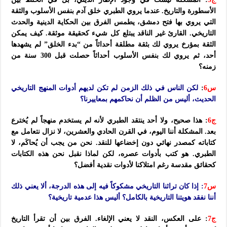
الأسطورة والتاريخ. عندما يروي الطبري خلق آدم بنفس الأسلوب والثقة
التي يروي بها فتح دمشق، يطمس الفرق بين الحكاية الدينية والحدث
التاريخي. القارئ غير الناقد يبتلع كل شيء كحقيقة موثقة. كيف يمكن
الثقة بمؤرخ يروي لك بثقة مطلقة أحداثاً من “بدء الخلق” لم يشهدها
أحد، ثم يروي لك بنفس الأسلوب أحداثاً حصلت قبل 300 سنة من
زمنه؟
س6
:
لكن الناس في ذلك الزمن لم تكن لديهم أدوات المنهج التاريخي
الحديث، أليس من الظلم أن نحاكمهم بمعاييرنا؟
ج6
: هذا صحيح، ولا أحد ينتقد الطبري لأنه لم يستخدم منهجاً لم يُخترع
بعد. المشكلة أننا اليوم، في القرن الحادي والعشرين، لا نزال نتعامل مع
كتاباته كمصدر نهائي دون إخضاعها للنقد. نحن من يجب أن يُحاكَم، لا
الطبري. هو كتب بأدوات عصره، لكن لماذا نقبل نحن هذه الكتابات
كحقائق مقدسة رغم امتلاكنا لأدوات نقدية أفضل؟
س7
: إذا كان تراثنا التاريخي مشكوكاً فيه إلى هذه الدرجة، ألا يعني ذلك
أننا نفقد هويتنا التاريخية بالكامل؟ أليس هذا عدمية تاريخية؟
ج7
: على العكس، النقد لا يعني الإلغاء. الفرق بين أن تقرأ التاريخ