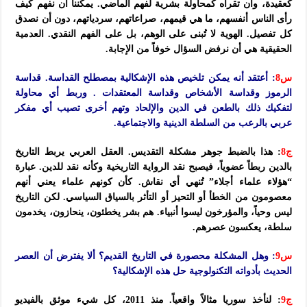
كعقيدة، وأن تقرأه كمحاولة بشرية لفهم الماضي. يمكننا أن نفهم كيف
رأى الناس أنفسهم، ما هي قيمهم، صراعاتهم، سردياتهم، دون أن نصدق
كل تفصيل. الهوية لا تُبنى على الوهم، بل على الفهم النقدي. العدمية
الحقيقية هي أن نرفض السؤال خوفاً من الإجابة.
س8
: أعتقد أنه يمكن تلخيص هذه الإشكالية بمصطلح القداسة. قداسة
الرموز وقداسة الأشخاص وقداسة المعتقدات . وربط أي محاولة
لتفكيك ذلك بالطعن في الدين والإلحاد وتهم أخرى تصيب أي مفكر
عربي بالرعب من السلطة الدينية والاجتماعية.
ج8
: هذا بالضبط جوهر مشكلة التقديس. العقل العربي يربط التاريخ
بالدين ربطاً عضوياً، فيصبح نقد الرواية التاريخية وكأنه نقد للدين. عبارة
“هؤلاء علماء أجلاء” تُنهي أي نقاش. كأن كونهم علماء يعني أنهم
معصومون من الخطأ أو التحيز أو التأثر بالسياق السياسي. لكن التاريخ
ليس وحياً، والمؤرخون ليسوا أنبياء. هم بشر يخطئون، ينحازون، يخدمون
سلطة، يعكسون عصرهم.
س9
: وهل المشكلة محصورة في التاريخ القديم؟ ألا يفترض أن العصر
الحديث بأدواته التكنولوجية حل هذه الإشكالية؟
ج9
: لنأخذ سوريا مثالاً واقعياً. منذ 2011، كل شيء موثق بالفيديو