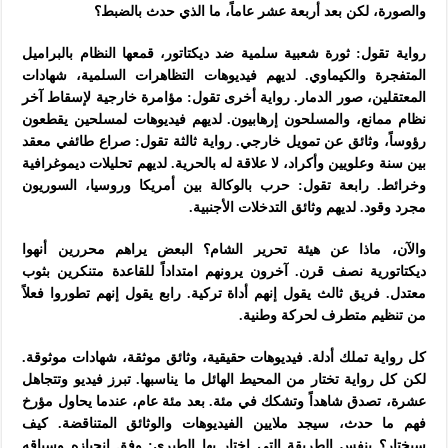
والصورة، لكن بعد أربعة عشر عاماً، ما الذي حدث بالضبط؟
رواية تقول: ثورة شعبية سلمية ضد ديكتاتور، قمعها النظام بالبراميل
المتفجرة والكيماوي. لديهم فيديوهات التظاهرات السلمية، شهادات
المعتقلين، صور الدمار. رواية أخرى تقول: مؤامرة خارجية لإسقاط آخر
نظام ممانع، والمسلحون إرهابيون. لديهم فيديوهات لمسلحين يقطعون
رؤوساً، وثائق عن تمويل خارجي. رواية ثالثة تقول: صراع طائفي معقد
بين سنة وعلويين وأكراد، لا علاقة له بالحرية. لديهم تحليلات ديموغرافية
وخرائط. رابعة تقول: حرب بالوكالة بين أمريكا وروسيا، السوريون
مجرد وقود. لديهم وثائق التدخلات الأجنبية.
والآن، ماذا عن هيئة تحرير الشام؟ البعض يراهم محررين أنهوا
ديكتاتورية نصف قرن. آخرون يرونهم امتداداً للقاعدة متنكرين بثوب
معتدل. فريق ثالث يقول إنهم أداة تركية. رابع يقول إنهم تطوروا فعلاً
من تنظيم متطرف لحركة وطنية.
كل رواية تملك أدلة. فيديوهات حقيقية، وثائق موثقة، شهادات موثوقة.
لكن كل رواية تختار من المحيط الهائل ما يناسبها. تبرز فيديو وتتجاهل
عشرة، تصدق شاهداً وتشكك في مئة. بعد مئة عام، عندما يحاول مؤرخ
فهم ما حدث، سيجد ملايين الفيديوهات والوثائق المتناقضة. كيف
سيختار؟ بنفس الطريقة التي اختار بها الطبري: وفق انحيازه وسياقه