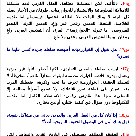
ج16
: بالتأكيد، لكن المشكلة مختلفة. العقل الغربي لديه مشكلة
اللامبالاة المعلوماتية والاستسلام للخوارزميات. طوفان من الأخبار يصله
كل ثانية، لا يملك الوقت ولا الطاقة لفحصها، فيستسلم لما تقدمه
الخلاصة. النتيجة: تقديس رقمي غير واعٍ. تقديس الترند، الفيديو
الفيروسي، ما تقوله “الخوارزمية”. الفرق أن التقديس العربي واعٍ
ومعلن، بينما التقديس الغربي مخفي ولا واعٍ.
س17
: هل تقول إن الخوارزميات أصبحت سلطة جديدة تُملي علينا ما
نصدق؟
ج17
: ليست سلطة بالمعنى التقليدي، لكنها أخطر. لأنها غير مرئية
وتعمل بهدوء. خلاصة أخبارك مصممة لتبقيك منحازاً، غاضباً، منخرطاً، لا
لتعلمك الحقيقة. الخوارزمية تعرف ما تحبه وتكرهه، فتعطيك المزيد
منه. تعيش في فقاعة تعزز قناعاتك، ولا تسمع أصواتاً مخالفة إلا
للسخرية منها. هذا تقديس رقمي: الاستسلام الكامل لما تقدمه
التكنولوجيا دون سؤال عن كيفية اختياره أو من يختاره.
س18
: إذا كان كل من العقل العربي والغربي يعاني من مشاكل بنيوية،
فهل هناك أمل في الوصول للحقيقة التاريخية أصلاً؟
ج18
: الحقيقة المطلقة مستحيلة، في التاريخ القديم والمعاصر. لكن