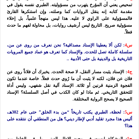
تمحيص يعني أن المؤرخ يتهرب من مسؤوليته. الطبري نفسه يقول في
مقدمة كتابه إنه ينقل الروايات كما وصلته، وإن استنكرها القارئ
فالمسؤولية على الراوي لا عليه. هذا ليس منهجاً علمياً، بل إخلاء
مسؤولية صريح. التاريخ ليس أرشيف روايات، بل محاولة لفهم ما حدث
فعلاً.
س4
: لكن ألا يعطينا الإسناد مصداقية؟ نحن نعرف من روى عن من،
سلسلة كاملة تصل للحدث. والإسناد كما تعرف هو عماد جميع المرويات
التاريخية بل والدينية بل حتى الأدبية ..
ج4
: الإسناد يثبت مسار النقل، لا صحة الحدث. يخبرك أن فلاناً روى عن
فلان عن فلان، لكنه لا يثبت أن ما رُوي حدث فعلاً. خاصة عندما تكون
الفجوة الزمنية قرنين أو ثلاثة. الإسناد آلية نقل شفهي، وليس أداة
للتحقق التاريخي. ثم ماذا لو كان الكذب في أصل السلسلة؟ الإسناد
الصحيح لا يصحح الرواية المختلقة.
س5
: لحظة، الطبري يكتب تاريخاً “من بدء الخلق” حتى عام 302هـ،
أليس هذا مجرد تقليد أدبي لإطار ديني؟ هل من المنطقي أن ننتقده على
هذا؟
ج5
: المشكلة ليست في وجود الإطار الديني، بل في الخلط بين