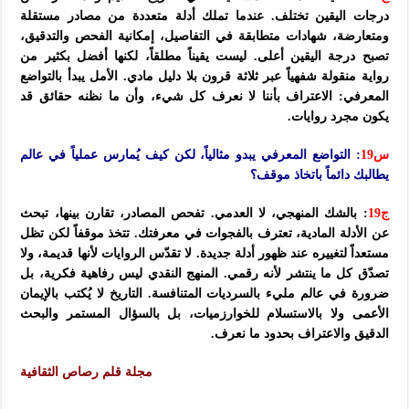
درجات اليقين تختلف. عندما تملك أدلة متعددة من مصادر مستقلة
ومتعارضة، شهادات متطابقة في التفاصيل، إمكانية الفحص والتدقيق،
تصبح درجة اليقين أعلى. ليست يقيناً مطلقاً، لكنها أفضل بكثير من
رواية منقولة شفهياً عبر ثلاثة قرون بلا دليل مادي. الأمل يبدأ بالتواضع
المعرفي: الاعتراف بأننا لا نعرف كل شيء، وأن ما نظنه حقائق قد
يكون مجرد روايات.
س19
: التواضع المعرفي يبدو مثالياً، لكن كيف يُمارس عملياً في عالم
يطالبك دائماً باتخاذ موقف؟
ج19
: بالشك المنهجي، لا العدمي. تفحص المصادر، تقارن بينها، تبحث
عن الأدلة المادية، تعترف بالفجوات في معرفتك. تتخذ موقفاً لكن تظل
مستعداً لتغييره عند ظهور أدلة جديدة. لا تقدّس الروايات لأنها قديمة، ولا
تصدّق كل ما ينتشر لأنه رقمي. المنهج النقدي ليس رفاهية فكرية، بل
ضرورة في عالم مليء بالسرديات المتنافسة. التاريخ لا يُكتب بالإيمان
الأعمى ولا بالاستسلام للخوارزميات، بل بالسؤال المستمر والبحث
الدقيق والاعتراف بحدود ما نعرف.
مجلة قلم رصاص الثقافية