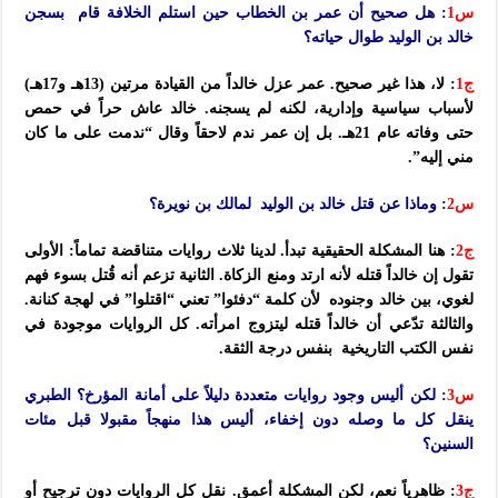
س1
:
هل صحيح أن عمر بن الخطاب حين استلم الخلافة قام بسجن
خالد بن الوليد طوال حياته؟
ج1
: لا، هذا غير صحيح. عمر عزل خالداً من القيادة مرتين (13هـ و17هـ)
لأسباب سياسية وإدارية، لكنه لم يسجنه. خالد عاش حراً في حمص
حتى وفاته عام 21هـ. بل إن عمر ندم لاحقاً وقال “ندمت على ما كان
مني إليه”.
س2
:
وماذا عن قتل خالد بن الوليد لمالك بن نويرة؟
ج2
: هنا المشكلة الحقيقية تبدأ. لدينا ثلاث روايات متناقضة تماماً: الأولى
تقول إن خالداً قتله لأنه ارتد ومنع الزكاة. الثانية تزعم أنه قُتل بسوء فهم
لغوي، بين خالد وجنوده لأن كلمة “دفئوا” تعني “اقتلوا” في لهجة كنانة.
والثالثة تدّعي أن خالداً قتله ليتزوج امرأته. كل الروايات موجودة في
نفس الكتب التاريخية بنفس درجة الثقة.
س3
: لكن أليس وجود روايات متعددة دليلاً على أمانة المؤرخ؟ الطبري
ينقل كل ما وصله دون إخفاء، أليس هذا منهجاً مقبولا قبل مئات
السنين؟
ج3
: ظاهرياً نعم، لكن المشكلة أعمق. نقل كل الروايات دون ترجيح أو