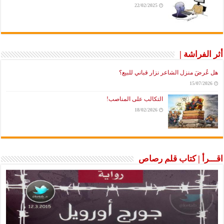
22/02/2025
أثر الفراشة |
هل عُرضَ منزل الشاعر نزار قباني للبيع؟
15/07/2026
التكالب على المناصب!
18/02/2026
اقـــرأ | كتاب قلم رصاص