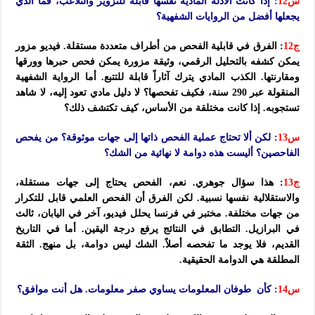
س12
: إذا كانت الأدلة المادية نفسها قابلة للتزوير والتلاعب، فما الذي
يجعلها أفضل من الروايات الشفهية؟
ج12
: الفرق في قابلية الفحص من أطراف متعددة مستقلة. فيديو مزور
يمكن كشفه بالتحليل الرقمي، وثيقة مزورة يمكن فحص حبرها وورقها
ومقارنتها. الكذب المادي يترك آثاراً قابلة للتتبع. أما الرواية الشفهية
المنقولة عبر 290 سنة، فكيف تفحصها؟ لا دليل مادي تعود إليه، لا شاهد
تستجوبه. إذا كانت مختلقة من الأساس، كيف تكتشف ذلك؟
س13
: لكن ألا تحتاج عملية الفحص ذاتها إلى جهات موثوقة؟ من يفحص
الفاحصين؟ أليست هذه دوامة لا نهائية من الشك؟
ج13
: هذا سؤال جوهري. نعم، الفحص يحتاج إلى جهات مستقلة،
والاستقلالية نفسها نسبية. لكن الفرق أن الفحص العلمي قابل للتكرار
من جهات مختلفة. مختبر في فرنسا يحلل فيديو، آخر في اليابان، ثالث
في البرازيل. التطابق في النتائج يرفع درجة اليقين. أما في التاريخ
القديم، فلا يوجد ما تفحصه أصلاً. الشك ليس دوامة، بل منهج. الثقة
المطلقة هي الدوامة الحقيقية.
س14
: كأن طوفان المعلومات يساوي صفر معلومات. هل أنت موافق؟