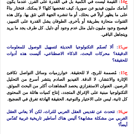
ج14
: القيمة ليست في الكمية بل في القدرة على الفرز. عندما يكون
أمامك مليون فيديو عن سوريا، كيف تفحصها كلها؟ لا يمكنك. فتختار بناءً
على ما يظهر أولاً في بحثك، أو ما تنشره الجهة التي تثق بها. وكل هذه
القنوات منحازة بطريقة أو بأخرى. الطوفان يشل القدرة على التمييز،
فيصبح وجود مليون دليل مثل عدم وجود أي دليل. كل طرف يجد ما يريد
ويتجاهل الباقي.
س15
: ألا تُصمّم التكنولوجيا الحديثة لتسهيل الوصول للمعلومات
الدقيقة؟ محركات البحث، الذكاء الاصطناعي، أليست هذه أدوات
للحقيقة؟
ج15
: مُصممة للربح، لا للحقيقة. خوارزميات وسائل التواصل تكافئ
الإثارة والانتشار، لا الدقة. الفيديو الصادم ينتشر أسرع من التحليل
الرصين. العنوان الاستفزازي يحصد المشاهدات أكثر من البحث الموثق.
التكنولوجيا مبنية على الإغراق المتجدد، إنتاج كميات هائلة من المحتوى
كل ثانية، ليس على الاختيار والنوعية. الحقيقة الهادئة تغرق في الضجيج.
س16
: تتحدث عن تقديس العقل العربي للتراث، لكن ألا يعاني العقل
الغربي من مشكلة مشابهة؟ أليس هناك أساطير تاريخية غربية تُقدّس
أيضاً؟