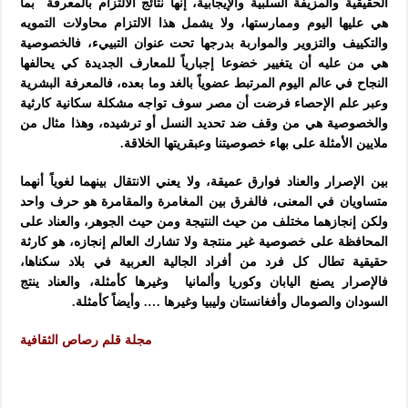
الحقيقية والمزيفة السلبية والإيجابية، إنها نتائج الالتزام بالمعرفة بما
هي عليها اليوم وممارستها، ولا يشمل هذا الالتزام محاولات التمويه
والتكييف والتزوير والمواربة بدرجها تحت عنوان التبييء، فالخصوصية
هي من عليه أن يتغيير خضوعا إجبارياً للمعارف الجديدة كي يحالفها
النجاح في عالم اليوم المرتبط عضوياً بالغد وما بعده، فالمعرفة البشرية
وعبر علم الإحصاء فرضت أن مصر سوف تواجه مشكلة سكانية كارثية
والخصوصية هي من وقف ضد تحديد النسل أو ترشيده، وهذا مثال من
ملايين الأمثلة على بهاء خصوصيتنا وعبقريتها الخلاقة.
بين الإصرار والعناد فوارق عميقة، ولا يعني الانتقال بينهما لغوياً أنهما
متساويان في المعنى، فالفرق بين المغامرة والمقامرة هو حرف واحد
ولكن إنجازهما مختلف من حيث النتيجة ومن حيث الجوهر، والعناد على
المحافظة على خصوصية غير منتجة ولا تشارك العالم إنجازه، هو كارثة
حقيقية تطال كل فرد من أفراد الجالية العربية في بلاد سكناها،
فالإصرار يصنع اليابان وكوريا وألمانيا وغيرها كأمثلة، والعناد ينتج
السودان والصومال وأفغانستان وليبيا وغيرها …. وأيضاً كأمثلة.
مجلة قلم رصاص الثقافية