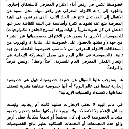
خصوصيتنا تكمن في رفض أداء الالتزام المعرفي كاستحقاق إجباري،
واللجوء إلى إدانة الالتزام المعرفي عبر رفض تبييئه بتخل مموه عن
الانتقال إلى الغد، تخل ناتج عن العناد الآنف الذي هو تشوه في البنية
المعرفية ينتج عنه تشوهات كثيرة وأساسية في البنية الثقافية يعبر عنها
الفشل في كل شيء تقريباً واللهاث وراء المنتوج الجاهز (التكنولوجيات)
للخصوصيات الأخرى ما يضمن عدم الاعتراف بخصوصياتها عبر الشراء
من جهة (أو فشلها بالحصول على خصوصية على مثالنا !)، والهروب من
استحقاقات الالتزام المعرفي التي لا تناسب خصوصيتنا الفاضلة من جهة
ثانية. فالخصوصية في عالم اليوم هي سجل المشاركة الإيجابية في
الإنجاز الفعلي المعرفي العام للبشرية، أخذاً وعطاءً ،وليس فرضاً
وافتراضاً.
هنا يستوجب علينا السؤال عن حقيقة خصوصيتنا، فهل هي خصوصية
إنجازية تضعنا في عالم اليوم؟ أم أنها خصوصية شفاهية منبرية تنسقف
عطاءاتها بالاستبداد والعمليات الإرهابية؟
في عالم اليوم لا تخفى الإنجازات سلبية كانت أم إيجابية، وليست
وسائل الإعلام ولا الاتصالات ولا البروبغاندا يمكنها إضاءة وتفخيم وتعميم
منتجات الخصوصية لأحد، إن كان مجتمعاً أو تجمعاً سكانياً، فعلى أرض
واقع هذه المجتمعات أو التجمعات السكانية تظهر نتائج الخصوصيات