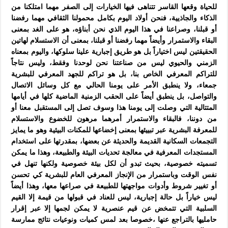
للحياة وقعها القاسر تتناهى فيها الخيارات إلى الصفر مهما امتلكنا من
الذكاء والجاذيية، فنحن أولاد اليوم بكامل محمولنا الثقافي مهما رفضنا
أو قبلنا، وصراعنا في هذا اليوم الذي نحن أبناؤه، هو على الغد بمعنى
البقاء والاستمرار وأيضاً مهما رفضنا أو قبلنا، بمعنى أن الاستسلام لهاتين
الحقيقتين ليس اختياراً بل هو طريق إجبارية علينا سلوكها، واليوم بمعناه
الزمني والحيوي ليس من صناعتنا نحن لوحدنا وفقط، وليس نتاجاً
للتراكم المعرفي الخاص بنا، بل هو تراكم للجهد المعرفي للبشرية
جمعاء، ولا ينطبق الأمر على يومنا الحالي مع كل وسائل الاتصال
والتواصل، بل ينطبق أيضاً على الحقب الزمنية الماضية كلها في أيامها
المتتالية التي وصلت إلى يومنا هذا وسوف تصل إلى المستقبل معنا أو
من دوننا، فالبقاء والاستمرار أمرهما مرهون للخضوع والاستسلام
للمعرفة البشرية عبر تبييئها بمعنى إخضاعها للمكنات البيئية وهو ما يمايز
التجمعات السكانية القديمة والحديثة عن بعضها، بمقدرتها على استخدام
المستجدات المعرفية في معالجة تحديات البيئة والطبيعة، وهذا ما يمكن
تسميته خصوصية، بحيث تبدو أن لكل بيئة خصوصية ولكنها تنهل في
نفس الوقت وباستمرار من الإنجاز المعرفي العام للبشرية كي تحسن
أو تغيير شروط وأدوات مواجهتها للطبيعة في صراعها معها، وهذا أيضاً
ليس خياراً بل حالة إجبارية، ليس للعناد في قبولها من قيمة إلا القيم
السلبية التي تتمخض عن قيم عنصرية لا يمكن لجمها إلا عبر إقرار
حامليها بالتراجع عنها ،خصوصا بعد لمس كميات ونوعيات نتائج ممارسة