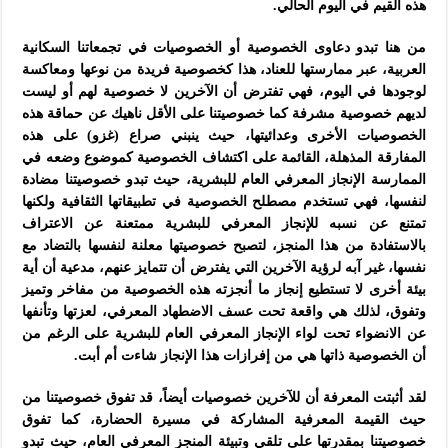
هذه القيم في اليوم الحالي.
من هنا تبدو دعاوى الخصوصية أو الخصوصيات في تجمعاتنا السكانية
العربية، عبر ممارستها للعناد، هذا كخصوصية فريدة من نوعها ومعاكسة
لوجودها في اليوم، فهي تفترض أن الآخرين لا خصوصية لهم أو ليست
لديهم خصوصية مشرفة كما خصوصيتنا على الأقل ناهيك عن حماقة هذه
الخصوصيات الأخرى وعدائيتها، حيث ينبني صراع (غزو) على هذه
المفارقة المذهلة، القائمة على اكتشاف الخصوصية كموضوع وضعه في
الممارسة الإنجاز المعرفي العام للبشرية، حيث تبدو خصوصيتنا مضادة
لنفسها، فهي تستخدم مصطلح الخصوصية في تطبيقاتها الثقافية ولكنها
تمتنع عن نسبه للإنجاز المعرفي للبشرية ممتعنة عن الاعتراف
بالاستفادة من هذا المنجز، لتصبح خصوصيتها معلنة لنفسها بالتضاد مع
نفسها، غير آبه لرؤية الآخرين التي يفترض أن تتمايز عنهم، مدعية أن أية
بيئة أخرى لا تستطيع إنجاز ما أنجزته هذه الخصوصية من مفاخر وتميز
وتفوق، لذلك هي واقعة تحت عسف الاضطهاد المعرفي، لعزتها وتأنفها
عن الانضواء تحت لواء الإنجاز المعرفي العام للبشرية على الرغم من
أن الخصوصية ذاتها هي من إفرازات هذا الإنجاز شاءت أم أبت.
لقد أثبتت المعرفة أن للآخرين خصوصيات أيضاً، قد تفوق خصوصيتنا من
حيث القيمة المعرفية المشاركة في مسيرة الحضارة، كما تفوق
خصوصيتنا بمقدرتها على تلقي وتبيئة المنجز المعرفي العام، حيث تبدو