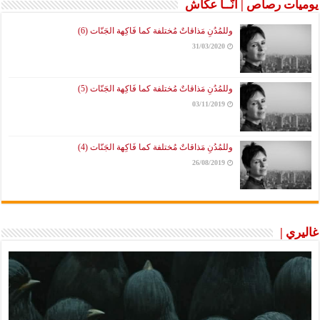
يوميات رصاص | آنَّــا عكَّاش
وللمُدُنِ مَذاقاتٌ مُختلفة كما فَاكِهة الجَنّات (6)
31/03/2020
وللمُدُنِ مَذاقاتٌ مُختلفة كما فَاكِهة الجَنّات (5)
03/11/2019
وللمُدُنِ مَذاقاتٌ مُختلفة كما فَاكِهة الجَنّات (4)
26/08/2019
غاليري |