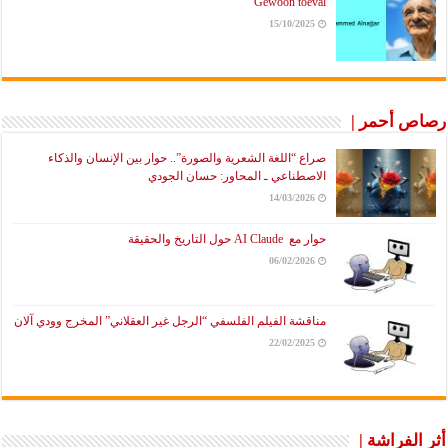
Gewoon toeval
15/10/2025
رصاص أحمر |
صراع “اللغة الشعرية والصورة”.. حوار بين الإنسان والذكاء
الاصطناعي ـ المحاور: حسان الجودي
14/03/2026
حوار مع AI Claude حول التاريخ والحقيقة
06/02/2026
مناقشة الفيلم الفلسفي “الرجل غير العقلاني” المخرج وودي آلان
22/02/2025
أثر الفراشة |