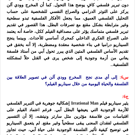
دون تبرير فلسفي كافٍ يوضح هذا التحول. كما أن المخرج وودي آلن
يركز على التوتر الدرامي والصراع النفسي للشخصية على حساب
التحليل الفلسفي العميق، مما يجعل الأفكار الفلسفية تبدو سطحية
وغير مترابطة بشكل مقنع مع تصرفات البطل. هذا القصور في تقديم
تبرير فلسفي متماسك يؤثر على مصداقية الفيلم ككل، خاصة أنه يعتمد
على الصراع الفكري الداخلي كمحرك أساسي للأحداث. وبينما ينجح
السيناريو دراميا في بناء شخصية معقدة ومضطربة، إلا أنه يخفق في
تقديم الأساس الفلسفي المتين الذي يبرر تحول آبي من أستاذ فلسفة
يعاني من أزمة وجودية إلى شخص يرى في القتل حلاً لمشكلته
الفلسفية..
س6:
إلى أي مدى نجح المخرج وودي آلن في تصوير العلاقة بين
الفلسفة والحياة اليومية من خلال سيناريو الفيلم؟
ج6:
يثير سيناريو فيلم Irrational Man إشكالية جوهرية في التبرير الفلسفي
للأزمة الوجودية التي يعيشها البطل آبي. فرغم اعتماد الفيلم على
اقتباسات من فلاسفة مؤثرين مثل سارتر ونيتشه، إلا أن التفسير
الفلسفي لفقدان المعنى يبقى سطحياً وغير مقنع. لم يتعمق السيناريو
في توضيح كيفية تأثير الفلسفة الوجودية على حياة آبي، حيث تجاوز