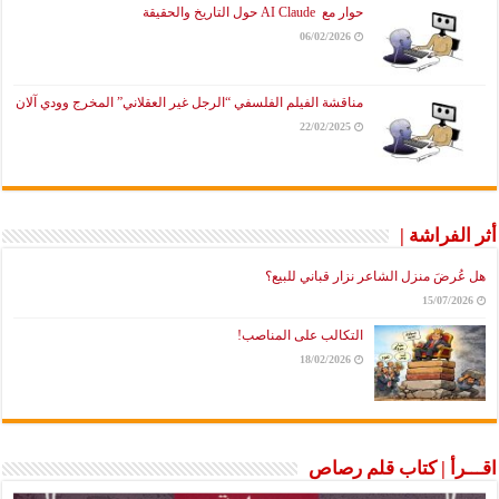
حوار مع AI Claude حول التاريخ والحقيقة
06/02/2026
مناقشة الفيلم الفلسفي “الرجل غير العقلاني” المخرج وودي آلان
22/02/2025
أثر الفراشة |
هل عُرضَ منزل الشاعر نزار قباني للبيع؟
15/07/2026
التكالب على المناصب!
18/02/2026
اقـــرأ | كتاب قلم رصاص