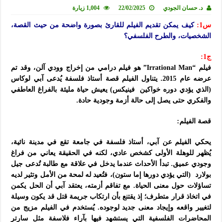
د. حسان الجودي
22/02/2025
1,004 زيارة
س1:
كيف يمكن تقديم الفيلم للقارئ بصورة واضحة من حيث القصة،
الشخصيات، والطرح الفلسفي؟
ج1:
فيلم “Irrational Man” هو فيلم درامي من إخراج وودي آلن، وقد تم
عرضه عام 2015. يتناول الفيلم قصة أستاذ فلسفة يُدعى آبي لوكاس
(الذي يؤدي دوره خواكين فينيكس) يعيش حياة مليئة بالفراغ العاطفي
والفكري حتى يصل إلى حالة أزمة وجودية حادة.
قصة الفيلم:
يحكي الفيلم عن آبي، أستاذ فلسفة في جامعة تقع في مدينة نائية،
يُظهر للوهلة الأولى كشخص عادي، لكنه في الحقيقة يعاني من فراغ
وجودي عميق. تبدأ الأحداث عندما يدخل في علاقة مع طالبة تُدعى جيل
بولارد (التي يؤدي دورها إما ستون)، فتُعيد له لمحة من الأمل وتثير لديه
تساؤلات حول معنى الحياة. مع تفاقم أزمته، يعتقد آبي أن الحل يكمن
في اتخاذ قرار متطرف؛ إذ يقتنع بأن ارتكاب جريمة قتل قد يكون وسيلة
لتغيير واقعه وإيجاد معنى جديد لوجوده. يُستخدم في الفيلم مزيج من
المحاضرات الفلسفية التي يستشهد فيها بآراء فلاسفة مثل سارتر