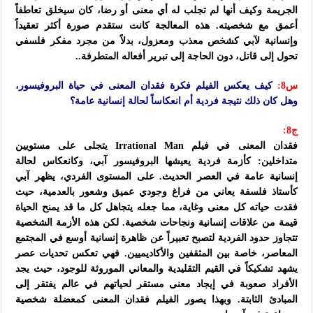
الجريمة وكيف أنها لم تجلب له أي معنى أو رضا، كان سيخلق تعاطفاً
أعمق مع شخصيته. هذه المعالجة كانت ستقدم صورة أكثر تعقيداً
وإنسانية لآبي كشخص معذب ومعزول، بدلاً من مجرد مفكر فلسفي
تحول إلى قاتل، دون الحاجة إلى تبرير أفعاله المتطرفة..
س8:
كيف يعكس الفيلم فكرة فقدان المعنى في حياة البروفيسور،
وهل كان ذلك نتيجة فردية أم انعكاساً لحالة إنسانية عامة؟
ج8:
فقدان المعنى في فيلم Irrational Man يتجلى على مستويين
متداخلين: كأزمة فردية يعيشها البروفيسور آبي، وكانعكاس لحالة
إنسانية عامة في العصر الحديث. على المستوى الفردي، يظهر آبي
كأستاذ فلسفة يعاني من فراغ وجودي عميق وشعور بالعدمية، حيث
فقدت حياته كل معنى وغاية، مما جعله يتجاهل كل ما قد يمنح الحياة
قيمة من علاقات إنسانية ونجاحات شخصية. لكن هذه الأزمة الشخصية
تتجاوز حدود الفردية لتصبح تعبيراً عن ظاهرة إنسانية أوسع في المجتمع
المعاصر، خاصة بين المثقفين والأكاديميين. فهي تعكس تحديات عصر
يشهد تشكيكاً في القيم التقليدية والمعاني الموروثة للوجود، حيث يجد
الأفراد صعوبة في إيجاد معنى مستقر لحياتهم في عالم يفتقر إلى
المبادئ الثابتة. وبهذا يصور الفيلم فقدان المعنى كمعضلة شخصية