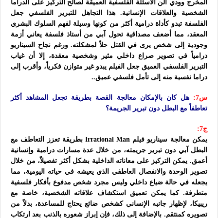
المخرج وودي آلن الأسئلة الفلسفية العميقة لصالح التركيز على الدراما
الشخصية والعلاقات الإنسانية. هذا التجاهل للتبرير الفلسفي جعل
الفلسفة تبدو كأداة درامية أكثر من كونها وسيلة لفهم السلوك البشري
المعقد، مما أضعف مصداقية تحول آبي من أستاذ فلسفة يعاني أزمة
وجودية إلى شخص يرى في القتل حلاً لمشكلته. ورغم نجاح السيناريو
درامياً في تصوير صراع داخلي مثير وشخصية معقدة، إلا أن غياب
التبرير الفلسفي العميق جعل الفيلم يبدو غير متوازن فكرياً، وأقرب إلى
دراما نفسية منه إلى تأمل فلسفي عميق..
س7:
هل كان بالإمكان معالجة القصة بطريقة تجعل المشاهد أكثر
تعاطفاً مع البطل دون تبرير الجريمة؟
ج7:
يمكن معالجة سيناريو فيلم Irrational Man بطريقة تعزز التعاطف مع
البطل آبي دون تبرير جريمته، من خلال عدة مسارات درامية وإنسانية
أعمق. يمكن التركيز على معاناته الداخلية بشكل أكثر تفصيلاً، من خلال
تصوير الوحدة والانفصال العاطفي الذي يعيشه في حياته اليومية، مما
يجعله في حالة ضياع داخلي وليس مجرد شخص مدفوع بأفكار فلسفية
متطرفة. كما يمكن تعميق استكشاف علاقاته الشخصية، خاصة مع
ريبيكا، لإظهار جانبه الإنساني كشخص ضائع يحتاج للمساعدة، بدلاً من
تصويره كمنتقم. بالإضافة إلى ذلك، فإن إبراز شعوره بالذنب بعد ارتكاب