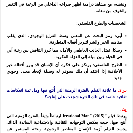
ونيتشه، مع مشاهد درامية تُظهر صراعه الداخلي بين الرغبة في التغيير
والخوف من تبعاته.
الشخصيات والطرح الفلسفي:
آبي: رمز البحث عن المعنى وسط الفراغ الوجودي، الذي يقلب
مفاهيم الخير والشر لتبرير أفعاله المتطرفة.
ريبيكا: تمثل الجانب العاطفي والأمل، مما يُبرز التناقض بين رغبة آبي
في الحياة وبين ميله إلى العزلة الفكرية.
الطرح الفلسفي: يرتكز على فكرة أن الإنسان قد يبرر أفعاله غير
الأخلاقية إذا اعتقد أن ذلك سيوفر له وسيلة لإيجاد معنى وجودي
جديد.
س2:
ما علاقة الفيلم بالفترة الزمنية التي أُنتج فيها وهل ثمة انعكاسات
ثقافية خاصة في تلك الفترة شجعت على إنتاجه؟
ج2:
يرتبط فيلم “Irrational Man” (2015) ارتباطاً وثيقاً بالفترة الزمنية التي
أُنتج فيها، حيث يعكس التوجهات الثقافية والاجتماعية السائدة آنذاك.
يجسد الفيلم أزمة الإنسان المعاصر الوجودية وبحثه المستمر عن