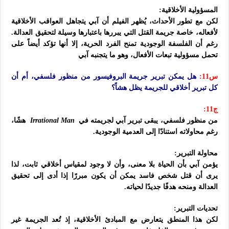
المسؤولية الأخلاقية:
لكن مع تطور الأحداث، يُظهر الفيلم أن آبي يتجاهل العواقب الأخلاقية
لأفعاله، خاصة جريمة القتل التي يبررها باعتبارها وسيلة لتحقيق العدالة.
رغم أن الفلسفة الوجودية تمنح الفرد الحرية، إلا أنها تؤكد أيضاً على
تحمل مسؤولية تبعات الأفعال، وهو ما يتجنبه آبي
س11:
هل يمكن تبرير جريمة البروفيسور من منظور فلسفي، أم أن
كل تبرير أخلاقي للجريمة يظل هشاً؟
ج11:
من منظور فلسفي، يبقى تبرير آبي لجريمته في
Irrational Man
هشًا،
رغم محاولاته استنادًا إلى العدمية الوجودية.
محاولة التبرير:
يؤمن آبي بأن الحياة بلا معنى، وأن لا وجود لمقياس أخلاقي ثابت، لذا
يرى أن قتل شخص فاسد يمكن أن يكون مبررًا إذا أدى إلى تحقيق
العدالة ومنحه هدفًا جديدًا لحياته.
تحديات التبرير:
لكن هذا المنطق يتعارض مع المبادئ الأخلاقية، إذ تُعد الجريمة غير