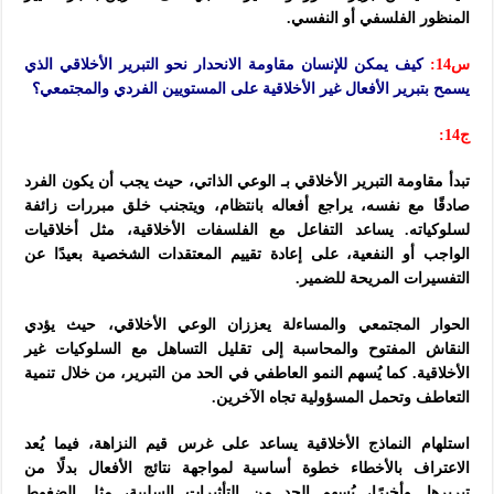
المنظور الفلسفي أو النفسي.
س14:
كيف يمكن للإنسان مقاومة الانحدار نحو التبرير الأخلاقي الذي
يسمح بتبرير الأفعال غير الأخلاقية على المستويين الفردي والمجتمعي؟
ج14:
تبدأ مقاومة التبرير الأخلاقي بـ الوعي الذاتي، حيث يجب أن يكون الفرد
صادقًا مع نفسه، يراجع أفعاله بانتظام، ويتجنب خلق مبررات زائفة
لسلوكياته. يساعد التفاعل مع الفلسفات الأخلاقية، مثل أخلاقيات
الواجب أو النفعية، على إعادة تقييم المعتقدات الشخصية بعيدًا عن
التفسيرات المريحة للضمير.
الحوار المجتمعي والمساءلة يعززان الوعي الأخلاقي، حيث يؤدي
النقاش المفتوح والمحاسبة إلى تقليل التساهل مع السلوكيات غير
الأخلاقية. كما يُسهم النمو العاطفي في الحد من التبرير، من خلال تنمية
التعاطف وتحمل المسؤولية تجاه الآخرين.
استلهام النماذج الأخلاقية يساعد على غرس قيم النزاهة، فيما يُعد
الاعتراف بالأخطاء خطوة أساسية لمواجهة نتائج الأفعال بدلًا من
تبريرها. وأخيرًا، يُسهم الحد من التأثيرات السلبية، مثل الضغوط