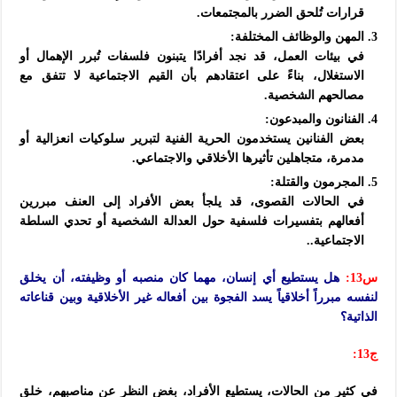
قرارات تُلحق الضرر بالمجتمعات.
المهن والوظائف المختلفة:
في بيئات العمل، قد نجد أفرادًا يتبنون فلسفات تُبرر الإهمال أو
الاستغلال، بناءً على اعتقادهم بأن القيم الاجتماعية لا تتفق مع
مصالحهم الشخصية.
الفنانون والمبدعون:
بعض الفنانين يستخدمون الحرية الفنية لتبرير سلوكيات انعزالية أو
مدمرة، متجاهلين تأثيرها الأخلاقي والاجتماعي.
المجرمون والقتلة:
في الحالات القصوى، قد يلجأ بعض الأفراد إلى العنف مبررين
أفعالهم بتفسيرات فلسفية حول العدالة الشخصية أو تحدي السلطة
الاجتماعية..
س13:
هل يستطيع أي إنسان، مهما كان منصبه أو وظيفته، أن يخلق
لنفسه مبرراً أخلاقياً يسد الفجوة بين أفعاله غير الأخلاقية وبين قناعاته
الذاتية؟
ج13:
في كثير من الحالات، يستطيع الأفراد، بغض النظر عن مناصبهم، خلق