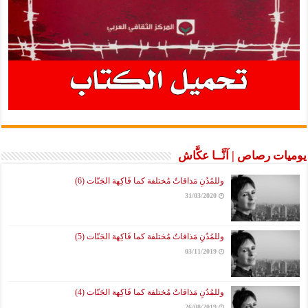
يوميات رصاص | آنَّــا عكَّاش
وللمُدُنِ مَذاقاتٌ مُختلفة كما فَاكِهة الجَنّات (6)
31/03/2020
وللمُدُنِ مَذاقاتٌ مُختلفة كما فَاكِهة الجَنّات (5)
03/11/2019
وللمُدُنِ مَذاقاتٌ مُختلفة كما فَاكِهة الجَنّات (4)
26/08/2019