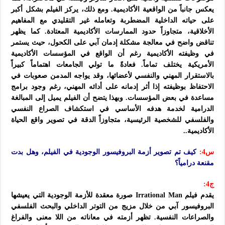
يعكس جانباً من الواقعية الأكاديمية. ومع ذلك، يركز الفيلم بشكل أكبر
على حياته الداخلية المضطربة وتعامله غير التقليدي مع المفاهيم
الأخلاقية، متجاوزاً حدود الممارسات الأكاديمية المعتادة. كما يظهر
تناقض واضح في معالجة مشكلة إدمان آبي على الكحول، حيث يستمر
في وظيفته الأكاديمية رغم أن الواقع في المؤسسات الأكاديمية
الأمريكية يختلف تماماً. فعادةً ما تولي الجامعات اهتماماً كبيراً
بالاستقرار المهني والنفسي لأعضائها، وقد يواجه المدمن صعوبات في
الاحتفاظ بوظيفته إذا أثر إدمانه على أدائه المهني، رغم وجود برامج
مساعدة في بعض المؤسسات. وبهذا يتضح أن الفيلم يميل إلى المبالغة
الدرامية لخدمة هدفه الأساسي في استكشاف الصراع النفسي
والفلسفي للشخصية الرئيسية، متجاوزاً الدقة في تصوير واقع الحياة
الأكاديمية..
س4:
كيف تم تصوير أزمة البروفيسور الوجودية في الفيلم، وهل بدت
مقنعة درامياً؟
ج4:
يقدم فيلم Irrational Man صورة معقدة للأزمة الوجودية التي يعيشها
البروفيسور آبي من خلال مزيج من التوتر الداخلي والبحث الفلسفي
والصراعات النفسية. تظهر أزمته في معاناته من اللا معنى والفراغ