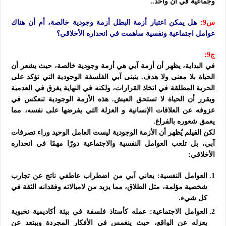
وجماعية في آن واحد..
س9:
هل يمكن اعتبار أزمة البطل أزمة وجودية خالصة، أم أن هناك
عوامل اجتماعية ونفسية ساهمت في انحداره الأخلاقي؟
ج9:
في البداية، يظهر أن أزمة آبي هي أزمة وجودية خالصة، حيث يشعر أن
الحياة بلا معنى ولا هدف. يتبنى آبي الفلسفة الوجودية التي تؤكد على
الحرية المطلقة في اتخاذ القرارات، ولكنه في النهاية يغرق في العدمية
ويقرر أن الحياة لا تستحق العيش. هذه الأزمة الوجودية تنعكس في
عزوفه عن العلاقات الإنسانية و العزلة التي يفرضها على نفسه، مما
يعمق شعوره بالفراغ.
لكن الفيلم يُظهر أن الأزمة الوجودية ليست العامل الوحيد وراء تصرفات
آبي، بل تلعب العوامل النفسية والاجتماعية دورًا مهمًا في انحداره
الأخلاقي:
العوامل النفسية: يعاني آبي من اضطراب عاطفي ناتج عن تجارب
شخصية مؤلمة، مثل الطلاق، مما يزيد من لامبالاته وفقدانه الثقة في
كل شيء.
العوامل الاجتماعية: عمله كأستاذ فلسفة في بيئة أكاديمية نخبوية
يعزله عن الواقع، حيث ينغمس في الأفكار المجردة ويبتعد عن