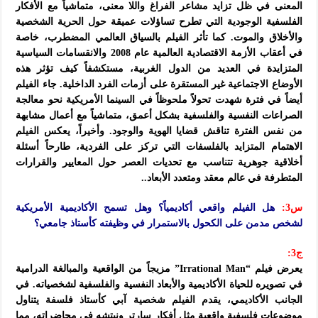
المعنى في ظل تزايد مشاعر الفراغ واللا معنى، متماشياً مع الأفكار
الفلسفية الوجودية التي تطرح تساؤلات عميقة حول الحرية الشخصية
والأخلاق والموت. كما تأثر الفيلم بالسياق العالمي المضطرب، خاصة
في أعقاب الأزمة الاقتصادية العالمية عام 2008 والانقسامات السياسية
المتزايدة في العديد من الدول الغربية، مستكشفاً كيف تؤثر هذه
الأوضاع الاجتماعية غير المستقرة على أزمات الفرد الداخلية. جاء الفيلم
أيضاً في فترة شهدت تحولاً ملحوظاً في السينما الأمريكية نحو معالجة
الصراعات النفسية والفلسفية بشكل أعمق، متماشياً مع أعمال مشابهة
من نفس الفترة تناقش قضايا الهوية والوجود. وأخيراً، يعكس الفيلم
الاهتمام المتزايد بالفلسفات التي تركز على الفردية، طارحاً أسئلة
أخلاقية جوهرية تتناسب مع تحديات العصر حول المعايير والقرارات
المتطرفة في عالم معقد ومتعدد الأبعاد..
س3:
هل الفيلم واقعي أكاديمياً؟ وهل تسمح الأكاديمية الأمريكية
لشخص مدمن على الكحول بالاستمرار في وظيفته كأستاذ جامعي؟
ج3:
يعرض فيلم “Irrational Man” مزيجاً من الواقعية والمبالغة الدرامية
في تصويره للحياة الأكاديمية والأبعاد النفسية والفلسفية لشخصياته. في
الجانب الأكاديمي، يقدم الفيلم شخصية آبي كأستاذ فلسفة يتناول
موضوعات فلسفية واقعية مثل أفكار سارتر ونيتشه في محاضراته، مما