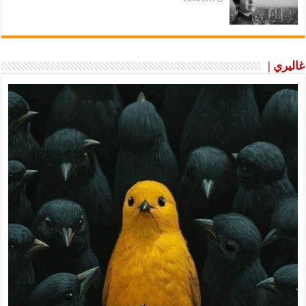
غاليري |