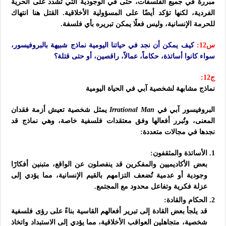
مبررة في جميع الفلسفات، حتى في الوجودية التي تشدد على الحرية
الفردية، لكنها تؤكد أيضًا على المسؤولية الأخلاقية. القتل هنا انتهاك
للحرمة الإنسانية، وليس فعلًا يمكن تبريره بأي فلسفة.
س12:
كيف يمكن أن نجد في حياتنا اليومية نماذج شبيهة بالبروفيسور،
سواء كانوا أساتذة، حكاماً، عمالاً، راقصين، أو حتى قتلة؟
ج12:
نماذج مشابهة لشخصية آبي في الحياة اليومية
البروفيسور آبي في
Irrational Man
يمثل شخصية تعيش أزمة فقدان
المعنى، وتُبرر أفعالها وفق معتقدات فلسفية خاصة، وهي نماذج قد
نجدها في مجالات متعددة:
الأساتذة والمثقفون:
بعض الأكاديميين والمفكرين قد ينفصلون عن الواقع، متبنين أفكارًا
وجودية أو عدمية تُضعف التزامهم بالقيم الإنسانية، مما يؤدي إلى
عزلة فكرية وتفاعل محدود مع المجتمع.
الحكام والقادة:
قد يلجأ بعض القادة إلى تبرير أفعالهم القاسية بناءً على رؤى فلسفية
شخصية، متجاهلين العواقب الأخلاقية، مما يؤدي إلى الاستبداد واتخاذ