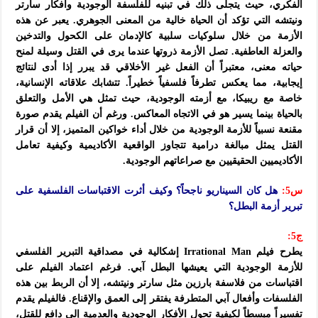
الفكري، حيث يتجلى ذلك في تبنيه للفلسفة الوجودية وأفكار سارتر
ونيتشه التي تؤكد أن الحياة خالية من المعنى الجوهري. يعبر عن هذه
الأزمة من خلال سلوكيات سلبية كالإدمان على الكحول والتدخين
والعزلة العاطفية. تصل الأزمة ذروتها عندما يرى في القتل وسيلة لمنح
حياته معنى، معتبراً أن الفعل غير الأخلاقي قد يبرر إذا أدى لنتائج
إيجابية، مما يعكس تطرفاً فلسفياً خطيراً. تتشابك علاقاته الإنسانية،
خاصة مع ريبيكا، مع أزمته الوجودية، حيث تمثل هي الأمل والتعلق
بالحياة بينما يسير هو في الاتجاه المعاكس. ورغم أن الفيلم يقدم صورة
مقنعة نسبياً للأزمة الوجودية من خلال أداء خواكين المتميز، إلا أن قرار
القتل يمثل مبالغة درامية تتجاوز الواقعية الأكاديمية وكيفية تعامل
الأكاديميين الحقيقيين مع صراعاتهم الوجودية.
س5:
هل كان السيناريو ناجحاً؟ وكيف أثرت الاقتباسات الفلسفية على
تبرير أزمة البطل؟
ج5:
يطرح فيلم Irrational Man إشكالية في مصداقية التبرير الفلسفي
للأزمة الوجودية التي يعيشها البطل آبي. فرغم اعتماد الفيلم على
اقتباسات من فلاسفة بارزين مثل سارتر ونيتشه، إلا أن الربط بين هذه
الفلسفات وأفعال آبي المتطرفة يفتقر إلى العمق والإقناع. فالفيلم يقدم
تفسيراً مبسطاً لكيفية تحول الأفكار الوجودية والعدمية إلى دافع للقتل،