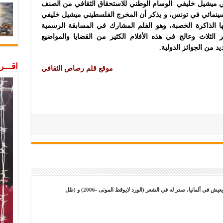
ي ميشيل خليفي الوسام الوطني للاستحقاق الثقافي من الصنف
ينمائي في تونس، و يذكر أن المخرج الفلسطيني ميشيل خليفي
نها الذاكرة الخصبة، وهو الفلم المشارك في المسابقة الرسمية
الثلاث وعالج في هذه الأفلام الكثير من القضايا والمواضيع
د من الجوائز الدولية.
اقـــ
موقع قلم رصاص الثقافي
شاعر وصحفي فلسطيني سوري يعيش في ألمانيا، صدر له في الشعر (الورد لايوقظ الموتى -2006) و (ظل