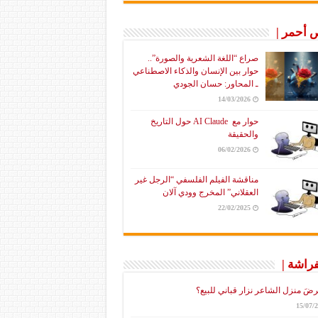
أحمر |
صراع “اللغة الشعرية والصورة”..
حوار بين الإنسان والذكاء الاصطناعي
ـ المحاور: حسان الجودي
14/03/2026
حوار مع AI Claude حول التاريخ
والحقيقة
06/02/2026
مناقشة الفيلم الفلسفي “الرجل غير
العقلاني” المخرج وودي آلان
22/02/2025
فراشة |
رضَ منزل الشاعر نزار قباني للبيع؟
15/07/