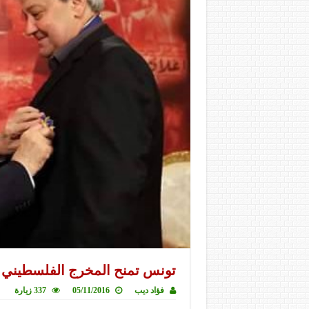
تونس تمنح المخرج الفلسطيني 
فؤاد ديب
05/11/2016
337 زيارة