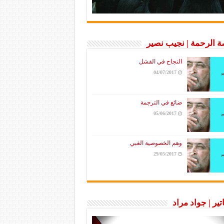
 الرحمة | نجيب نصير
النجاح في الفشل
04/07/2017
ضائع في الترجمة
05/06/2017
وهم الخصوصية الغبي
29/05/2017
تير | جواد مراد