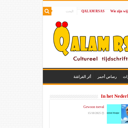
QALAM RSAS
|
ات
رصاص أحمر
أثر الفراشة
In het Neder
Gewoon toeval
15/10/2025