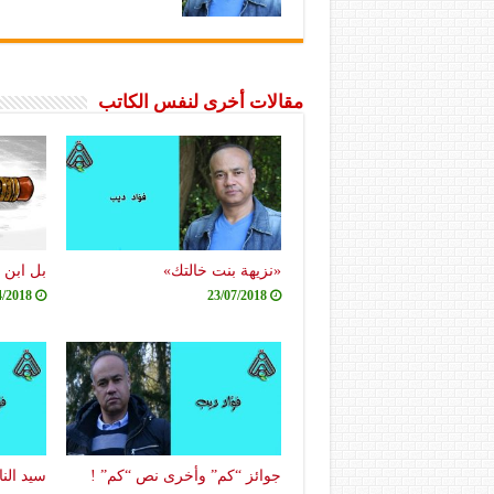
مقالات أخرى لنفس الكاتب
«نزيهة بنت خالتك»
بل ابن ا
4/2018
23/07/2018
جوائز “كم” وأخرى نص “كم” !
سيد الن