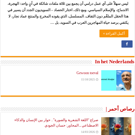
ليس سهلاً على أي عمل درامي أن يجمع بين ثلاثة ملفات شائكة في آنٍ واحد: الهجرة،
الاندماج، والإسلام السياسي. ومع ذلك، اختار الحصاد – السويديون الجدد أن يسير في
هذا الحقل الملغّم دون التفاف. المسلسل، الذي يقوده المخرج والمنتج عماد نجار، لا
يكتفي برصد حياة المهاجرين العرب في السويد، بل …
أكمل القراءة »
In het Nederlands
Gewoon toeval
15/10/2025
رصاص أحمر |
صراع “اللغة الشعرية والصورة”.. حوار بين الإنسان والذكاء
الاصطناعي ـ المحاور: حسان الجودي
14/03/2026