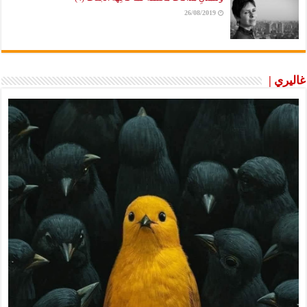
26/08/2019
غاليري |