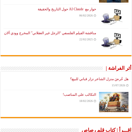
حوار مع AI Claude حول التاريخ والحقيقة
06/02/2026
مناقشة الفيلم الفلسفي “الرجل غير العقلاني” المخرج وودي آلان
22/02/2025
أثر الفراشة |
هل عُرضَ منزل الشاعر نزار قباني للبيع؟
15/07/2026
التكالب على المناصب!
18/02/2026
اقـــرأ | كتاب قلم رصاص