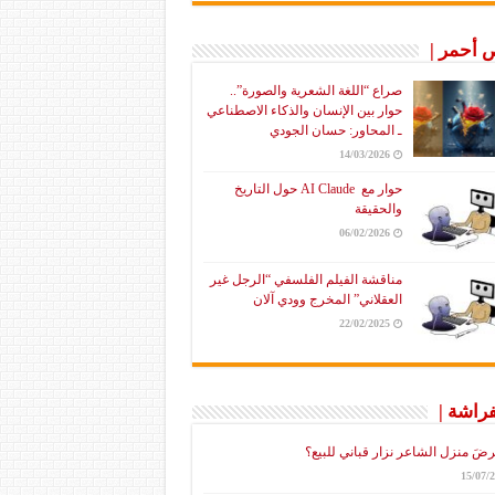
أحمر |
صراع “اللغة الشعرية والصورة”..
حوار بين الإنسان والذكاء الاصطناعي
ـ المحاور: حسان الجودي
14/03/2026
حوار مع AI Claude حول التاريخ
والحقيقة
06/02/2026
مناقشة الفيلم الفلسفي “الرجل غير
العقلاني” المخرج وودي آلان
22/02/2025
فراشة |
رضَ منزل الشاعر نزار قباني للبيع؟
15/07/