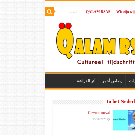
QALAM RSAS
|
رات
رصاص أحمر
أثر الفراشة
In het Neder
Gewoon toeval
15/10/2025