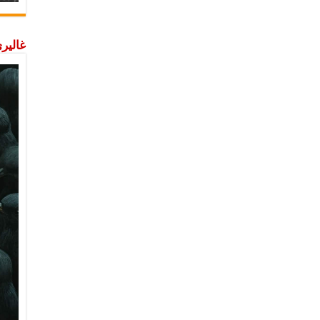
غاليري