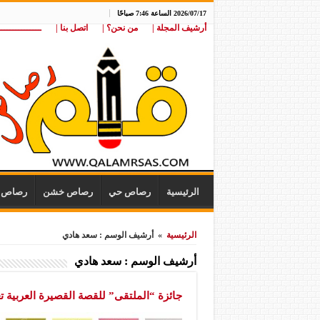
2026/07/17 الساعة 7:46 صباحًا
أرشيف المجلة |
من نحن؟ |
اتصل بنا |
ـــــــــــــــ
الرئيسية
رصاص حي
رصاص خشن
رصاص ن
الرئيسية
»
أرشيف الوسم : سعد هادي
أرشيف الوسم :
سعد هادي
جائزة “الملتقى” للقصة القصيرة العربية تع