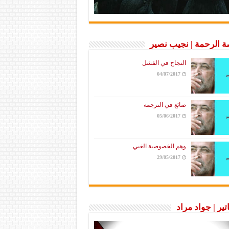
 الرحمة | نجيب نصير
النجاح في الفشل
04/07/2017
ضائع في الترجمة
05/06/2017
وهم الخصوصية الغبي
29/05/2017
تير | جواد مراد