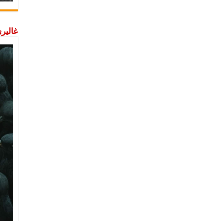
غاليري