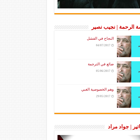
 الرحمة | نجيب نصير
النجاح في الفشل
04/07/2017
ضائع في الترجمة
05/06/2017
وهم الخصوصية الغبي
29/05/2017
تير | جواد مراد