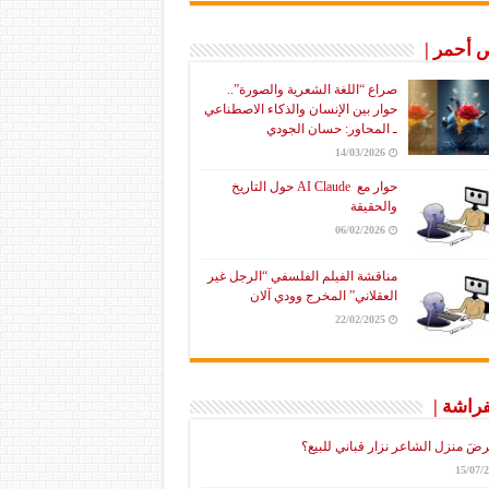
أحمر |
صراع “اللغة الشعرية والصورة”..
حوار بين الإنسان والذكاء الاصطناعي
ـ المحاور: حسان الجودي
14/03/2026
حوار مع AI Claude حول التاريخ
والحقيقة
06/02/2026
مناقشة الفيلم الفلسفي “الرجل غير
العقلاني” المخرج وودي آلان
22/02/2025
فراشة |
رضَ منزل الشاعر نزار قباني للبيع؟
15/07/