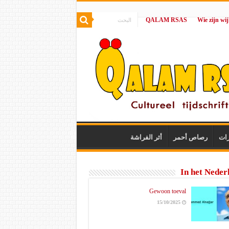
QALAM RSAS
|
رات
رصاص أحمر
أثر الفراشة
In het Neder
Gewoon toeval
15/10/2025