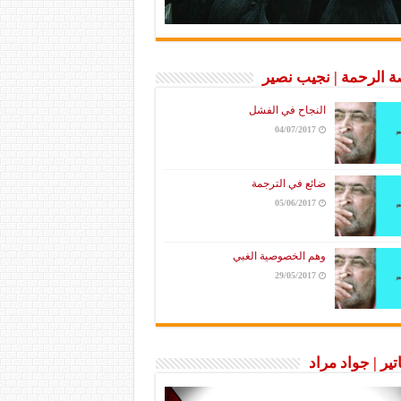
 الرحمة | نجيب نصير
النجاح في الفشل
04/07/2017
ضائع في الترجمة
05/06/2017
وهم الخصوصية الغبي
29/05/2017
تير | جواد مراد