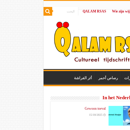
QALAM RSAS
|
رات
رصاص أحمر
أثر الفراشة
In het Neder
Gewoon toeval
15/10/2025