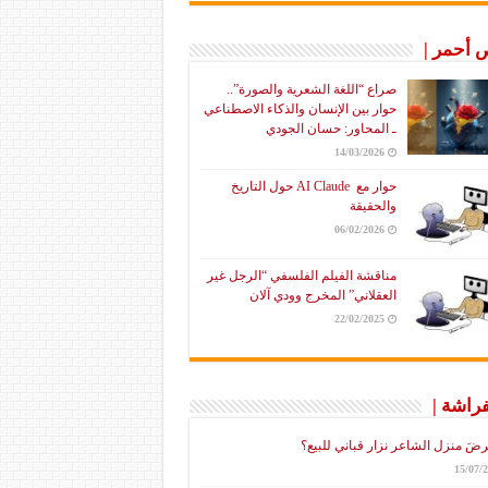
أحمر |
صراع “اللغة الشعرية والصورة”..
حوار بين الإنسان والذكاء الاصطناعي
ـ المحاور: حسان الجودي
14/03/2026
حوار مع AI Claude حول التاريخ
والحقيقة
06/02/2026
مناقشة الفيلم الفلسفي “الرجل غير
العقلاني” المخرج وودي آلان
22/02/2025
فراشة |
رضَ منزل الشاعر نزار قباني للبيع؟
15/07/