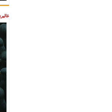
غاليري