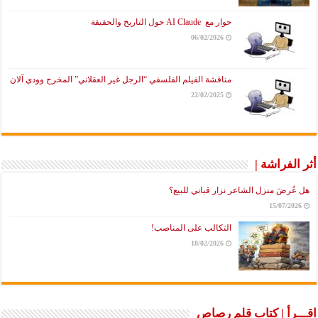
حوار مع AI Claude حول التاريخ والحقيقة
06/02/2026
مناقشة الفيلم الفلسفي “الرجل غير العقلاني” المخرج وودي آلان
22/02/2025
أثر الفراشة |
هل عُرضَ منزل الشاعر نزار قباني للبيع؟
15/07/2026
التكالب على المناصب!
18/02/2026
اقـــرأ | كتاب قلم رصاص