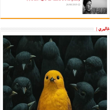
26/08/2019
غاليري |