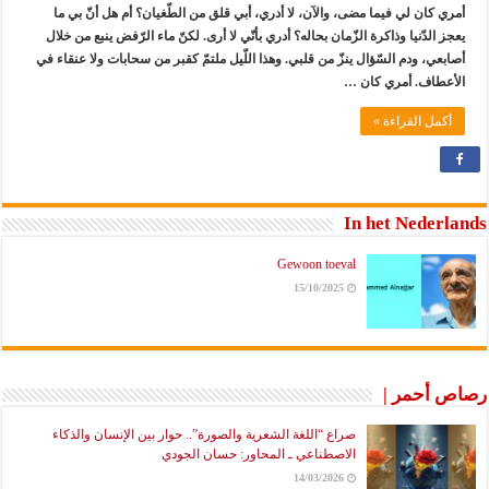
أمري كان لي فيما مضى، والآن، لا أدري، أبي قلق من الطّغيان؟ أم هل أنّ بي ما
يعجز الدّنيا وذاكرة الزّمان بحاله؟ أدري بأنّي لا أرى. لكنّ ماء الرّفض ينبع من خلال
أصابعي، ودم السّؤال ينزّ من قلبي. وهذا اللّيل ملتمّ كقبر من سحابات ولا عنقاء في
الأعطاف. أمري كان …
أكمل القراءة »
In het Nederlands
Gewoon toeval
15/10/2025
رصاص أحمر |
صراع “اللغة الشعرية والصورة”.. حوار بين الإنسان والذكاء
الاصطناعي ـ المحاور: حسان الجودي
14/03/2026