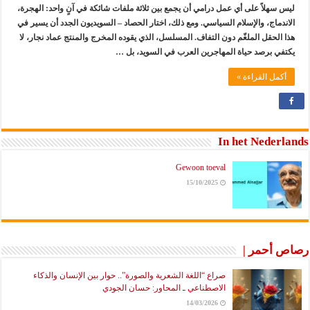
ليس سهلاً على أي عمل درامي أن يجمع بين ثلاثة ملفات شائكة في آنٍ واحد: الهجرة،
الاندماج، والإسلام السياسي. ومع ذلك، اختار الحصاد – السويديون الجدد أن يسير في
هذا الحقل الملغّم دون التفاف. المسلسل، الذي يقوده المخرج والمنتج عماد نجار، لا
يكتفي برصد حياة المهاجرين العرب في السويد، بل …
أكمل القراءة »
In het Nederlands
Gewoon toeval
15/10/2025
رصاص أحمر |
صراع “اللغة الشعرية والصورة”.. حوار بين الإنسان والذكاء
الاصطناعي ـ المحاور: حسان الجودي
14/03/2026