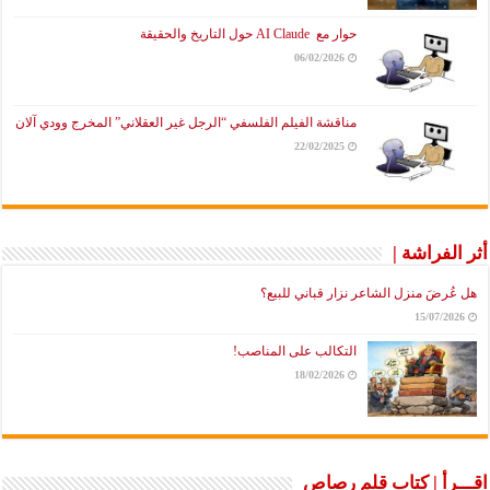
حوار مع AI Claude حول التاريخ والحقيقة
06/02/2026
مناقشة الفيلم الفلسفي “الرجل غير العقلاني” المخرج وودي آلان
22/02/2025
أثر الفراشة |
هل عُرضَ منزل الشاعر نزار قباني للبيع؟
15/07/2026
التكالب على المناصب!
18/02/2026
اقـــرأ | كتاب قلم رصاص