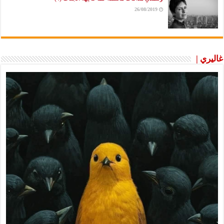
26/08/2019
غاليري |