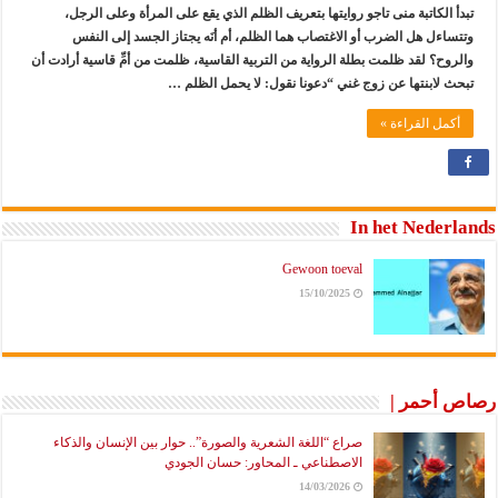
تبدأ الكاتبة منى تاجو روايتها بتعريف الظلم الذي يقع على المرأة وعلى الرجل،
وتتساءل هل الضرب أو الاغتصاب هما الظلم، أم أنَه يجتاز الجسد إلى النفس
والروح؟ لقد ظلمت بطلة الرواية من التربية القاسية، ظلمت من أمِّ قاسية أرادت أن
تبحث لابنتها عن زوج غني “دعونا نقول: لا يحمل الظلم …
أكمل القراءة »
In het Nederlands
Gewoon toeval
15/10/2025
رصاص أحمر |
صراع “اللغة الشعرية والصورة”.. حوار بين الإنسان والذكاء
الاصطناعي ـ المحاور: حسان الجودي
14/03/2026