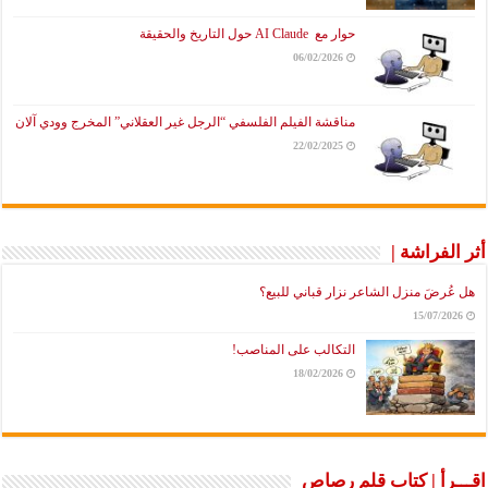
حوار مع AI Claude حول التاريخ والحقيقة
06/02/2026
مناقشة الفيلم الفلسفي “الرجل غير العقلاني” المخرج وودي آلان
22/02/2025
أثر الفراشة |
هل عُرضَ منزل الشاعر نزار قباني للبيع؟
15/07/2026
التكالب على المناصب!
18/02/2026
اقـــرأ | كتاب قلم رصاص