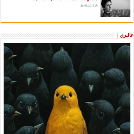
26/08/2019
غاليري |