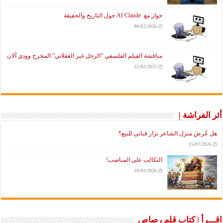
حوار مع AI Claude حول التاريخ والحقيقة
06/02/2026
مناقشة الفيلم الفلسفي “الرجل غير العقلاني” المخرج وودي آلان
22/02/2025
أثر الفراشة |
هل عُرضَ منزل الشاعر نزار قباني للبيع؟
15/07/2026
التكالب على المناصب!
18/02/2026
اقـــرأ | كتاب قلم رصاص