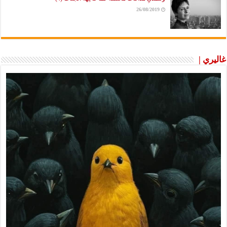
26/08/2019
غاليري |