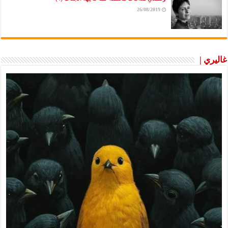
26/08/2019
غاليري |