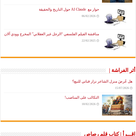
حوار مع AI Claude حول التاريخ والحقيقة
06/02/2026
مناقشة الفيلم الفلسفي “الرجل غير العقلاني” المخرج وودي آلان
22/02/2025
أثر الفراشة |
هل عُرضَ منزل الشاعر نزار قباني للبيع؟
15/07/2026
التكالب على المناصب!
18/02/2026
اقـــرأ | كتاب قلم رصاص