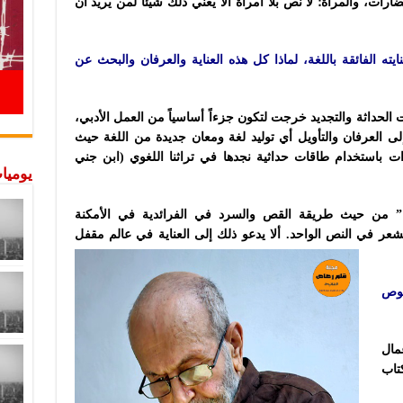
ات، والمرأة؛ لا نص بلا امرأة ألا يعني ذلك شيئاً لمن يريد أن
ته الفائقة باللغة، لماذا كل هذه العناية والعرفان والبحث عن
الحداثة والتجديد خرجت لتكون جزءاً أساسياً من العمل الأدبي،
إلى العرفان والتأويل أي توليد لغة ومعان جديدة من اللغة حيث
رات باستخدام طاقات حداثية نجدها في تراثنا اللغوي (ابن جني
يوميات
” من حيث طريقة القص والسرد في الفرائدية في الأمكنة
لشعر في النص الواحد.
ألا يدعو ذلك إلى العناية في عالم مقفل
صوص
مال
تاب