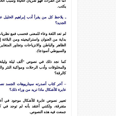
أما عن الفرات فهو شريان الحياة وسبب الحضار
يكتب.
ـ يلاحظ كل من يقرأ أدب إبراهيم الخليل عناي
الجديد؟
لم تعد اللغة وعاء للمعنى فحسب فمع نظريات 
بداية من العنوان واستراتيجيته ومن البلاغة 
الظاهر والباطن والانزياحات وتجاور المتغاي
والسيوطي أنموذجا).
كما نجد ذلك في نصوص “ألف ليلة وليلة
والمخلوقات وأدب الرحلات ومواكبة النثر وا
كالرقة؟
– آخر كتاب أصدرته سيناريوهات الجسد ن
عابرة للأشكال ماذا تريد من وراء ذلك؟
تعبير نصوص عابرة للأشكال موجود في أع
متفرقة، ولكنني أعتقد بأنه لم توجد في ك
جمعت فيه هذه النصوص.