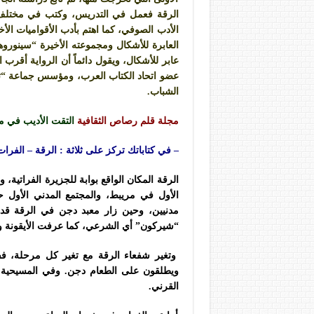
الرقة فعمل في التدريس، وكتب في مختلف ا
الأدب الصوفي، كما اهتم بأدب الأقواميات ا
العابرة للأشكال ومجموعته الأخيرة “سينور
عابر للأشكال، ويقول دائماً أن الرواية أقرب ا
عضو اتحاد الكتاب العرب، ومؤسس جماعة “ثو
الشباب.
مجلة قلم رصاص الثقافية
التقت الأديب في من
– في كتاباتك تركز على ثلاثة : الرقة – الفرات 
الرقة المكان الواقع بوابة للجزيرة الفراتي
الأول في مريبط، والمجتمع المدني الأول ح
مدنيين، وحين زار معبد دجن في الرقة قدم
“شيركون” أي الشرعي، كما عرفت الأيقونة والأ
وتغير شفعاء الرقة مع تغير كل مرحلة، ففي
ويطلقون على الطعام دجن. وفي المسيحية ك
القرني.