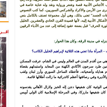
لأجناس الأدبية قصة وشعر ورواية ونقد وله عناية خاصة في
لأخرى من الأرمن والاكراد والشركس السوريين، كما كتب النصوص
وهات الجسد” تعنى بذلك، وهي أول مجموعة تصنف بالكامل بنص
لأشكال الأدبية إليه، لأنها قصيدة القرن الحادي والعشرين. الخليل
رة الحرف” قبل بضعة عقود إضافة إلى عدد من الأدباء الرقيين
اقـــ
زله في مدينة الرقة، وكان هذا الحوار:
– المرأة ماذا تعني هذه الثلاثية لإبراهيم الخليل الكاتب؟
ة، وهي من أقدم المدن في العالم وليس في الشام، عرفت المسكن
ين طرد سرجون الآكادي الكهنة من المعابد واستبدلهم بقضاة
 هداياه وأضحياته، فأعطاه الساحل السوري وأرز لبنان ولقب
ديرة وفي رصافتها أعظم كاتدرائية ما زالت أطلالها قائمة.
 الوثنية كان شفيعها دجن إله الخبز ولازال الأهالي يقدسونه
ان شفيعها مارزكا، وفي المرحلة الإسلامية كان الولي أويس