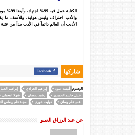
الكتابة عم
والأدب احتراف وليس هواية، وللأسف ما يقو
الأديب أن
العالم دائماً في الأدب يبدأ من عتبة
Facebook
شاركها
الوسوم
أنيسة عبود
إبراهيم الجرادي
إبراهيم الخليل
خليل جاسم الحميدي
رشيد رمضان
شهلا العجيلي
على قلم وساق
كوليت خوري
مجلة قلم رصاص الثق
عن عبد الرزاق العبيو