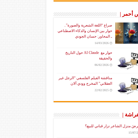
أحمر |
صراع “اللغة الشعرية والصورة”..
حوار بين الإنسان والذكاء الاصطناعي
ـ المحاور: حسان الجودي
14/03/2026
حوار مع AI Claude حول التاريخ
والحقيقة
06/02/2026
مناقشة الفيلم الفلسفي “الرجل غير
العقلاني” المخرج وودي آلان
22/02/2025
فراشة |
رضَ منزل الشاعر نزار قباني للبيع؟
15/07/