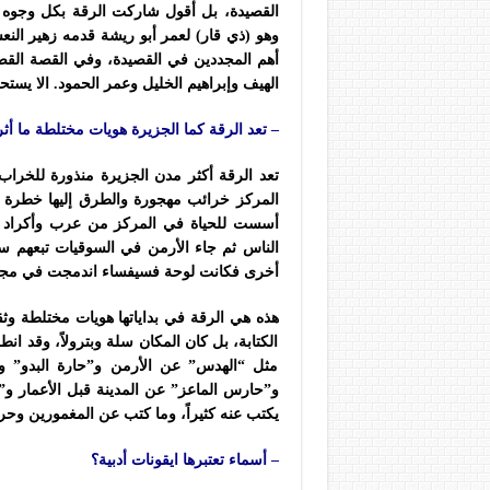
القصيدة، بل أقول شاركت الرقة بكل وجوه
أهم المجددين في القصيدة، وفي القصة القصير
الهيف وإبراهيم الخليل وعمر الحمود. الا يست
– تعد الرقة كما الجزيرة هويات مختلطة ما أث
تعد الرقة أكثر مدن الجزيرة منذورة للخراب،
المركز خرائب مهجورة والطرق إليها خطرة غ
أسست للحياة في المركز من عرب وأكراد ث
الناس ثم جاء الأرمن في السوقيات تبعهم 
أخرى فكانت لوحة فسيفساء اندمجت في مجت
هذه هي الرقة في بداياتها هويات مختلطة وث
الكتابة، بل كان المكان سلة وبترولاً، وقد ا
مثل “الهدس” عن الأرمن و”حارة البدو” و
و”حارس الماعز” عن المدينة قبل الأعمار و
يكتب عنه كثيراً، وما كتب عن المغمورين وح
– أسماء تعتبرها ايقونات أدبية؟