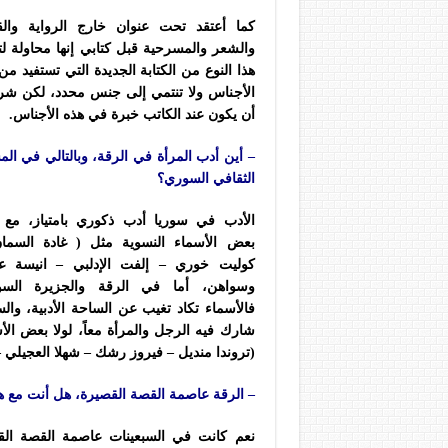
كما أعتقد تحت عنوان خارج الرواية وال
والشعر والمسرحية قبل كتابي إنها محاولة لتأ
هذا النوع من الكتابة الجديدة التي تستفيد م
الأجناس ولا تنتمي إلى جنس محدد، لكن شر
أن يكون عند الكاتب خبرة في هذه الأجناس.
– أين أدب المرأة في الرقة، وبالتالي في الم
الثقافي السوري؟
الأدب في سوريا أدب ذكوري بامتياز، مع 
بعض الأسماء النسوية مثل ( غادة السما
كوليت خوري – إلفت الإدلبي – انيسة عب
وسواهن، أما في الرقة والجزيرة السو
فالأسماء تكاد تغيب عن الساحة الأدبية، وال
شارك فيه الرجل والمرأة معاً، لولا بعض الأ
(تروندا منديل – فيروز رشك – شهلا العجيلي –
– الرقة عاصمة القصة القصيرة، هل أنت مع ه
نعم كانت في السبعينات عاصمة القصة القصي