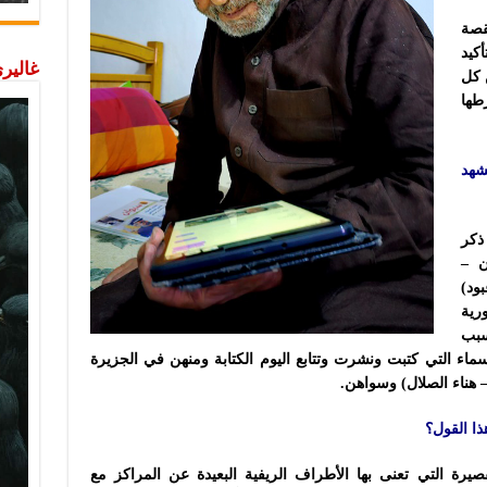
قصة
كيد
غاليري
ن كل
طها
شهد
ذكر
ن –
ود)
رية
سبب
سماء التي كتبت ونشرت وتتابع اليوم الكتابة ومنهن في الجزيرة
 هناء الصلال) وسواهن.
ذا القول؟
رة التي تعنى بها الأطراف الريفية البعيدة عن المراكز مع