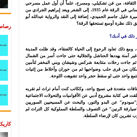
 الثقافة، من فن تشكيلي، ومسرح، علماً أن أول عمل مسرحي
وهو (ذي قار) لعمر أبو ريشة قدمه زهير النعساني في الرقة عام 1935، إلى الشعر ويعد إبراهيم الجرادي من
ة خليل جاسم الحميدي، إضافة إلى النقد والرواية عبدالله أبو
حق ذلك نظرة أوسع تستحقها الرقة؟
رصاصة
ر ذلك في أدبك؟
 ومع ذلك تعاود الرجوع إلى الحياة كالعنقاء، وقد ظلت المدينة
ير آمنة يهددها الحناشل والجلالية حتى جاءت أسر من الشمال
م جاءت رحلات متتابعة شركس وشيشان وبني المخفر لتأمين
سكان من قرى حلب وضواحيها ثم من حوران وأخلاط من إثنيات
مع واحد حتى لو سقط حجر واحد تشوهت اللوحة.
قافات متعددة في نسيج واحد، وككاتب كنت أمام تراث لم تقربه
نطلقت في كتابة مشروع أدبي عن الأقواميات والتحولات الاجتماعية
”سودوم” عن البدو والنور، والبحث عن المسيحيين السوريين
”صيارفة الرنين” عن التصوف والسلطة المملوكية كل التراث لم
رب تشرين كان لإرضاء السلطة.
كاريكا