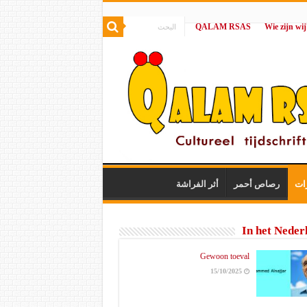
QALAM RSAS
|
ات
رصاص أحمر
أثر الفراشة
In het Neder
Gewoon toeval
15/10/2025