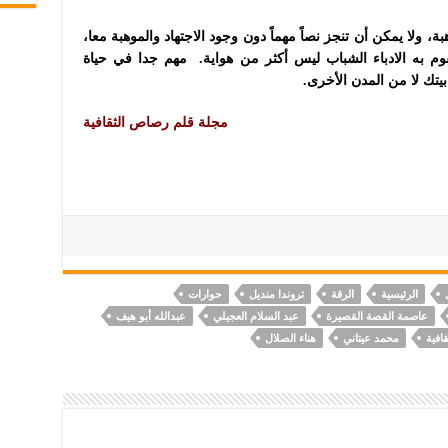
ل فيه 99% اجتهاد، وأيضا 99% موهبة، ولا يمكن أن تنجز نصاً مهماً دون وجود الاجتهاد والموهبة معا،
م به الادباء الشباب ليس أكثر من هواية. مهم جدا في حياة
 بيتك لا من المدن الأخرى.
مجلة قلم رصاص الثقافية
الرئيسية
الرقة
تروندا منديل
حوارات
عاصمة القصة القصيرة
عبد السلام العجيلي
عبدالله أبو هيف
افية
محمد عيتاني
هناء الصلال