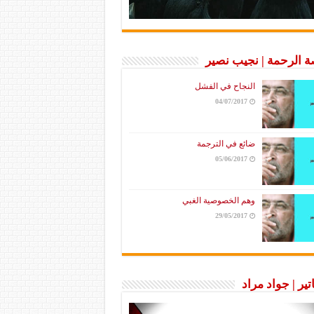
 الرحمة | نجيب نصير
النجاح في الفشل
04/07/2017
ضائع في الترجمة
05/06/2017
وهم الخصوصية الغبي
29/05/2017
تير | جواد مراد