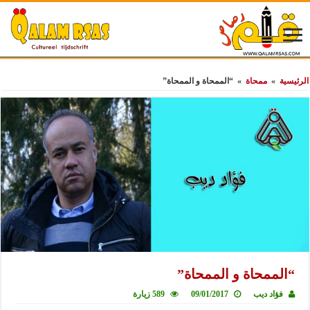
الرئيسية
»
ممحاة
»
“الممحاة و الممحاة”
“الممحاة و الممحاة”
فؤاد ديب
09/01/2017
589 زيارة