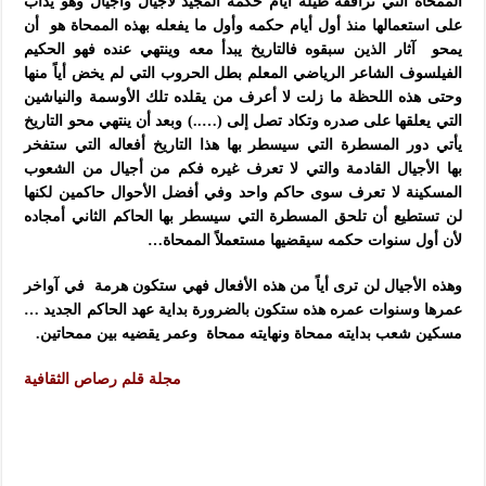
الممحاة التي ترافقه طيلة أيام حكمه المجيد لأجيال وأجيال وهو يدأب
على استعمالها منذ أول أيام حكمه وأول ما يفعله بهذه الممحاة هو أن
يمحو آثار الذين سبقوه فالتاريخ يبدأ معه وينتهي عنده فهو الحكيم
الفيلسوف الشاعر الرياضي المعلم بطل الحروب التي لم يخض أياً منها
وحتى هذه اللحظة ما زلت لا أعرف من يقلده تلك الأوسمة والنياشين
التي يعلقها على صدره وتكاد تصل إلى (…..) وبعد أن ينتهي محو التاريخ
يأتي دور المسطرة التي سيسطر بها هذا التاريخ أفعاله التي ستفخر
بها
الأجيال القادمة والتي لا تعرف غيره فكم من أجيال من الشعوب
المسكينة لا تعرف سوى حاكم واحد وفي أفضل الأحوال حاكمين لكنها
لن تستطيع أن تلحق المسطرة التي سيسطر بها الحاكم الثاني أمجاده
لأن أول سنوات حكمه سيقضيها مستعملاً الممحاة…
وهذه الأجيال لن ترى أياً من هذه الأفعال فهي ستكون هرمة في آواخر
عمرها وسنوات عمره هذه ستكون بالضرورة بداية عهد الحاكم الجديد …
مسكين شعب بدايته ممحاة ونهايته ممحاة وعمر يقضيه بين ممحاتين.
مجلة قلم رصاص الثقافية