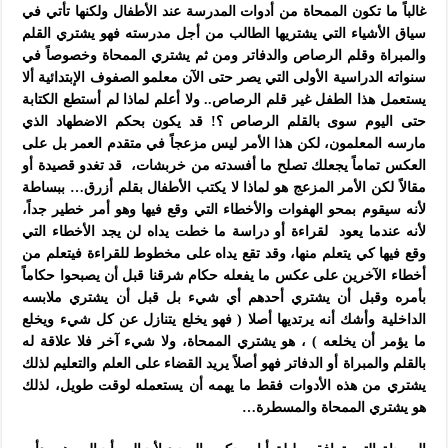
غالباً ما تكون الممحاة من أدوات المدرسة عند الأطفال ولكنها تأتي في
سياق الأشياء التي يشتريها الطالب من أجل مدرسته فهو يشتري القلم
والمبراة وقلم الرصاص والدفاتر ومن ثم يشتري الممحاة وخصوصاً في
سنواته الدراسية الأولى التي يصر حتى الآن معلمو الصفوف الإبتدائية ألا
يستعمل هذا الطفل غير قلم الرصاص.. ولا أعلم لماذا لم أستطع الكتابة
حتى اليوم سوى بالقلم الرصاص ؟! قد يكون بحكم الاضطهاد الذي
مارسه المعلمون،
لكن هذا الأمر ليس مزعجاً في متقدم العمر بل على
العكس تماماً يجعلك تصلح ما أفسدته من خربشات، قد تغدو قصيدة أو
مقالاً لكن الأمر المزعج هو لماذا لا يكتب الأطفال بقلم أزرق… ببساطة
لأنه سيقوم بمحو الهفوات والأخطاء التي وقع فيها وهو أمر خطير جداً،
لأنه عندما يعود لقراءة أو دراسة ما خطت يداه لن يجد الأخطاء التي
وقع فيها كي يتعلم منها، وقد تقع يداه على مخطوط للقراءة فيتعلم من
أخطاء الآخرين على عكس ما يفعله حكام شرقنا قبل أن يصبحوا حكاماً
بأمره وقبل أن يشتري أحدهم أي شيء بل قبل أن يشتري ملابسه
الداخلية وأشك أنه يرتديها أصلا ( فهو يخلع يتنازل عن كل شيء ويخلع
ما يؤمر أن يخلعه ) ، هو يشتري الممحاة، ولا شيء آخر فلا علاقة له
بالقلم والمبراة أو الدفاتر فهو أصلاً يريد القضاء على العلم والتعليم لذلك
يشتري من هذه الأدوات فقط ما يهمه أن يستعمله لوقت طويل، لذلك
هو يشتري الممحاة والمسطرة…