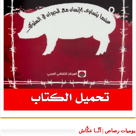
يوميات رصاص | آنَّــا عكَّاش