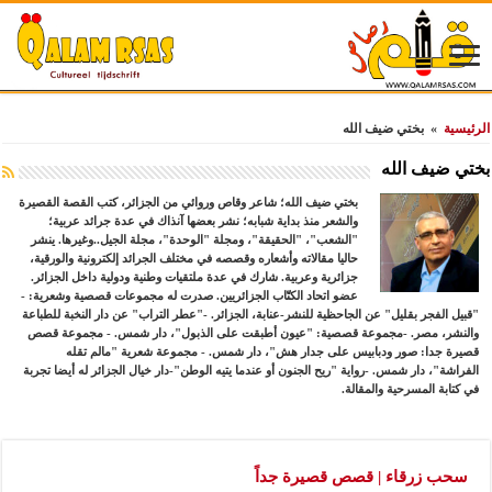
الرئيسية
»
بختي ضيف الله
بختي ضيف الله
بختي ضيف الله؛ شاعر وقاص وروائي من الجزائر، كتب القصة القصيرة
والشعر منذ بداية شبابه؛ نشر بعضها آنذاك في عدة جرائد عربية؛
"الشعب"، "الحقيقة"، ومجلة "الوحدة"، مجلة الجيل..وغيرها. ينشر
حاليا مقالاته وأشعاره وقصصه في مختلف الجرائد إلكترونية والورقية،
جزائرية وعربية. شارك في عدة ملتقيات وطنية ودولية داخل الجزائر.
عضو اتحاد الكتّاب الجزائريين. صدرت له مجموعات قصصية وشعرية: -
"قبيل الفجر بقليل" عن الجاحظية للنشر-عنابة، الجزائر. -"عطر التراب" عن دار النخبة للطباعة
والنشر، مصر. -مجموعة قصصية: "عيون أطبقت على الذبول"، دار شمس. - مجموعة قصص
قصيرة جدا: صور ودبابيس على جدار هش"، دار شمس. - مجموعة شعرية "مالم تقله
الفراشة"، دار شمس. -رواية "ريح الجنون أو عندما يتيه الوطن"-دار خيال الجزائر له أيضا تجربة
في كتابة المسرحية والمقالة.
سحب زرقاء | قصص قصيرة جداً