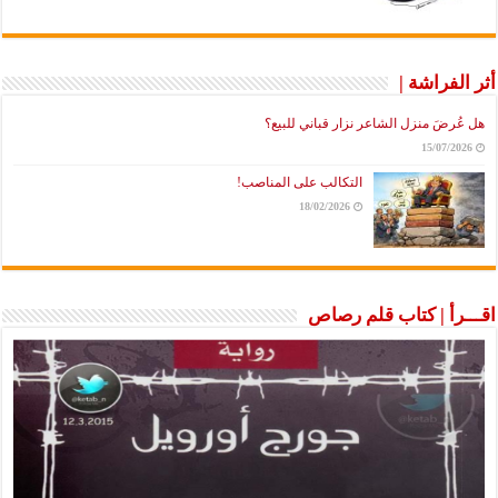
أثر الفراشة |
هل عُرضَ منزل الشاعر نزار قباني للبيع؟
15/07/2026
التكالب على المناصب!
18/02/2026
اقـــرأ | كتاب قلم رصاص