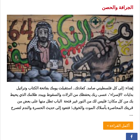
الجرافة والحصن
إهداء: إلى كل فلسطيني صامد. كعادتك.. استقبلت يومك بفاتحة الكتاب وتراتيل
بدايات ‘الإسراء’، عسى ربك يحفظك من الزلات والسقوط ويبدد ظلامك الذي يحيط
بك من كل مكان؛ فليس لك من النور غير فتحة الباب تطل منها على بعض من
قريتك المحاصرة بأسلاك الموت والخوف؛ فتعود إلى حديث الحسرة والندم لتصرخ
…
أكمل القراءة »