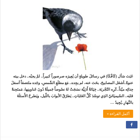
عَبَث سَأل (كَافْكَا) في رسائلَ طويلةٍ أن يُعِيرَه صرصوراً كبيراً.. لمْ يجبْه.. دخل بيته
عنوةً..أشعَل المصابيحَ، بحَث عنه، لم يجِده.. مَع مطلَعِ الشّمسِ، وجَده ملتصقاً أسفلَ
حِذائِه ميّتاً..كَرِه التّجْربَة.. خِيَانَةٌ أَدَبِيَّة نسَجَتْ لهُ نصُوصاً جَميلَةً دُونَ عَناوينِها، مَمتَحِنةً
قلبَه.. السّيميَائيّ الذِي توسّدَ كُلَّ العَتَبَاتِ.. يَطرُقُ الأبوابَ باللّيل، ويَطرحُ الأَسئلَةَ
بالنَّهارِ..يُجِيدُ …
أكمل القراءة »