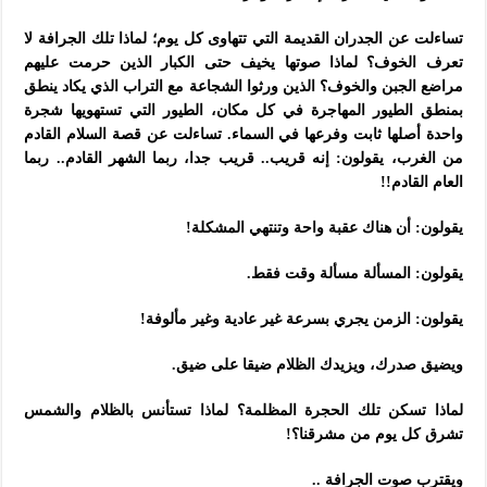
تساءلت عن الجدران القديمة التي تتهاوى كل يوم؛ لماذا تلك الجرافة لا
تعرف الخوف؟ لماذا صوتها يخيف حتى الكبار الذين حرمت عليهم
مراضع الجبن والخوف؟ الذين ورثوا الشجاعة مع التراب الذي يكاد ينطق
بمنطق الطيور المهاجرة في كل مكان، الطيور التي تستهويها شجرة
واحدة أصلها ثابت وفرعها في السماء. تساءلت عن قصة السلام القادم
من الغرب، يقولون: إنه قريب.. قريب جدا، ربما الشهر القادم.. ربما
العام القادم!!
يقولون: أن هناك عقبة واحة وتنتهي المشكلة!
يقولون: المسألة مسألة وقت فقط.
يقولون: الزمن يجري بسرعة غير عادية وغير مألوفة!
ويضيق صدرك، ويزيدك الظلام ضيقا على ضيق.
لماذا تسكن تلك الحجرة المظلمة؟ لماذا تستأنس بالظلام والشمس
تشرق كل يوم من مشرقنا؟!
ويقترب صوت الجرافة ..