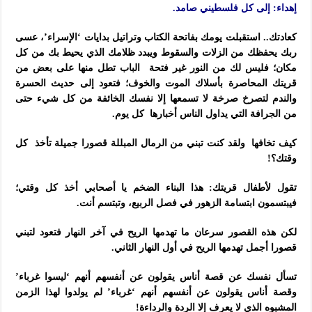
إهداء: إلى كل فلسطيني صامد.
كعادتك.. استقبلت يومك بفاتحة الكتاب وتراتيل بدايات ‘الإسراء’، عسى
ربك يحفظك من الزلات والسقوط ويبدد ظلامك الذي يحيط بك من كل
مكان؛ فليس لك من النور غير فتحة الباب تطل منها على بعض من
قريتك المحاصرة بأسلاك الموت والخوف؛ فتعود إلى حديث الحسرة
والندم لتصرخ صرخة لا تسمعها إلا نفسك الخائفة من كل شيء حتى
من الجرافة التي يداول الناس أخبارها كل يوم.
كيف تخافها ولقد كنت تبني من الرمال المبللة قصورا جميلة تأخذ كل
وقتك؟!
تقول لأطفال قريتك: هذا البناء الضخم يا أصحابي أخذ كل وقتي؛
فيبتسمون ابتسامة الزهور في فصل الربيع، وتبتسم أنت.
لكن هذه القصور سرعان ما تهدمها الريح في آخر النهار فتعود لتبني
قصورا أجمل تهدمها الريح في أول النهار الثاني.
تسأل نفسك عن قصة أناس يقولون عن أنفسهم أنهم ‘ليسوا غرباء’
وقصة أناس يقولون عن أنفسهم أنهم ‘غرباء’ لم يولدوا لهذا الزمن
المشبوه الذي لا يعرف إلا الردة والرداءة!