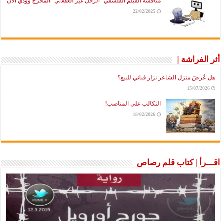
مناقشة الفيلم الفلسفي “الرجل غير العقلاني” المخرج وودي آلان
22/02/2025
أثر الفراشة |
هل عُرضَ منزل الشاعر نزار قباني للبيع؟
15/07/2026
التكالب على المناصب!
18/02/2026
اقـــرأ | كتاب قلم رصاص