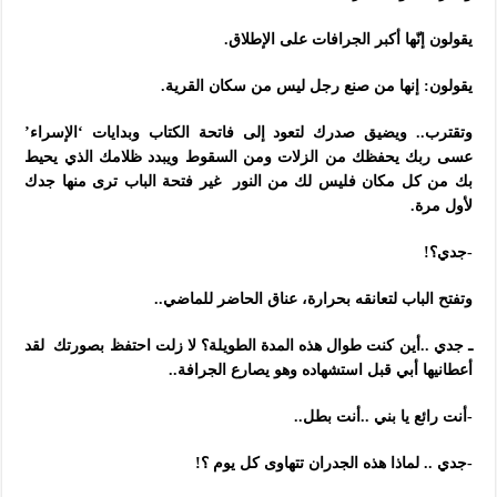
يقولون إنّها أكبر الجرافات على الإطلاق.
يقولون: إنها من صنع رجل ليس من سكان القرية.
وتقترب.. ويضيق صدرك لتعود إلى فاتحة الكتاب وبدايات ‘الإسراء’
عسى ربك يحفظك من الزلات ومن السقوط ويبدد ظلامك الذي يحيط
بك من كل مكان فليس لك من النور غير فتحة الباب ترى منها جدك
لأول مرة.
-جدي؟!
وتفتح الباب لتعانقه بحرارة، عناق الحاضر للماضي..
ـ جدي ..أين كنت طوال هذه المدة الطويلة؟ لا زلت احتفظ بصورتك لقد
أعطانيها أبي قبل استشهاده وهو يصارع الجرافة..
-أنت رائع يا بني ..أنت بطل..
-جدي .. لماذا هذه الجدران تتهاوى كل يوم ؟!