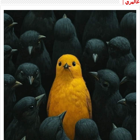
غاليري |