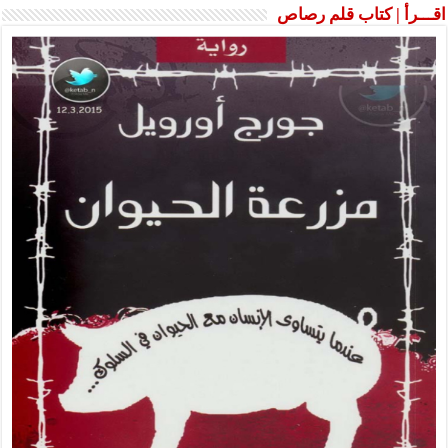
اقـــرأ | كتاب قلم رصاص