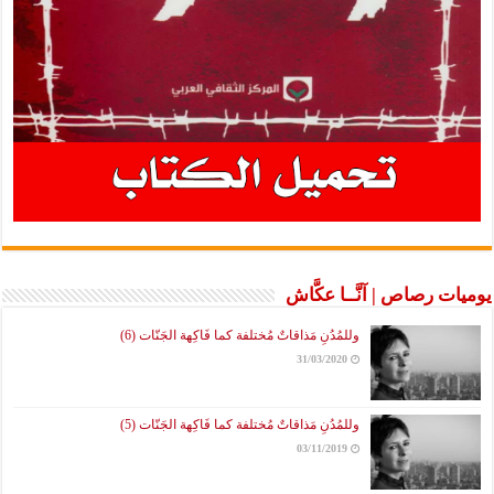
يوميات رصاص | آنَّــا عكَّاش
وللمُدُنِ مَذاقاتٌ مُختلفة كما فَاكِهة الجَنّات (6)
31/03/2020
وللمُدُنِ مَذاقاتٌ مُختلفة كما فَاكِهة الجَنّات (5)
03/11/2019