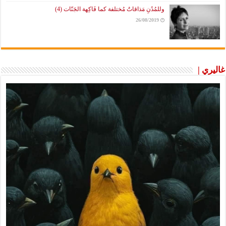
وللمُدُنِ مَذاقاتٌ مُختلفة كما فَاكِهة الجَنّات (4)
26/08/2019
غاليري |