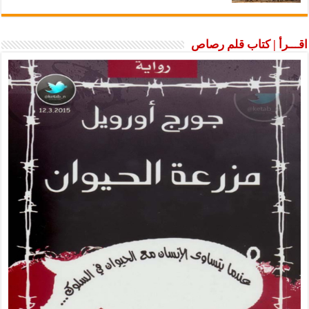
اقـــرأ | كتاب قلم رصاص