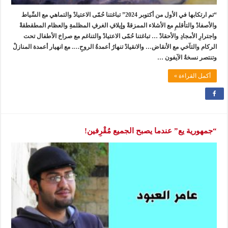
“تم ارتكابها في الأول من أكتوبر 2024” تباغتنا حُمّى الاعتيادْ والتماهي مع السِّياط
والأصفادْ والتأقلمِ مع الأشلاء الممزقةْ وإيلافِ الغرفِ المظلمةِ والعظام المطقطقةْ
واجترارِ الأمجادِ والأحقادْ … تباغتنا حُمّى الاعتيادْ والتناغم مع صراخ الأطفال تحت
الركام والتآخي مع الأنقاض… والانقيادْ تنهارُ أعمدةُ الروحِ…. مع انهيار أعمدة المنازلْ
وتنتصر نسخةُ الآيفون …
أكمل القراءة »
“جمهورية يع” عندما يصبح الجميع مُقْرِفين!