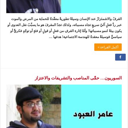
القرفُ والاشمئزازُ عند الإنسان وسيلةٌ تطوريةٌ معقّدةٌ للحماية من المرض والموت
عبر ردِّ فعلٍ آليّ سريعٍ تجاه مسبباته، ولذلك تجدُ المقرفَ هو ما يسبِّبُ نقل العدوى أو
يكون بيئةً لنمو مسبباتها! وأمّا إثارة القرفِ من فعلٍ أو قولٍ أو فئةٍ أو توجّهٍ فكريٍّ أو
سياسيٍّ فوسيلةٌ معقدةٌ للهندسة الاجتماعية! هدفها …
أكمل القراءة »
السوريون… حمَّى المناصب والتشريفات والاعتزاز