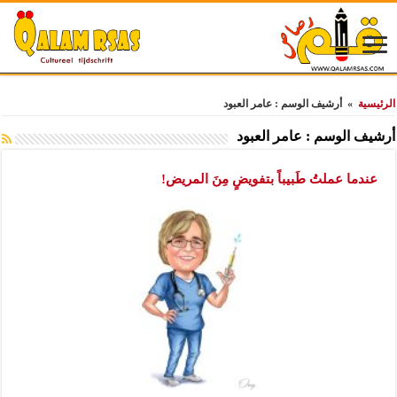
الرئيسية
»
أرشيف الوسم : عامر العبود
أرشيف الوسم :
عامر العبود
عندما عملتُ طَبيباً بتفويضٍ مِنَ المريض!