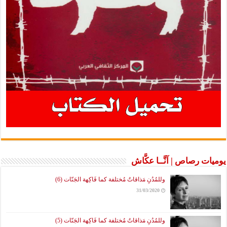
يوميات رصاص | آنَّــا عكَّاش
وللمُدُنِ مَذاقاتٌ مُختلفة كما فَاكِهة الجَنّات (6)
31/03/2020
وللمُدُنِ مَذاقاتٌ مُختلفة كما فَاكِهة الجَنّات (5)