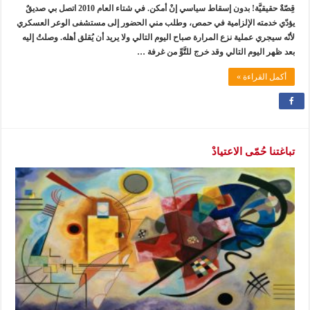
قِصّةٌ حقيقيَّة! بدون إسقاط سياسي إنْ أمكن. في شتاء العام 2010 اتصل بي صديقٌ
يؤدّي خدمته الإلزامية في حمص، وطلب مني الحضور إلى مستشفى الوعر العسكري
لأنّه سيجري عملية نزع المرارة صباح اليوم التالي ولا يريد أن يُقلق أهله. وصلتُ إليه
بعد ظهر اليوم التالي وقد خرج للتَّوِّ من غرفة …
أكمل القراءة »
تباغتنا حُمّى الاعتيادْ