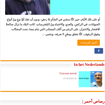
آهٍ على تلك الأيام، حين كنَّا نمشي في الشآمِ بلا زحفٍ، ودون أن نقلد أيَّ نوعٍ مِنْ أنواعِ
الحيوانات، في الركضِ، والعدوِ، والاختباءِ مِنْ المُفترساتِ، كانت البلاد ما تزال صالحةً
للافتخار والاعتزاز، على الرغم من آلاف المصائب التي تنام معنا، تحت المخدّات،
وفوق الرفوف، كنَّا نتعلق بوطنٍ لا نعرفه، وننتمي …
أكمل القراءة »
In het Nederlands
Gewoon toeval
15/10/2025
رصاص أحمر |