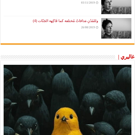
03/11/2019
وللمُدُنِ مَذاقاتٌ مُختلفة كما فَاكِهة الجَنّات (4)
26/08/2019
غاليري |