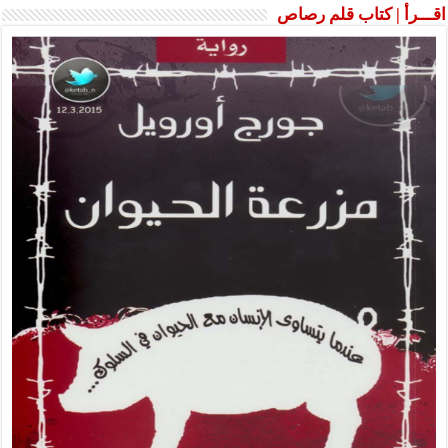
اقـــرأ | كتاب قلم رصاص