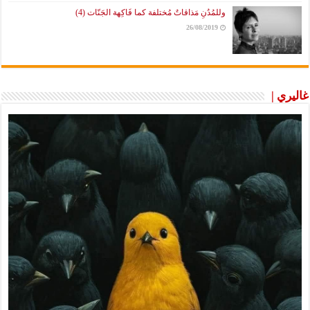
وللمُدُنِ مَذاقاتٌ مُختلفة كما فَاكِهة الجَنّات (4)
26/08/2019
غاليري |