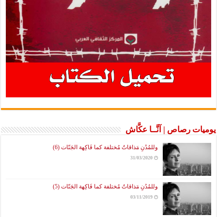
يوميات رصاص | آنَّــا عكَّاش
وللمُدُنِ مَذاقاتٌ مُختلفة كما فَاكِهة الجَنّات (6)
31/03/2020
وللمُدُنِ مَذاقاتٌ مُختلفة كما فَاكِهة الجَنّات (5)
03/11/2019