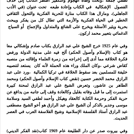
لطفي جمعة ،وتحت وطأة الهجوم والتكفير اضطر الكاتب إلى حذف
الفصول الإشكالية في الكتاب وإعادة طبعه تحت عنوان (في الأدب
الجاهلي)، ومازال هذا الكتاب منارة للحرية الفكرية والتحول الثقافي
الخطير في الحياة الفكرية والأزمة التي تطال كل من يفكر ويبحث
بحرية ويثير الأسئلة ويخرج على الشائع والمتداول والإجماع أو السياج
الدغمائي بتعبير محمد اركون.
وفي عام 1925 خرج الشيخ علي عبد الرازق بكتاب صادم وإشكالي معا
هو كتاب (الإسلام وأصول الحكم) ألح فيه على مدنية الدولة ورفض
فكرة الخلافة مما أدى إلى إخراجه من زمرة العلماء وإقالته من منصبه
كقاض شرعي ،وكان الملك وراء هذه الحملة لأنه كان يستعد لتنصيبه
خليفة للمسلمين بعد سقوط الخلافة في تركيا الكمالية ،ورد على عبد
الرازق محمد الخضر حسين (نقض كتاب الإسلام وأصول الحكم) ومحمد
الطاهر بن عاشور، وتعرض الشيخ علي عبد الرازق لمحنة كبيرة
استمرت إلى ما قبل وفاته بقليل وكالعادة وقف إلى جانبه من يدافع عن
حرية الفكر وحرمة الكتابة كالعقاد وهيكل وأحمد لطفي السيد وسلامة
موسى وجدير بالذكر أن الشيخ علي عبد الرازق هو أخو الشيخ مصطفى
عبد الرازق أستاذ الفلسفة الإسلامية وشيخ الفلاسفة العرب في العصر
الحديث.
وفي بيروت صدر عن دار الطليعة عام 1969 كتاب(نقد الفكر الديني)