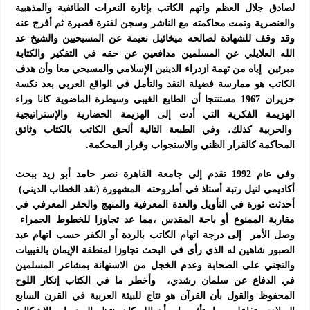
لصادق جلال العظم واتهم الكاتب بإثارة النعرات الطائفية والمذهبية
والعنصرية وتمت محاكمته مع الناشر وسجن لفترة قصيرة ثم أفرج عنه
وقد وقف للشهادة لصالحه ميخائيل نعيمة عن المسيحيين والشيخ عد
الله العلايلي عن المسلمين مدافعين عن حقه في التفكير والكتابة
مبرئين إياه من تهمة ازدراء الدينين الإسلامي والمسيحي معا وأن هدف
الكاتب هو ممارسة فضيلة النقد والتأمل في الواقع العربي بعد نكسة
حزيران 1967 مستنتجا أن الطابع الغيبي وسيطرة الماضوية كانا وراء
الهزيمة الفكرية التي أدت إلى الهزيمة الحضارية والإستراتيجية
والحربية كذلك، وفي الطبعة التالية ألحق الكاتب بالكتاب وثائق
المحاكمة كالقرار الظني والاستجواب وقرار المحكمة.
وفي عام 1992 تقدم إلى جامعة القاهرة نصر حامد أبو زيد ببحث
أكاديمي لنيل رتبة أستاذ في أطروحته المشهورة (نقد الخطاب الديني)
أحدثت ثورة في التأويل والعدة المعرفية والمنهج والحفر المعرفي في
مقاربة الممنوع أو باحة المقدس ،مما عد تجاوزا للخطوط الحمراء
وصل الأمر إلى درجة اتهام الكاتب بالردة أو الكفر حسب اتهام عبد
الصبور شاهين له الذي رأى في البحث تجاوزا لمنطقة الإيمان بالغيبيات
والتجني على الصحابة وعدم الخجل من الاستهانة بمشاعر المسلمين
في الدفاع عن سلمان رشدي، وأخطر ما في الكتاب إنكار اللوح
المحفوظ والقول بأن القرآن هو نتاج للبيئة العربية في القرن السابع