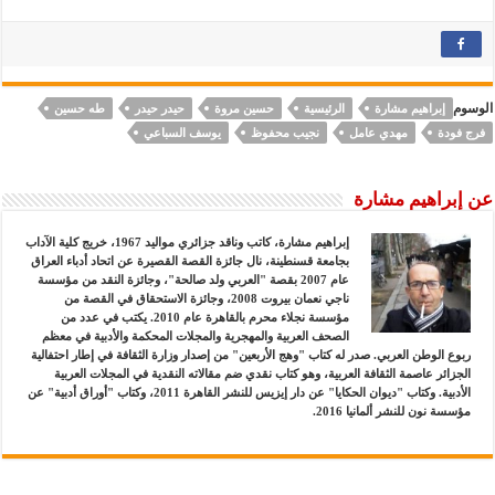
الوسوم
إبراهيم مشارة
الرئيسية
حسين مروة
حيدر حيدر
طه حسين
فرج فودة
مهدي عامل
نجيب محفوظ
يوسف السباعي
عن إبراهيم مشارة
إبراهيم مشارة، كاتب وناقد جزائري مواليد 1967، خريج كلية الآداب
بجامعة قسنطينة، نال جائزة القصة القصيرة عن اتحاد أدباء العراق
عام 2007 بقصة "العربي ولد صالحة"، وجائزة النقد من مؤسسة
ناجي نعمان بيروت 2008، وجائزة الاستحقاق في القصة من
مؤسسة نجلاء محرم بالقاهرة عام 2010. يكتب في عدد من
الصحف العربية والمهجرية والمجلات المحكمة والأدبية في معظم
ربوع الوطن العربي. صدر له كتاب "وهج الأربعين" من إصدار وزارة الثقافة في إطار احتفالية
الجزائر عاصمة الثقافة العربية، وهو كتاب نقدي ضم مقالاته النقدية في المجلات العربية
الأدبية. وكتاب "ديوان الحكايا" عن دار إيزيس للنشر القاهرة 2011، وكتاب "أوراق أدبية" عن
مؤسسة نون للنشر ألمانيا 2016.