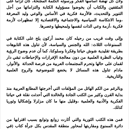
ولأن كل نهضة أساسها الفكر ورسوله الكلمة المجنحة، كان لزاما على
المثقفين والكتاب أن يخوضوا مسؤولية الكتابة والتزاماتها من أجل
التنوير والتحديث، فالأزمة فكرية في الأساس والوعي وليد المعرفة
،وما الانتكاسة السياسية والاجتماعية والاقتصادية إلا تمظهرات لأزمة
فكرية ،أزمة وعي الذات لنفسها ولمحيطها وعصرها.
وإلى وقت قريب من رحيله كان محمد أركون يلح على الكتابة في
الممنوعات الثلاث: الله والجنس والسياسة، لأن تناول هذه التابوهات
بطريقة تقليدية شوش حياتنا وفكرنا وسلوكنا، كما أن عدم وضوح الرؤية
وغياب النظرة العلمية من دون معالجة الإفرازات والإحباطات تبقي دار
لقمان على حالها وتحرم المجتمعات العربية من فرصة الحداثة والأنوار،
مادام تناول هذه المسائل لا يخضع للموضوعية والروح العلمية
والتاريخية.
وبالرغم من الكم الهائل من المؤلفات التي أخرجتها المطابع العربية منذ
بداية القرن وكثير من الكتب الجادة والخالدة التي أحدثت نقلة في حياتنا
الفكرية والأدبية والعلمية ،وقليل منها ما كان مزلزلا وإشكاليا وثوريا
كذلك.
فمن هذه الكتب الثورية والتي أثارت زوابع وتوابع بسبب اقترابها من
دائرة الممنوع ومقاربتها لمحاور منطقة المقدس بكل جرأة كتاب (في