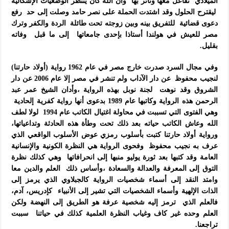
الميلادي تفاعل معها وتأثر بها وأن الله كان ينتظر الوضعيات الإشكالية
ليقترح الحلول وقد اشتدت الحملة على نصر حامد وصلت إلى حد رفع
دعوى قضائية للتفريق بينه وبين زوجته تحت طائلة الردة والكفر وترك
مصر للعيش في هولندا أستاذا بإحدى جامعاتها إلى ما قبل وفاته
بقليل.
وفي مجال السرد صدرت خارج مصر في عام 1962 رواية (أولاد حارتنا)
لنجيب محفوظ عن دار الآداب ولم تنشر في مصر إلا عام 2006 عن دار
الشروق وقد نوهت لجنة نوبل بهذه الرواية ،وأدان الشيخ عمر عبد
الرحمن هذه الرواية وكاتبها عام 1989 بدعوى أنها رواية كفرية إلحادية
وهي الفتوى التي تسببت في محاولة اغتيال الكاتب عام 1994 لولا لطف
الله وعاش الكاتب حياته بعد ذلك تحت وطأة هذه الحادثة وتداعياتها،
ورواية أولاد حارتنا كتبت بأسلوب رمزي عوض الأسلوب الواقعي الذي
عرف به نجيب محفوظ وفحوى الرواية هي النظرة الكونية والإنسانية
العامة وقد كتبها بعد ثورة يوليو منبها إلى انحرافاتها وهي كذلك نظرة
التوق إلى المعرفة والعدالة والسعادة ،وأساس ذلك العلم والدين معا
وامتد النقد إلى أسماء شخصيات الرواية كالجبلاوي الذي يرمز إلى
الذات الإلهية وأسماء الشخصيات التي تشير إلى الأنبياء كإدريس، آدم،
فالعلم الذي ترمز إليه شخصية عرفة هو الطريق إلى النهضة ولكن
العلم وحده غير كاف وغياب النظرة العلمية كذلك في حياتنا سببت
تراجعنا.