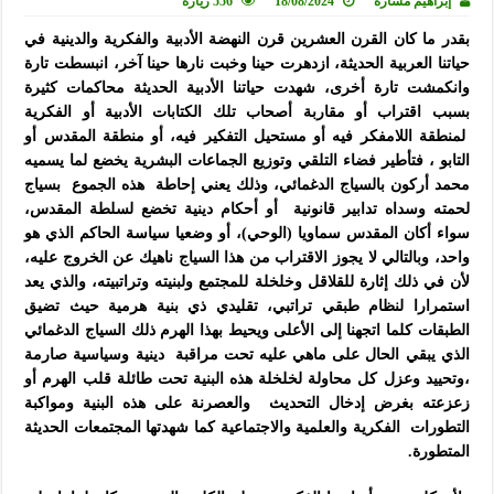
إبراهيم مشارة
18/08/2024
556 زيارة
بقدر ما كان القرن العشرين قرن النهضة الأدبية والفكرية والدينية في
حياتنا العربية الحديثة، ازدهرت حينا وخبت نارها حينا آخر، انبسطت تارة
وانكمشت تارة أخرى، شهدت حياتنا الأدبية الحديثة محاكمات كثيرة
بسبب اقتراب أو مقاربة أصحاب تلك الكتابات الأدبية أو الفكرية
لمنطقة اللامفكر فيه أو مستحيل التفكير فيه، أو منطقة المقدس أو
التابو ، فتأطير فضاء التلقي وتوزيع الجماعات البشرية يخضع لما يسميه
محمد أركون بالسياج الدغمائي، وذلك يعني إحاطة هذه الجموع بسياج
لحمته وسداه تدابير قانونية أو أحكام دينية تخضع لسلطة المقدس،
سواء أكان المقدس سماويا (الوحي)، أو وضعيا سياسة الحاكم الذي هو
واحد، وبالتالي لا يجوز الاقتراب من هذا السياج ناهيك عن الخروج عليه،
لأن في ذلك إثارة للقلاقل وخلخلة للمجتمع ولبنيته وتراتبيته، والذي يعد
استمرارا لنظام طبقي تراتبي، تقليدي ذي بنية هرمية حيث تضيق
الطبقات كلما اتجهنا إلى الأعلى ويحيط بهذا الهرم ذلك السياج الدغمائي
الذي يبقي الحال على ماهي عليه تحت مراقبة دينية وسياسية صارمة
،وتحييد وعزل كل محاولة لخلخلة هذه البنية تحت طائلة قلب الهرم أو
زعزعته بغرض إدخال التحديث والعصرنة على هذه البنية ومواكبة
التطورات الفكرية والعلمية والاجتماعية كما شهدتها المجتمعات الحديثة
المتطورة.