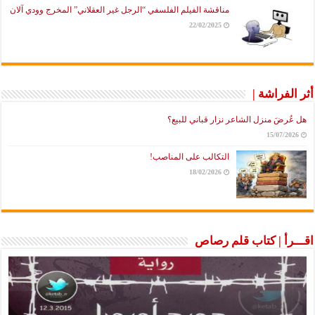
مناقشة الفيلم الفلسفي “الرجل غير العقلاني” المخرج وودي آلان
22/02/2025
أثر الفراشة |
هل عُرضَ منزل الشاعر نزار قباني للبيع؟
15/07/2026
التكالب على المناصب!
18/02/2026
اقـــرأ | كتاب قلم رصاص