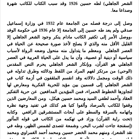
الشعر الجاهلي) لطه حسين 1926 وقد سبب الكتاب للكاتب شهرة
وصداعا معا.
وصل إلى درجة فصله من الجامعة عام 1932 في وزارة إسماعيل
صدقي ولم يعد طه حسين إلى الجامعة إلا عام 1936 في حكومة الوفد
،ووصل الأمر إلى تكفير الكاتب مادام ينكر وجود الشعر الجاهلي إلا
القليل الأقل منه والذي لا يصلح لأخذ صورة صحيحة عن الحياة في
العصر الجاهلي ومعظم ما يتداول منه منحول وضعه الرواة لأسباب
سياسية أو دينية أو عصبية، وأن ما يدل على الحياة العربية في العصر
الجاهلي هو القرآن، وبإنكار الشعر الجاهلي يحرم النص المقدس
(الوحي) من مرتكز لفهم المراد من اللفظ ودلالته وطرق تداوله في
ذلك الوقت ومجمل دلالاته وقد انقسم المثقفون في أزمة كتاب في
الشعر الجاهلي إلى قسمين بين مؤيد للحرية الفكرية ومعارض لها
لتجاوزها الخطوط الحمراء، فمن المؤيدين المدافعين عن حرية التفكير
العقاد وأحمد لطفي السيد ومحمد حسين هيكل، ومن المعارضين الذين
وقفوا للكاتب بالمرصاد وألفوا كتبا هم كذلك في تفنيد وجهة نظره
واتهامه بالسرقة والسطو على أبحاث المستشرقين الرافعي وكتابه
(تحت راية القرآن) وزاد في تهكمه من الكاتب في قوله المأثور
(إسفنجة جاءت لشرب البحر، وشمعة تتصدى لشمس الظهر، وطه في
نقد الشعر)، ومنهم محمد الخضر حسين ومحمد أحمد الغمراوي ومحمد