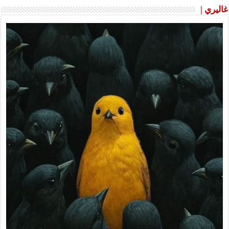
غاليري |