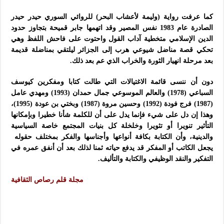
كما عرفت رواية (وليمة لأعشاب البحر) للروائي السوري حيدر حيدر
الصادرة عام 1983 نفس المصير وقد اتهمها جابر قميحة بتجاوز حدود
الدين الإسلامي متخطية آداب القول واحتوت على فاحش اللفظ وهي
تحكي قصة مناضل شيوعي هرب إلى الجزائر ليلتقي بمناضلة قديمة
بعد مرحلة انهيار الثورة والخراب الذي عم بعد ذلك.
دون أن ننسى قائمة الاغتيالات التي طالت كتابا ومفكرين كيوسف
السباعي (1978) والعالم الموسوعي جمال حمدان (1993) ومهدي عامل
(1987) فرج فودة (1992) وحسين مروة (1987) وبختي بن عودة (1995)،
وهذا إن دل على شيء فإنما يدل على أن للكلمة شأنا خطيرا وبإمكانها
التأثير تنويرا أو تثويرا وخلخلة كل بنيات المجتمع خاصة السياسية
والدينية، وأن الكتابة بكافة أنواعها وأجناسها والفكر بمختلف حقوله
يجعل الكاتب أو المفكر قد يدفع حياته ثمنا لذلك بعد أن أنفق عمره في
التفكير والنقد الوظيفي والكتابة والتأليف.
مجلة قلم رصاص الثقافية