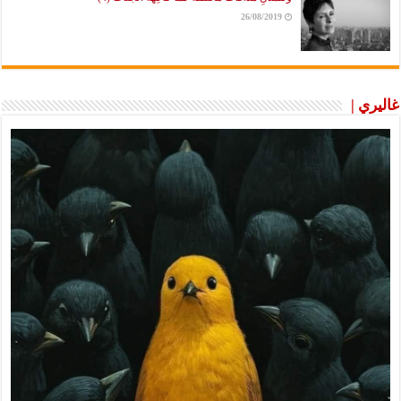
26/08/2019
غاليري |