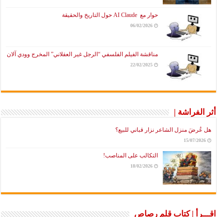
حوار مع AI Claude حول التاريخ والحقيقة
06/02/2026
مناقشة الفيلم الفلسفي “الرجل غير العقلاني” المخرج وودي آلان
22/02/2025
أثر الفراشة |
هل عُرضَ منزل الشاعر نزار قباني للبيع؟
15/07/2026
التكالب على المناصب!
18/02/2026
اقـــرأ | كتاب قلم رصاص