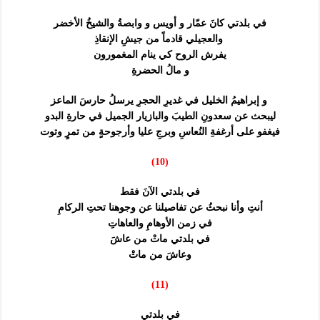
في بلدتي كانَ عمّار و أويس و وابصةُ والشيخُ الأخضر
والعجيلي قادماً من جيشِ الإنقاذِ
يفرش الروح كي ينام المغمورون
و مالُ الحضرةِ
و إبراهيمُ الخليل في غديرِ الحجرِ يرسلُ حارسَ الماعز
ليبحث عن سعدونِ الطيبَ والبازيار الجميل في حارةِ البدو
فيغفو على أرغفةِ النُعاسِ وبرجِ عليا وأرجوحةٍ من تمرٍ وتوت
(10)
في بلدتي الآنَ فقط
أنتِ وأنا نبحثُ عن تفاصيلنا عن وجوهنا تحتِ الركامِ
في زمن الأوهامِ والعاهاتِ
في بلدتي ماتْ من عاشَ
وعاشَ من ماتْ
(11)
في بلدتي