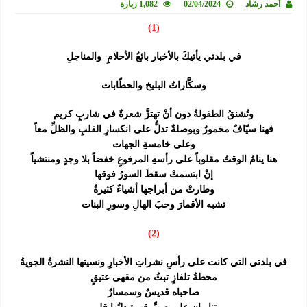
أحمد رشاد
02/04/2024
1,082 زيارة
(1)
في بلدتي يأتيكَ بالأخبار بائعُ الأحلامِ والمناجلِ
وسكَّاراتُ البليخ والحطّابات
وتُشنقُ الطفولةُ دون أنْ تهتزَّ شعرةٌ في شاربٍ كريم
فهنا سيّافٌ مخمورٌ وبوصلةٌ تدلُّ على انكسارِ القلبِ والظلِّ معاً
وعلى خامسةِ الجهات
هنا ينامُ الوقتُ مقلوباً على رأسهِ المرفوعِ خفضاً بلا وجدٍ ومنتشياً
إنْ ابتسمتْ سقطَ السورُ فوقها
وطارتْ من أبراجها أشياءٌ كثيرةٌ
تشبه الأقمارَ وحبَ الهالِ وسورِ البنات
(2)
في بلدتي التي كانت على رأسِ نشراتِ الأخبارِ ونسيتها النشرةُ الجويةُ
محطةُ تلفازٍ تبثُ من مقهى عتيقٍ
صاحباه قديسٌ وسمسارٌ