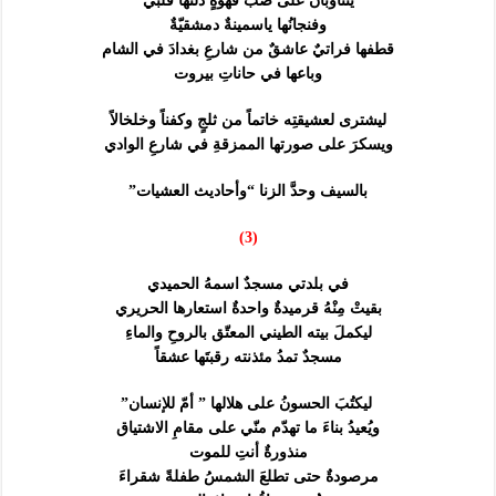
يتناوبان على صبِّ قهوةٍ دلتُها قلبي
وفنجانُها ياسمينةٌ دمشقيّةٌ
قطفها فراتيٌ عاشقٌ من شارعِ بغدادَ في الشام
وباعها في حاناتِ بيروت
ليشترى لعشيقتِه خاتماً من ثلجٍ وكفناً وخلخالاً
ويسكرَ على صورتها الممزقةِ في شارعِ الوادي
بالسيف وحدَّ الزنا “وأحاديث العشيات”
(3)
في بلدتي مسجدٌ اسمهُ الحميدي
بقيتْ مِنْهُ قرميدةٌ واحدةٌ استعارها الحريري
ليكملَ بيته الطيني المعتّق بالروحِ والماءِ
مسجدٌ تمدُ مئذنته رقبتَها عشقاً
ليكتُبَ الحسونُ على هلالها ” أمّ للإنسان”
ويُعيدُ بناءَ ما تهدّم منّي على مقامِ الاشتياق
منذورةٌ أنتِ للموت
مرصودةٌ حتى تطلعَ الشمسُ طفلةً شقراءَ