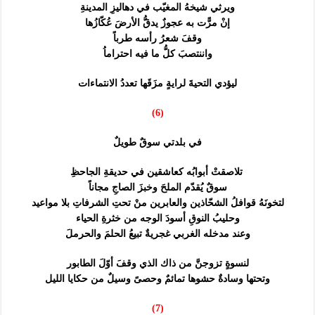
ويرثي شيخهُ المغيّب في دهاليزِ المدينةِ
إنْ مرًّت به عجوزٌ يدقُّ الأرضَ عُكّازُها
وقفَ شعرُ رأسه طرباً
واننتصبَ كلُّ ما فيه احتراماُ
ليؤدي التحيةَ لرايةٍ مزَقَها تعددُ الانتماءات
(6)
في بلدتي سوقٌ طويلٌ
تلاصقتْ أبوابُه كعاشقين في حديقةِ الجاحظِ
سوقٌ يُقدّم الملحَ وخبزَ الصاجِ مجاناً
لتخونَهُ قوافلُ الشحّاذين والعابرين منْ تحتِ الشرفاتِ بلا مواعيد
وحليبُ النوقِ أسودَ الوجه من خثرةِ الحياء
وعند مدخله الغربي غجريةٌ تبيعُ الحلمَ والحرملَ
لنسوةٍ تزوجنَّ من ذاك الذي وقفَ أوّلَ الطابور
وتحتها وسادةٌ حشوها تمائمٌ وحصىً وسيلٌ من حكايا الليل
(7)