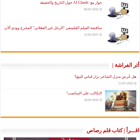
حوار مع AI Claude حول التاريخ والحقيقة
06/02/2026
مناقشة الفيلم الفلسفي “الرجل غير العقلاني” المخرج وودي آلان
22/02/2025
أثر الفراشة |
هل عُرضَ منزل الشاعر نزار قباني للبيع؟
15/07/2026
التكالب على المناصب!
18/02/2026
اقـــرأ | كتاب قلم رصاص