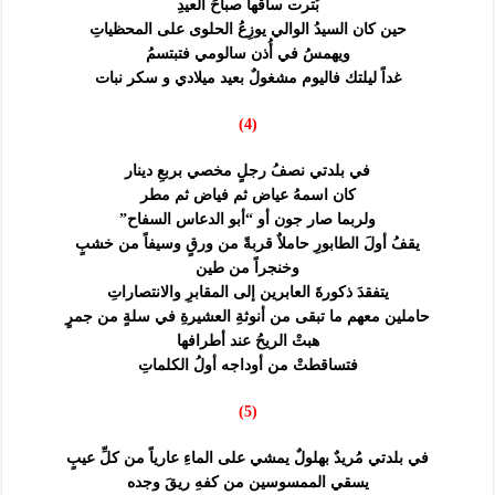
بُترت ساقُها صباحَ العيدِ
حين كان السيدُ الوالي يوزِعُ الحلوى على المحظياتِ
ويهمسُ في أُذن سالومي فتبتسمُ
غداً ليلتك فاليوم مشغولٌ بعيد ميلادي و سكر نبات
(4)
في بلدتي نصفُ رجلٍ مخصي بربعِ دينار
كان اسمهُ عياض ثم فياض ثم مطر
ولربما صار جون أو “أبو الدعاس السفاح”
يقفُ أولَ الطابورِ حاملاٌ قربةً من ورقٍ وسيفاً من خشبٍ
وخنجراً من طين
يتفقدَ ذكورةَ العابرين إلى المقابرِ والانتصاراتِ
حاملين معهم ما تبقى من أنوثةِ العشيرةِ في سلةٍ من جمرٍ
هبتْ الريحُ عند أطرافها
فتساقطتْ من أوداجه أولُ الكلماتِ
(5)
في بلدتي مُريدٌ بهلولٌ يمشي على الماءِ عارياً من كلِّ عيبٍ
يسقي الممسوسين من كفهِ ريقَ وجده