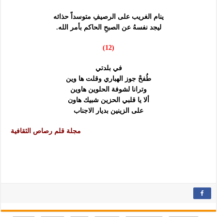
ينام الغريب على الرصيفِ متوسداً حذائه
ليجد نفسهُ عن الصبحِ الحاكم بأمر الله.
(12)
في بلدتي
طُفحْ جوز الهباري وقلت ها وين
وترانا لشوفة الحلوين هاوين
ألا يا قلبي الحزين شبيك هاون
على الزينين بديار الاجناب
مجلة قلم رصاص الثقافية