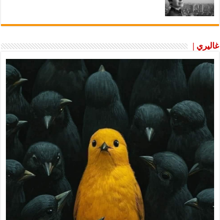
غاليري |