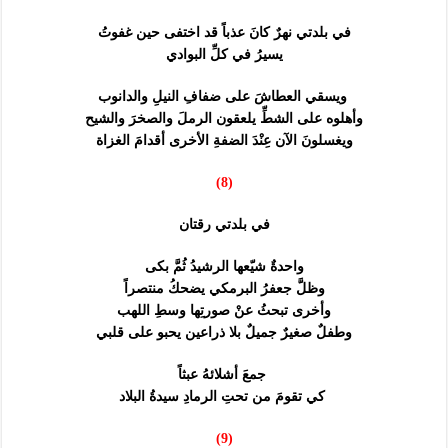
في بلدتي نهرٌ كانَ عذباً قد اختفى حين غفوتُ
يسيرُ في كلِّ البوادي
ويسقي العطاشَ على ضفافِ النيلِ والدانوب
وأهلوه على الشطِّ يلعقون الرملَ والصخرَ والشيح
ويغسلونَ الآن عِنْدَ الضفةِ الأخرى أقدامَ الغزاة
(8)
في بلدتي رقتان
واحدةٌ شيّعها الرشيدُ ثُمَّ بكى
وظلَّ جعفرُ البرمكي يضحكُ منتصراً
وأخرى تبحثُ عنْ صورتِها وسطِ اللهب
وطفلٌ صغيرٌ جميلٌ بلا ذراعين يحبو على قلبي
جمعَ أشلائهُ عبثاً
كي تقومَ من تحتِ الرمادِ سيدةُ البلاد
(9)