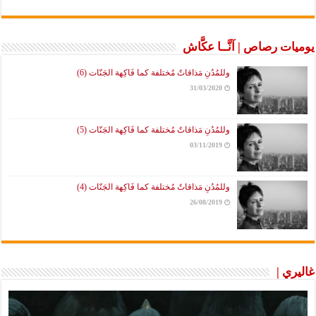
يوميات رصاص | آنَّــا عكَّاش
وللمُدُنِ مَذاقاتٌ مُختلفة كما فَاكِهة الجَنّات (6)
31/03/2020
وللمُدُنِ مَذاقاتٌ مُختلفة كما فَاكِهة الجَنّات (5)
03/11/2019
وللمُدُنِ مَذاقاتٌ مُختلفة كما فَاكِهة الجَنّات (4)
26/08/2019
غاليري |