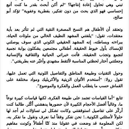
تبني وهي تحاول إعادة إنتاجها؟ “لم أكن أبحث بقدر ما كنت أتبع
إحساسي فهو الذي بحث من دون تفكير، بفطرية وعفوية” تؤكد أبو
صالح،
وتعتقد أن الأطفال هم النسخ المصغرة النقية التي لم تتأثر بعد بأية
معتقدات، تقول: “يلفتني المشهد النظيف الخالي من ملوثات الحياة،
ببراءته وبساطته، إنه المشهد الحقيقي الكوني الذي سوف يوصلني
للإمساك بأول خيوط الحقيقة. أطفالي مجتمعين يشكلون بوابة نجمية
لتجمع وتجذب الحقيقة، فأتت خبراتي الحياتية والثقافية والإنسانية
وجعلتني أختار لحظتي المناسبة لألتقط مشهدي وأعبّر عنه بطريقتي”.
وحول التقنيات وطبيعة المناطق والتفاصيل اللونية التي تعمل عليها،
تقول رولا: “أستخدم الألوان الزيتية والأكريليك ومواد مختلفة على
القماش حسب ما يتطلب العمل والفكرة والموضوع”.
تتابع “أما القياسات تعتمد على طبيعة الفكرة، لكنها قياسات كبيرة نوعاً
ما، وغالباً أفضل الأحجام الكبيرة لأن حضورها يدهشني أَكْثَر. طالما كنت
أركّز على تفاصيل استوقفتني وكانت تشكل لي تساؤلات لم أجد لها
حلولاً لأسئلتي الكونية..! نحن نفكر وفقاً لما نعرف ونقول ما نفكر به،
لكن المعلومة قد وضعت في عقولنا منذ كنّا أطفالاً وكونت مفاهيم