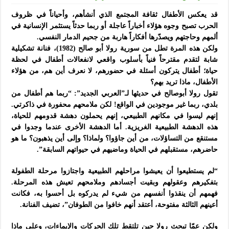
قد يعكس الأطفال ثقافة المجتمع الذي أنشأهم، وأحياناً في ظروف
الحرب تصبح وجوه هؤلاء أخباراً عاجلة أو ربما حدثاً يستثمر الإنسانية في
ألمهم وحاجتهم ويصدّرها أفكاراً هاربة من جحيم الدمار النفسي.
ولكن هذه المرة تطل من سورية رولا أبو صالح (1982)، فنانة تشكيلية
شابة لتقدم مقترحاً فنياً بأسلوب واقعي لانفعالات أطفال في لحظة
حياة؛ أطفال يتركون أسئلة في حضورهم، لا نعرف أين هم، من هؤلاء
الأطفال، ماذا تريد بهم؟
تقول رولا أبوصالح في حديثها لـ”العربي الجديد”: “ربما هم أطفال من
بلدي، ربما غير موجودين في الواقع! لكن ملامحهم محفورة في ذاكرتي.
إنهم ليسوا في مكانهم الطبيعي، إنهم يحملون دهشة قدومهم للحياة،
هذه الدهشة الطبيعية الغريزية. أما الدهشة الأخرى عندما وجدوا في
مستنقع من التساؤلات، من أين جاؤوا؟ ولماذا؟ وإلى أين يذهبون؟ ما هو
حاضرهم، مستقبلهم في الحياة وماضيهم في حيواتهم السابقة”.
“لم يستطيعوا أن يعيشوا مراحلهم الطبيعية واجتازوا مرحلة الطفولة
بتفكيرهم وعقولهم وبقيت أجسادهم وملامحهم تعيش هذه المرحلة.
فهمهم أن ينقذوا أنفسهم من شيء لم يدركوه بل أحسوا به، فكانت
أعينهم الثالثة مفتوحة، أعتقد أنهم خافوا من الطوفان”، تضيف الفنانة.
ولكن عمّا تبحث رولا حين تلتقط تلك الحركات والإيماءات، وعلى ماذا