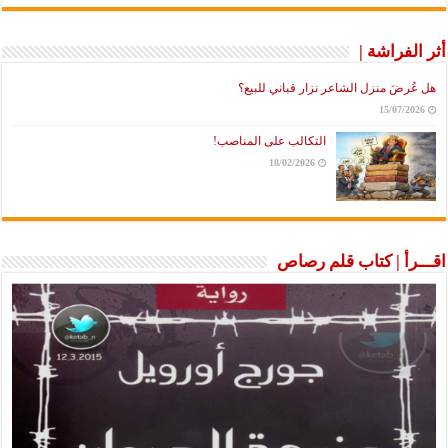
أثر الفراشة |
هل عُرضَ منزل الشاعر نزار قباني للبيع؟
15/07/2026
التكالب على المناصب!
18/02/2026
اقـــرأ | كتاب قلم رصاص