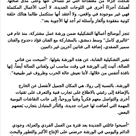
شكلت جزءاً من معتقداتنا التي لم نتساءل عنها وعلى مدى صحتها.
أهملتُ أجزاءً أخرى في اللوحات الجديدة، لا أحب الأعمال المكتملة
فهي غير موجودة في واقعي، ولا أعتقد أنها ستكتمل طالما هنالك حلقة
كونية مفقودة وألغاز وأسئلة لم أجد لها الأجوبة بعد”.
تنجز أبوصالح أعمالها التشكيلية ضمن ورشة عمل مشتركة، منذ عام في
“غاليري كامل” وسط دمشق، بالمشاركة مع الفنان فؤاد دحدوح والفنان
سمير الصفدي، إضافة الى فنانين آخرين غير دائمين.
تشير التشكيلية الشابة، عن هذه الورشة بقولها: “أصبحت من فناني
الصالة، أتيت إلى الورشة في وقت مناسب لي ولفناني الصالة أيضاً، إنها
نافذة أتنفس من خلالها، لأننا نعيش حالة الحرب وظروف غير طبيعية”.
الورشة، بالنسبة إلى رولا، هي المكان الجميل لأنفصل عن الخارج
بالإضافة إلى رغبتي بالاطلاع على تجارب فنية والتعرف على تقنيات
أخرى والتواصل معهم فكرياً وفنياً وروحياً، إلى جانب النقاشات اليومية
المهمة التي أضافت لها خبرات جديدة، والتأثر المتبادل بتجارب بَعضهم
البعض.
“أصبحوا عائلتي الجديدة بعد فترة من العمل الفردي والعزلة، وجودي
الدائم واليومي في الورشة حرضني على الإنتاج الأكبر والتطور والبحث