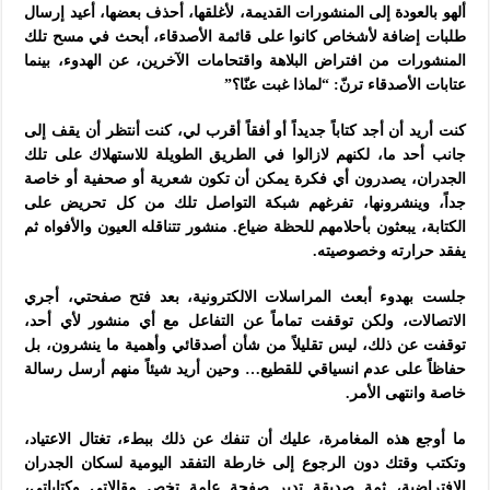
ألهو بالعودة إلى المنشورات القديمة، لأغلقها، أحذف بعضها، أعيد إرسال
طلبات إضافة لأشخاص كانوا على قائمة الأصدقاء، أبحث في مسح تلك
المنشورات من افتراض البلاهة واقتحامات الآخرين، عن الهدوء، بينما
عتابات الأصدقاء ترنّ: “لماذا غبت عنّا؟”
كنت أريد أن أجد كتاباً جديداً أو أفقاً أقرب لي، كنت أنتظر أن يقف إلى
جانب أحد ما، لكنهم لازالوا في الطريق الطويلة للاستهلاك على تلك
الجدران، يصدرون أي فكرة يمكن أن تكون شعرية أو صحفية أو خاصة
جداً، وينشرونها، تفرغهم شبكة التواصل تلك من كل تحريض على
الكتابة، يبعثون بأحلامهم للحظة ضياع. منشور تتناقله العيون والأفواه ثم
يفقد حرارته وخصوصيته.
جلست بهدوء أبعث المراسلات الالكترونية، بعد فتح صفحتي، أجري
الاتصالات، ولكن توقفت تماماً عن التفاعل مع أي منشور لأي أحد،
توقفت عن ذلك، ليس تقليلاً من شأن أصدقائي وأهمية ما ينشرون، بل
حفاظاً على عدم انسياقي للقطيع… وحين أريد شيئاً منهم أرسل رسالة
خاصة وانتهى الأمر.
ما أوجع هذه المغامرة، عليك أن تنفك عن ذلك ببطء، تغتال الاعتياد،
وتكتب وقتك دون الرجوع إلى خارطة التفقد اليومية لسكان الجدران
الافتراضية، ثمة صديقة تدير صفحة عامة تخص مقالاتي وكتاباتي،