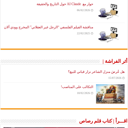
حوار مع AI Claude حول التاريخ والحقيقة
06/02/2026
مناقشة الفيلم الفلسفي “الرجل غير العقلاني” المخرج وودي آلان
22/02/2025
أثر الفراشة |
هل عُرضَ منزل الشاعر نزار قباني للبيع؟
15/07/2026
التكالب على المناصب!
18/02/2026
اقـــرأ | كتاب قلم رصاص