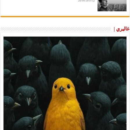
26/08/2019
غاليري |