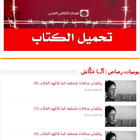
يوميات رصاص | آنَّــا عكَّاش
وللمُدُنِ مَذاقاتٌ مُختلفة كما فَاكِهة الجَنّات (6)
31/03/2020
وللمُدُنِ مَذاقاتٌ مُختلفة كما فَاكِهة الجَنّات (5)
03/11/2019
وللمُدُنِ مَذاقاتٌ مُختلفة كما فَاكِهة الجَنّات (4)