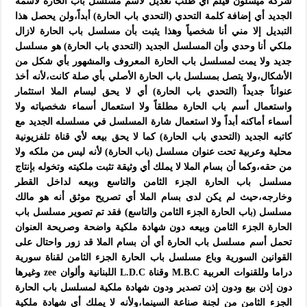
شركة ميسلون فيلم أي طلب تعديل لأسم مسلسل باب الحارة لأسمه
الجديد أي إضافة كلمة التحدي (التحدي باب الحارة) أبداً،ولن يحصل هذا
التبديل إلا مني أنا شخصياً وهذا يثبت بأن مسلسل باب الحارة لازال
ملكي أنا وحدي وأن المسلسل الجديد (التحدي باب الحارة) هو مسلسل
جديد ولا يمت لمسلسل باب الحارة المعروف والمشهور بأي شكل من
الأشكال،ولا يتصل بمسلسل باب الحارة الأصلي بأي صلة كانت،لأنه أخذ
عنواناً جديداً (التحدي باب الحارة) أي لا يحق لبسام الملا استثمار
واستعمال أسم باب الحارة مطلقاً ولا استعمال أسماء شخصياته ولا
أسماء أماكنه أبداً ولا استعمال شارة المسلسل في مسلسله الجديد مع
كاتبه الجديد (التحدي باب الحارة) كما لا يحق بيعه لأي قناة تلفزيونية
محلية وعربية تحت عنوان مسلسل (باب الحارة) لأنه ليس من ملكه ولا
من حقه،وكما أن بسام الملا لا يملك أي وثيقة تثبت ملكيته وتخوله بإنتاج
مسلسل باب الحارة الجزء الثامن والتاسع وبيعه لداخل القطر
وخارجه،حيث لم يكن لدى بسام الملا أي تصريح موثق أنه هو مالك
مسلسل (باب الحارة الجزء الثامن والتاسع) فقد تم تصوير مسلسل باب
الحارة الجزء الثامن وبيعه دون شهادة ملكية واضحة وصريحة العنوان
تحمل أسم مسلسل باب الحارة أي أن بسام الملا قد زور واحتال على
القوانين السورية وباع مسلسل باب الحارة الجزء الثامن لقناة سورية
دراما وللقنوات العربية M.B.C وقناة L.D.C اللبنانية وألوان zee وغيرها
دون إذن بيع ودون إذن تصدير ودون شهادة ملكية لمسلسل باب الحارة
الجزء الثامن من لجنة صناعة السينما،ولأنه لا يملك أي شهادة ملكية