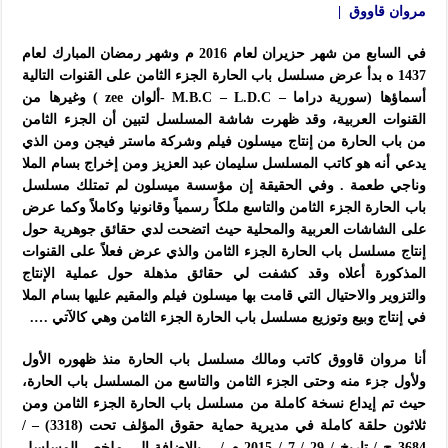
مروان قاووق |
في السابع من شهر حزيران لعام 2016 م وشهر رمضان المبارك لعام
1437 ه بدأ عرض مسلسل باب الحارة الجزء الثامن على القنوات التالية
أسماؤها (سورية دراما – M.B.C – L.D.C -ألوان zee ) وغيرها من
القنوات العربية، وقد ظهرت شاشة المسلسل لتبين أن الجزء الثامن
من باب الحارة من إنتاج ميسلون فيلم وشركة ماستر فيجن ومن الذي
يدعي أنه هو كاتب المسلسل سليمان عبد العزيز ومن إخراج بسام الملا
وناجي طعمة . وفي الحقيقة إن مؤسسة ميسلون لم تمتلك مسلسل
باب الحارة الجزء الثامن والتاسع ملكاً رسمياً وقانونيا وكاملاً وكما عرض
على الشاشات العربية والمحلية حيث اتضحت لدي حقائق جوهرية حول
إنتاج مسلسل باب الحارة الجزء الثامن والذي عرض فعلاً على القنوات
المذكورة أعلاه وقد كشفت لي حقائق مذهلة حول عملية الإنتاج
والتزوير والاحتيال التي قامت بها ميسلون فيلم والمقيم عليها بسام الملا
في إنتاج وبيع وتوزيع مسلسل باب الحارة الجزء الثامن وهي كالآتي ….
أنا مروان قاووق كاتب ومالك مسلسل باب الحارة منذ ظهوره الأول
ولأول جزء منه وحتى الجزء الثامن والتاسع من المسلسل باب الحارة،
حيث تم إيداع نسخة كاملة من مسلسل باب الحارة الجزء الثامن ومن
ثلاثون حلقة كاملة في مديرية حماية حقوق المؤلف تحت (3318) – /
3684 ج / تاريخ / 29 / 7 / 2015 م / – بالإضافة إلى ملخص المسلسل