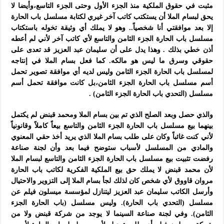
مثبت في حقوق الملكية منذ الجزء الأول وحتى الجزء التاسع،وأيضا لا
يحق لبسام الملا أن يستكتب كاتب آخر غيري لكتابة مسلسل باب الحارة
إلا بعد موافقتي أنا شخصياً.. وهو لا يملك أي وثيقة تخوله باستكتاب
مسلسل باب الحارة الجزء الثامن والتاسع لأي كاتب آخر لأني لم أعطه
أذن خطي بذلك . وهذا يدل على أن سليمان عبد العزيز قد تعدى على
حقوقي وسرق ما ليس هو مالكه. كما فعل بسام الملا في إنتاجه
لمسلسل باب الحارة الجزء الثامن وليس لديه أي موافقة تصوير تحمل
أسم مسلسل باب الحارة الجزء الثامن،بل كانت موافقة تحمل أسم
مسلسل (التحدي باب الحارة الجزء الثامن) .
والذي حصل وبعد الصلح الذي تم بين بسام الملا ومحمد قبنض لم يكتمل
بينهما بيع مسلسل باب الحارة الجزء الثامن والتاسع بيعاً كاملاً وقانونياً
لأني كنت غائباً وكان على طلب بسام الملا الذي يريد أخذ حقي المعنوي
والمادي من المسلسل لأسباب ستوضح فيما بعد وأن لجنة صناعة
رفضت تثبيت بيع مسلسل باب الحارة الجزء الثامن والتاسع لبسام الملا
لأن محمد قبنض لا يملك حق بيع الملكية الفكرية لكاتب باب الحارة
مروان قاووق لأي شخص كان لذلك لجأ بسام الملا إلى التزوير والاحتيال
وأرسل الكاتب سليمان عبد العزيز ليتنازل لمؤسسة ميسلون فيلم عن
مسلسل (التحدي باب الحارة). وليس مسلسل (باب الحارة الجزء
الثامن). وفي لجنة صناعة السينما لا يوجد من شركة قبنض ولا من