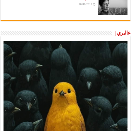
26/08/2019
غاليري |