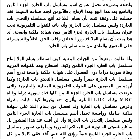
واضحة وصريحة تحمل عنوان اسم مسلسل باب الحارة الجزء الثامن
والتاسع يعد هذا البيع وهذا الإنتاج باطلاً،ومن لجنة صناعة السينما فقد
حصلت على وثيقة تثبت بأن بسام الملا قد أنتج مسلسله (التحدي باب
الحارة) وليس مسلسل (باب الحارة) وأنه باعه للقنوات التلفزيونية تحت
عنوان مسلسل باب الحارة الجزء الثامن دون شهادة ملكية واضحة، أي
هذا يثبت بأن بسام الملا قد زور الحقائق وقلب الحق باطلاً وقام بسرقة
حقي المعنوي والمادي من مسلسلي باب الحارة ….
وأنا طلبت توضيحاً من الجهات المعنية كيف استطاع بسام الملا إنتاج
مسلسل باب الحارة الجزء الثامن وكيف استطاع بيعه للقنوات العربية
وقناة سورية دراما دون الحصول على شهادة ملكية واضحة تدرج أسم
مسلسل باب الحارة حصراً وليس مسلسل (التحدي باب الحارة) وكما
أريده من المقيمين على القنوات التلفزيونية المحلية والخارجية والتي
عرضت مسلسل باب الحارة الجزء الثامن كلها قناة سورية دراما وقناة
M.B.C وقناة L.D.C اللبنانية وألوان zee وغيرها كيف قبلت بشراء
وعرض مسلسل باب الحارة ولم تحصل من بسام الملا على شهادة
ملكية شاملة وواضحة تحمل أسم مسلسل باب الحارة الجزء الثامن
وليس مسلسل (التحدي باب الحارة) وأنا لن أقف عند هذا المنشور بل
سأتابع قضيتي القانونية في المحاكم السورية وسأوقف تصوير مسلسل
باب الحارة الجزء التاسع حتماً وبإذن الله حتى آخذ حقي كاملا من كل