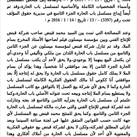
وأسماء الشخصيات الكاملة والأساسية لمسلسل باب الحارة،وقد تم
أيضاً إيداع مسلسل باب الحارة الجزء التاسع في مديرية حقوق المؤلف
تحت رقم (3397) – / 13 / تاريخ / 14 / 1 / 2016 م /
وعند المصالحة التي تمت بين السيد محمد قبنض صاحب شركة قبنض
للإنتاج الفني وبين مؤسسة ميسلون فيلم لصاحبها الأستاذ المخرج بسام
الملا، وقد تم تنازل شركة قبنض لمؤسسة ميسلون عن الجزء الثامن
والتاسع من مسلسل باب الحارة اللذان من ملكي وتأليفي أنا وحدي،أي
لن يكتمل البيع بينهما إلا بوجودي،ولا يحق لأحد أن يكتب مسلسل باب
الحارة الجزء الثامن إلا بعد موافقتي أنا شخصياً، وهذا يؤكد أن بسام
الملا لا يملك كامل حقوق مسلسل باب الحارة ولا يحق له إنتاجه إلّا بعد
موافقتي أنا ككوني أنا مالك الحقوق الفكرية الكاملة لمسلسل باب
الحارة وكما لا يحق لأي شركة بيع العمل إلا بالتوافق مع كاتب المسلسل
ولا يستطيع بسام الملا إنتاجه وبيعه تحت عنوانه الأصلي باب الحارة،وكما
علمتم أن مسلسل باب الحارة بجزأيه الثامن والتاسع قد بعته وتنازلت
عنه لشركة قبنض للإنتاج الفني والتي صارت مالكة لمسلسل باب الحارة
الجزء الثامن والتاسع. وكما يحق للمنتج محمد قبنض بيع المسلسل لأي
جهة كانت حسب القوانين المتفق عليها في لجنة صناعة السينما وبعد
تنازلي المطلق لشركته،ولكن لا يحق لشركة قبنض بيع حقوقي الفكرية
والمعنوية لأي أحد لأن مسلسل باب الحارة من أملاك أفكاري وهذا