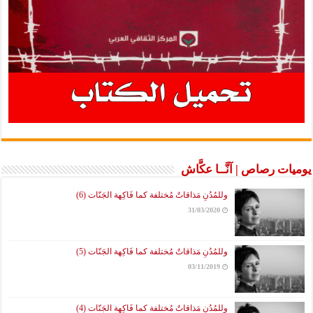
يوميات رصاص | آنَّــا عكَّاش
وللمُدُنِ مَذاقاتٌ مُختلفة كما فَاكِهة الجَنّات (6)
31/03/2020
وللمُدُنِ مَذاقاتٌ مُختلفة كما فَاكِهة الجَنّات (5)
03/11/2019
وللمُدُنِ مَذاقاتٌ مُختلفة كما فَاكِهة الجَنّات (4)