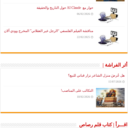
حوار مع AI Claude حول التاريخ والحقيقة
06/02/2026
مناقشة الفيلم الفلسفي “الرجل غير العقلاني” المخرج وودي آلان
22/02/2025
أثر الفراشة |
هل عُرضَ منزل الشاعر نزار قباني للبيع؟
15/07/2026
التكالب على المناصب!
18/02/2026
اقـــرأ | كتاب قلم رصاص