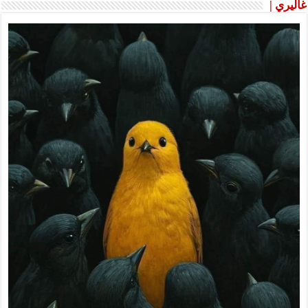
غاليري |