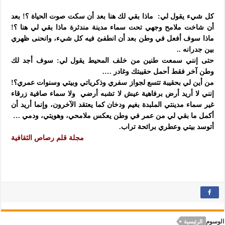
.
كل شيء يقول لي: ماذا بقي لك هنا بعد أن سكت صوت الحياة ؟! بعد
أن شاخت ملامح وجهي تحت سماء مدينة مندثرة ماذا بقي لي هنا ؟!
ماذا سوف أفعل في وطن بعد أن انطفئ فيه كل شيء، وانحنى ظهري
بين جدرانه ..
حتى إنني سمعت طنين من خلف المحيط يقول لي: سوف أجد لك
وطن آخر فقط أحمل حقيبتك وغادر ….
من أين لي بحقيبة تتسع لجواز سفري وذكرياتي وبيتي وسنوات عمري؟!
إنني لا أريد أرض برفاهية عيش لا تشبه أرضي ولا سماء صافية زرقاء
غير سماء مدينتي الملبدة بغيم ودخان كما يعتقد الآخرون، وإنما أريد أن
أكمل ما بقي لي من عمر في وطن يعكس ملامحي، وهويتي، ودمي …
أتوسد بيتي وعطري برائحة تراب.
مجلة قلم رصاص الثقافية
الوسوم
الرئيسية