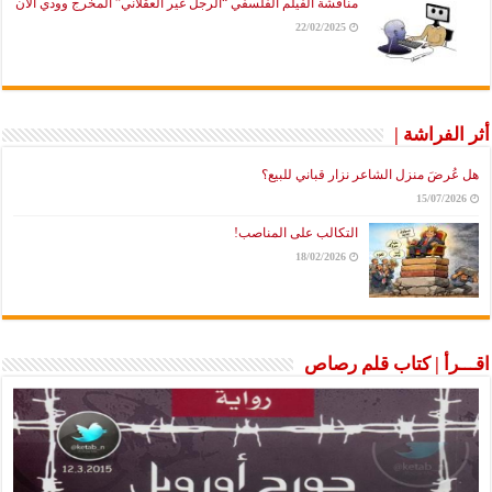
مناقشة الفيلم الفلسفي “الرجل غير العقلاني” المخرج وودي آلان
22/02/2025
أثر الفراشة |
هل عُرضَ منزل الشاعر نزار قباني للبيع؟
15/07/2026
التكالب على المناصب!
18/02/2026
اقـــرأ | كتاب قلم رصاص