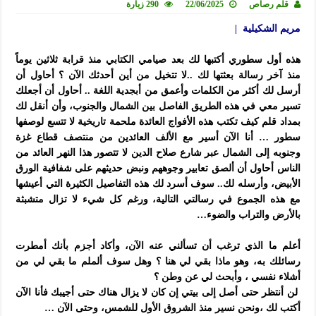
قلم رصاص
22/06/2025
290 زيارة
مريم الشكيلية |
.
هذه أول سطوري أكتبها لك بعد صيامي الكتابي منذ قرابة ثلاثين يوماً
منذ آخر رسالة بعثتها لك ..لا تتخيل من أين أحدثك الآن ؟ أحاول أن
أرسل لك أكثر من الكلمات وأعمق من أبجدية اللغة .. أحاول أن أجعلك
تسير معي في هذه الطريق الفاصل بين الشمال والجنوب، وأن أنقل لك
بمداد قلم كيف تكتب هذه الأفواج العائدة ملحمة تاريخية لا تتسع لوصفها
سطور … أنا الآن أسير مع الألف العائدين من منتصف قطاع غزة
وجنوبه إلى الشمال عبر شارع صلاح الدين لا تتصور هذا النهر العائد من
الناس أحاول أن ألصق تعابير وجوههم ونبض حديثهم على شفافية الورق
الأبيض، وأرسله لك.. سوف أسرد لك هذه التفاصيل الكثيرة التي أعيشها
مع هذه الجموع في رسالتي التالية، ورغم كل شيء لا تزال متشبثة
بالأرض والتراب والضوء…
.
أعلم ما الذي ترغب أن تسألني عنه الآن، وأكاد أجزم بأنك أمطرت
رسائلك به، وهو ماذا بقي لي هنا ؟ وهل سوف ألملم ما بقي لي من
أشلاء نفسي ، وأبحث لي عن وطن ؟
لن أنتظر حتى أصل إلى بيتي إن كان لا يزال هناك حتى أجيبك فأنا الآن
أكتب لك ،ونحن نسير منذ الشروق الأول للشمس، وحتى الآن …