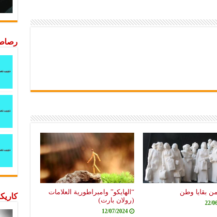
رصاصة
من بقايا وطن
“الهايكو” وامبراطورية العلامات
كاريكا
(رولان بارت)
22/0
12/07/2024