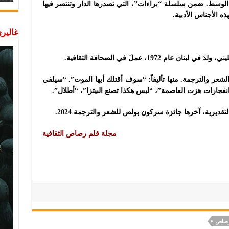
96 صفحة من القطع الوسط. ضمن سلسلة “براءات”، التي تصدرها الدار وتنتصر فيها
ه الأجناس الأدبية.
غاليري
1972، عملَ في الصحافة الثقافية.
الشعر والترجمة. منها تأليفاً: “سوف أقتلك أيها الموت”. “سيلفي
نفجارات هزت العاصمة”، “ليس هكذا تصنع البيتزا”، “أطلال”.
يرية، آخرها جائزة سركون بولص للشعر والترجمة 2024.
مجلة قلم رصاص الثقافية
رصاص