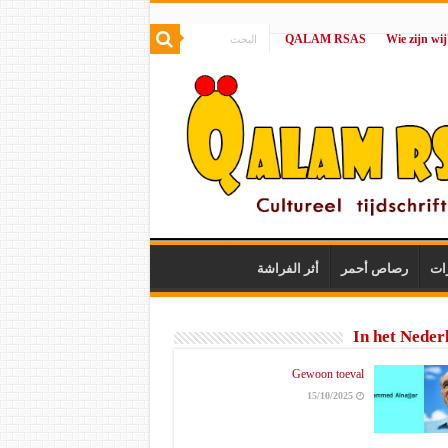
QALAM RSAS
|
ات
رصاص أحمر
أثر الفراشة
In het Neder
Gewoon toeval
15/10/2025