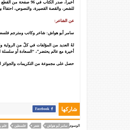
أخيراً، صدر الكتاب في 
للشعر، والقصة القصيرة، والنصوص، احتفاءً بهذ
عن الشاعر:
سامر أبو هواش: شاعر وكاتب ومترجم فلسطيني، ولدَ في لبنان عام 
لهُ العديد من المؤلفات في كلّ من الرواية و
أخيرة مع عالم يحتضر”، “السعادة أو سلسلة ا
حصل على مجموعة من التكريمات والجوائز التقد
Facebook
شاركها
الوسوم
سامر أبو هواش
شعر
فلسطين
قلم 