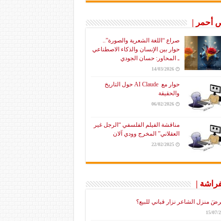
أحمر |
صراع “اللغة الشعرية والصورة”..
حوار بين الإنسان والذكاء الاصطناعي
ـ المحاور: حسان الجودي
14/03/2026
حوار مع AI Claude حول التاريخ
والحقيقة
06/02/2026
مناقشة الفيلم الفلسفي “الرجل غير
العقلاني” المخرج وودي آلان
22/02/2025
فراشة |
رضَ منزل الشاعر نزار قباني للبيع؟
15/07/