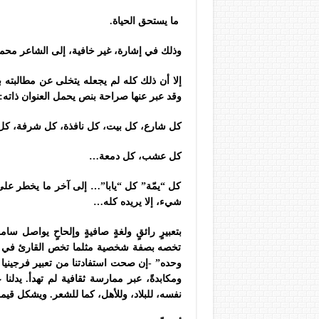
ما يستحق الحياة.
وذلك في إشارة، غير خافية، إلى الشاعر محم
إلا أن ذلك كله لم يجعله يتخلى عن مطالبته بأن
وقد عبر عنها صراحة بنص يحمل العنوان ذاته:
كل شارع، كل بيت، كل نافذة، كل شرفة، ك
كل عشب، كل دمعة…
كل “يمّة” كل “يابا”… إلى آخر ما يخطر على 
شيء، إلا يريده كله…
بتعبيرٍ رائقٍ ولغةٍ صافيةٍ وإلحاحٍ يواصل س
تخصه بصفة شخصية مثلما تخص القارئ في آن 
وحده” -إن صحت استفادتنا من تعبير فرجينيا 
ومكابدةً، عبر ممارسة ثقافية لم تهدأ. يدلنا
نفسه، للبلاد، وللأهل، كما للشعر. ويشكل قي