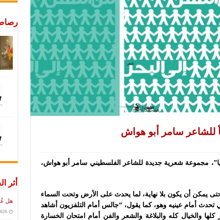
رصاص 
اً للشاعر سامر أبو هواش
يا”، مجموعة شعرية جديدة للشاعر الفلسطيني سامر أبو هواش،
أثر ال
حتى يمكن أن يكون بلا نهاية، لما يحدث على الأرض وتحت السماء
هل عُ
تي تحدث أمام عينيه وهو، كما يقول، “جالس أمام التلفزيون أشاهد
2026
 كلها والخيال كله والبلاغة والشعر والفن أمام امتحان الخسارة