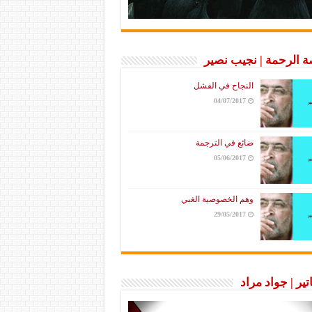
 الرحمة | نجيب نصير
النجاح في الفشل
04/07/2017
ضائع في الترجمة
05/06/2017
وهم الخصوصية الغبي
29/05/2017
تير | جواد مراد