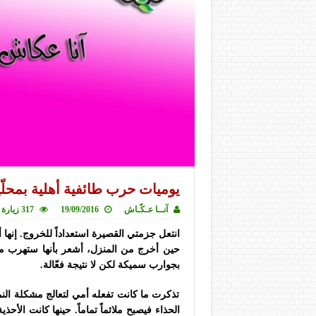
يوميات حرب طائفية أهلية بمحلّية (
آنــا عـكّـاش
19/09/2016
317 زيارة
انتعل جزمتي القصيرة استعداداً للخروج. إنه
حين أخرج من المنزل، أشعر بأنها ستهرب من
بجوارب سميكة لكن لا نتيجة فعّالة.
تذكرت ما كانت تفعله أمي لتعالج مشكلة ال
الحذاء فيصبح ملائماً تماماً. حينها كانت ال