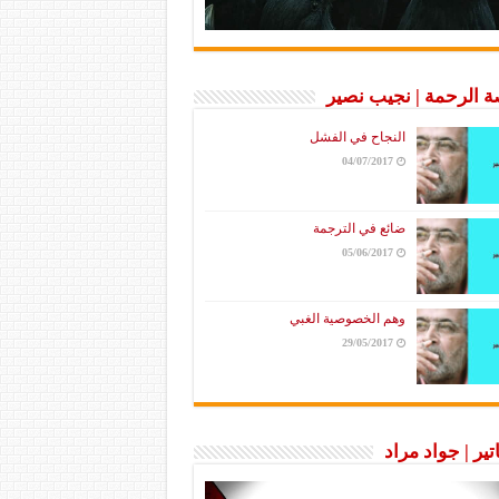
 الرحمة | نجيب نصير
النجاح في الفشل
04/07/2017
ضائع في الترجمة
05/06/2017
وهم الخصوصية الغبي
29/05/2017
تير | جواد مراد