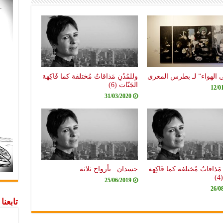
 الهواء” لـ بطرس المعري
وللمُدُنِ مَذاقاتٌ مُختلفة كما فَاكِهة
الجَنّات (6)
12/0
31/03/2020
 مَذاقاتٌ مُختلفة كما فَاكِهة
جسدان.. بأرواح ثلاثة
)
25/06/2019
26/0
تابعن