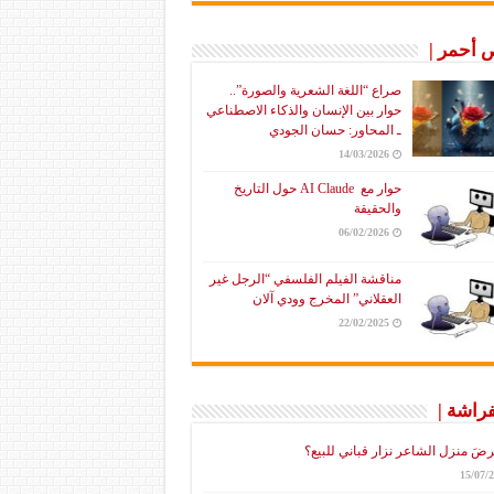
أحمر |
صراع “اللغة الشعرية والصورة”..
حوار بين الإنسان والذكاء الاصطناعي
ـ المحاور: حسان الجودي
14/03/2026
حوار مع AI Claude حول التاريخ
والحقيقة
06/02/2026
مناقشة الفيلم الفلسفي “الرجل غير
العقلاني” المخرج وودي آلان
22/02/2025
فراشة |
رضَ منزل الشاعر نزار قباني للبيع؟
15/07/