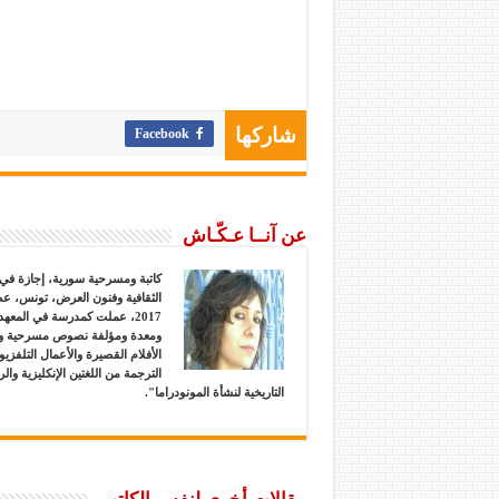
Facebook
شاركها
عن آنــا عـكّـاش
كاتبة ومسرحية سورية، إجازة في 
الثقافية وفنون العرض، تونس، عض
2017، عملت كمدرسة في المع
ومعدة ومؤلفة نصوص مسرحية وك
الأفلام القصيرة والأعمال التلفز
الترجمة من اللغتين الإنكليزية وا
التاريخية لنشأة المونودراما".