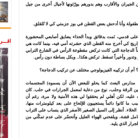
ن الجيران والأقارب وهم بدورهم يورّثونها لأجيال أخرى من جيل
فولة وأنا أدحش بعض القطن في بوز جزمتي كي لا تُلقلق.
لى قدمي، نَمت بدقائق وبدأ الحذاء يضايق أصابعي المحشورة
اقـــ
اريج كي أخرج منه القطن الذي حشرته أمي فيه، بينما كانت هي
 أيضاً الدجاجة التي كانت تركض مقطوعة الرأس في الشارع الترابي
ور وتدور وأخيراً تسقط. تركض هكذا.. وبكل بساطة دون رأس.
 أم أن تركيبه الفيزيولوجي مختلف عن تركيب الدجاجة؟
يل مدارس البعث كما يحلو للبعض الآن أن يسموه) المجسمات
بين الرقة وحلب، نوع من دعاية لمعمل الجرارات في حلب. كان
 عليه، لكن أهلي لم يحققوا لي هذه الأمنية ولا مرة، رغم أن
 ما كانوا دائماً يستجيبون للإلحاح على بعد كيلومترات منها،
لخلاء. أنظر إلى السيل الصغير الأصفر الذي ينساب على التراب
حامل قشة، ويلفحني الهواء العليل وأتحسّر على عدم تمكّني من
جرار الذي يليه.