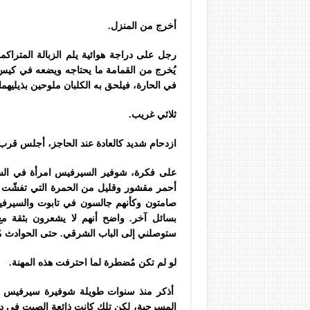
أخرج من المنزل.
رجل على دراجة هوائية يلم الزبالة المتراكم
يُخرج من القمامة ما يحتاجه ويضعه في كيس 
في الحارة، فيلحق به الكلبان ملوحين بذيليهما
ثلاثي غريب.
ازدحام شديد كالعادة عند الحاجز، أجلس قرب
على فكرة، شوفير السيرفيس امرأة في الستي
أحمر مقشور وقليل من الحمرة التي تفشّت على
صامتون وكأنهم جالسون في تابوت والسيرفيس 
بسائل آخر. واضح أنهم لا يشعرون بثقة مع 
ستوصلني إلى الباب الشرقي. حتى الحوادث مُست
لو لم تكن مُضطرة لما احترفت هذه المهنة.
أذكر منذ سنوات طويلة شوفيرة سيرفيس أخر
المسرحية، لكن تلك كانت ذائعة الصيت في دم