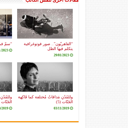
مقالات أخرى لنفس الكاتب
“القاهريّون”.. صور فوتوغرافية
“سمّ في
يتكلم فيها الظل
1/2023
29/01/2023
وللمُدُنِ مَذاقاتٌ مُختلفة كما فَاكِهة
وللمُدُنِ
الجَنّات (5)
الجَنّات (4
8/2019
03/11/2019