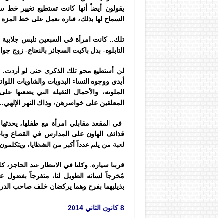
يقولون أيضاً أنها كانت تستطيع تغيير خط
السماح لها بذلك، فتارة تعمل على خط المز
تلك.. كانت امرأة في السبعين تلبس جلابي
التابلوه- بدل باكيت السجائر بالنعناع- زوج جوا
لن أستطيع محو تلك الذكرى حتى لو أردت. إ
أيدي ووجوه النساء البدويات والشاويات ال
الملونة، والأحمال الثقيلة التي يضعنها ع
المعلقين على خواصرهن، وذاك النهر الإلهي.. 
في المقعد مقابلي امرأة مع طفلها، يحدثها
قذائف الهاون على المدارس في القصاع وباب
لعبة من يلم عدداً أكبر من الشظايا، ويتكلم
قربنا سيارة، وكلنا في الانتظار عند الحاجز
مُخرجاً لسانه الطويل لنا، متفرجاً بفضول عل
بذيليهما بفرح وهما يركضان خلف صاحب الدراج
8 كانون الثاني 2014