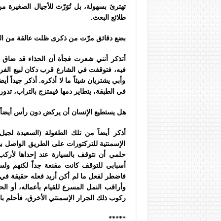
تهترئ بسهولة، بل تُوَرّث للأجيال الصغيرة م
طلائع البعث.
بضع دقائق مرّت من ذكرى ظلت عالقة من الط
أتذكر أنني شعرت فجأة أن الحذاء قد ضاق ع
فيه، فتوقفت في الشارع قرب دكان لبيع الفر
وأبي يشتريان شيئاً ما لا أذكره. أذكر جيداً
في الطبقة، يتطاير دمها فيمتزج بالتراب، تد
هل يستطيع الإنسان أن يركض دون رأس أيضاً؟
أذكر أيضاً من تلك الطفولة (السعيدة لج
الإسمنتية للتركتورات على الطريق الواصل 
حلمي أن نتوقف بالسيارة عند إحداها لأركب
أسبابي للتوقف كانت مقنعة جداً لكنهم ولسبب
فاضطر لفعل ما لم أكن أريد فعله حقيقة في ا
وأراقب النمل المسرع للقيام بأعماله، أو ال
ركوب ذلك الجرار الإسمنتي الأخرق، فأحلم بال
*****