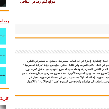
موقع قلم رصاص الثقافي
رصاصة
اللغة الإنكليزية، إجازة في الدراسات المسرحية، دمشق، ماجستير في العلوم
و في اتحاد الكتاب العرب، وفي نقابة الفنانين، مؤسس فرقة "مراية المسرحية"
هد العالي للفنون المسرحية، وعملت في المسرح القومي في دمشق كدراماتورج
مخرج مساعد، وفي السنوات الأخيرة بصفة مخرج مسرحي. سيناريست لعدد من
يونية السورية، إضافة لعملها كمستشار درامي في عدة أفلام سورية. تعمل في
لروسية، إضافة إلى دراسات وأبحاث في المسرح أهمها "تاريخ الأزياء" و"الأصول
كاريكا