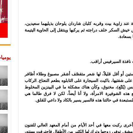
ة عند زاوية بيت وقربه كلبان شاردان يلوحان بذيليهما سعيدين،
خيش السكر خلف دراجته ثم يركبها وينتقل إلى الحاوية اليتيمة
 بسعادة.
يوميات
 نافذة السيرفيس أراقب.
ن أو أقل قليلاً، لها شعر متقصّف أشقر مصبوغ وطلاء أظافر
 شفتيها، باكيت السيجارة على التابلوه بطعم النعناع. الركاب
(يُنَتّع)، مخنوق، وكأن هناك مشكلة ما في البينزين المخلوط
هذه الشوفيرة الامرأة، ولا أنا أيضاً، لكن لا فرق طالما هي
بعدة في حالتنا هذه فالسير يسير بالكاد ولا داعي للقلق.
ى ركبت معها في أحد الأيام من أمام المعهد العالي للفنون
شق. توفي زوجها وترك لها الكثير من الأطفال فاحترفت مهنته،