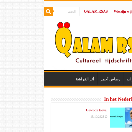
QALAM RSAS
|
ات
رصاص أحمر
أثر الفراشة
In het Neder
Gewoon toeval
15/10/2025