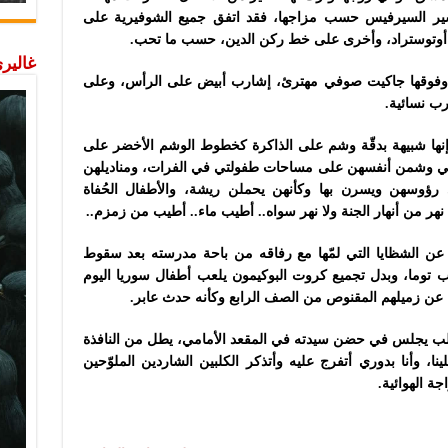
 سير السيرفيس حسب مزاجها، فقد اتفق جميع الشوفيرية على
ة أوتوستراد، وأخرى على خط ركن الدين، حسب ما تحب.
غاليري
ة وفوقها جاكيت صوفي مهترئ، إشارب أبيض على الرأس، وعلى
رب نسائية.
نها شبيهة بدقّة وشم على الذاكرة كخطوط الوشم الأخضر على
لواتي وشمن أنفسهن على مساحات طفولتي في الفرات، ومناديلهن
لى رؤوسهن ويسرن بها وكأنهن يحملن ريشة، والأطفال الحُفاة
نهر من أنهار الجنة ولا نهر سواه.. أطيب ماء.. أطيب من زمزم..
 عن الشظايا التي لمّها مع رفاقه من باحة مدرسته بعد سقوط
 توما، وبدل تجميع كروت البوكيمون يلعب أطفال سوريا اليوم
ون عن زميلهم المقنوص من الصف الرابع وكأنه حدث عابر.
، كلب يجلس في حضن سيدته في المقعد الأمامي، يطل من النافذة
ينا، وأنا بدوري أتفرج عليه وأتذكر الكلبين الشاردين الملوّحين
ة الهوائية.