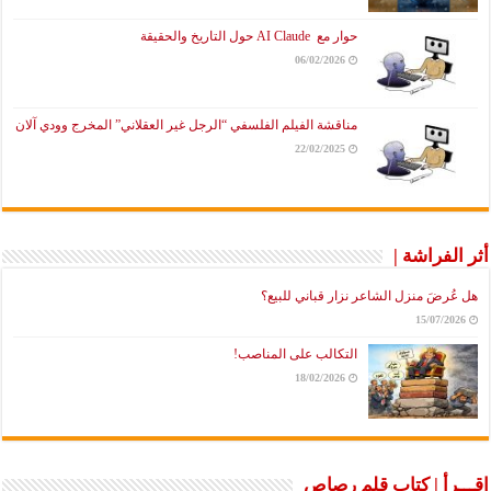
حوار مع AI Claude حول التاريخ والحقيقة
06/02/2026
مناقشة الفيلم الفلسفي “الرجل غير العقلاني” المخرج وودي آلان
22/02/2025
أثر الفراشة |
هل عُرضَ منزل الشاعر نزار قباني للبيع؟
15/07/2026
التكالب على المناصب!
18/02/2026
اقـــرأ | كتاب قلم رصاص