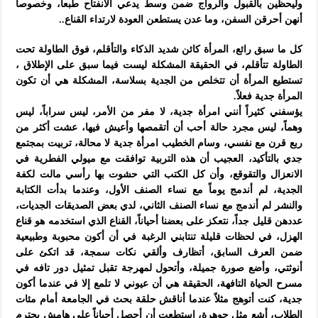
وليحظين بالقبول والرواج ضمن وسط يدعي الانفتاح طبعاً، وخصوصاً
أنهن أحرقن السفن، وما عدن يستطعن العودة لارتداء القناع..
كل ما سبق رائع، المرأة كائن شديد الذكاء والتأقلم، فوق الطاولة تحت
الطاولة تتأقلم، في الحقيقة المشكلة ليست فيما سبق على الإطلاق ،
تستطيع المرأة أن تتخلص من الجدية بسلاسة، المشكلة هي أن تكون
المرأة جدية فعلاً.
يؤسفني كثيراً أنني امرأة جدية، لا مفر من الأمر، ليس سراباً، ليس
وهماً، ليس مجرد حالة أحب أن أتقمصها وأعيش فيها، عشت أكثر من
ربع قرن مع نفسي، وسام الخطيب امرأة جدية لا محالة، تربيت بمجتمع
جدي بالتأكيد، العجيب أن هذه التربية توافقت مع ميولي الفطرية في
الانعزال والتقوقع، وأن كل الكتب التي حشوت بها رأسي مالت لكفة
الجدية، لم أندمج يوماً مع نساء الصنف الأول، وعندما بدأت الكتابة
والنشر لم أندمج مع نساء الصنف الثاني، لدي بعض الصديقات الجديات،
عددهن قليل جداً، نتعكز على بعضنا أحياناً، القناع الذي استخدمه هو قناع
الهزل، في لحظات قليلة تنتابني الرغبة في أن أكون محبوبة وطبيعية
ضمن العرف السابق، أتظارف وألقي نكات سمجة، قد اتكئ على
أنوثتي، وأضع صورة جميلة، وأتحول لمهرجة تقبل تمثيل دور تافه في
مسرح الحياة التافهة، الحقيقة هي أن عيوني لا تلمع إلا في عندما أكون
جدية، كنت أتوهج مثلاً عندما أناقش حلقة بحث في الجامعة أمام مئات
الطلاب، أشع مثل جوهرة، استطعت أن أحصل أحياناً على هامش يحترم