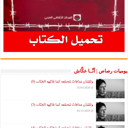
يوميات رصاص | آنَّــا عكَّاش
وللمُدُنِ مَذاقاتٌ مُختلفة كما فَاكِهة الجَنّات (6)
31/03/2020
وللمُدُنِ مَذاقاتٌ مُختلفة كما فَاكِهة الجَنّات (5)
03/11/2019
وللمُدُنِ مَذاقاتٌ مُختلفة كما فَاكِهة الجَنّات (4)