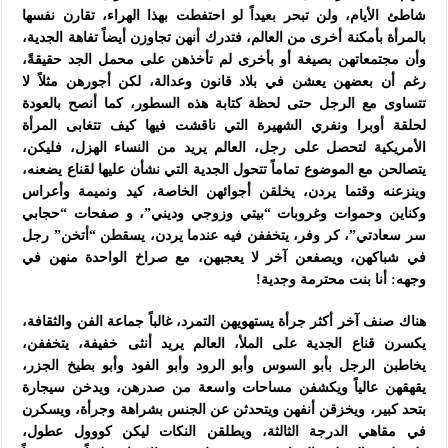
شاطئ الأيام، ولن تبحر بعيداً لو احتفطت بهذا الهراء، تقارن نفسها
بالمرأة بأمكنة أخرى من العالم، فتدرك أنهن تجاوزن أيضاً تفاهة الجدية،
وأن مجتمعاتهن بصيغة أو بأخرى لم تأخذهن على محمل الجد حقيقةً،
رغم أن بعضهن يعشن في بلاد قانون وعدالة، لكن أجورهن مثلاً لا
تتساوى مع الرجل حتى لحظة كتابة هذه السطور، كما أنصح بالعودة
لحلقة أوبرا ونفري الشهيرة التي ناقشت فيها كيف تتغابى المرأة
الأمريكية لتحصل على رجل، العالم يريد من النساء الهزل، فليكن،
يتصالحن مع الموضوع تماماً تتحول الجدية التي نشأن عليها لقناع يضعنه،
وينزعنه وقتما يردن، يخلقن أجوائهن الخاصة، كيد ونميمة وأعراس
وكناين وحموات وغروبات “بيتي وزوجي وديني”، و صفحات “حجابي
سر سعادتي”، كر وفر، يتخففن فيه عندما يردن، يسقطن “أتخن” رجل
في شباكهن، ويصفعن آخر لا يعجبهن، مع صراخ الواحدة منهن في
وجهه: أنا بنت محترمة وجدية!
هناك صنف آخر أكثر جرأة يستهويهن التمرد، غالباً جماعة الفن والثقافة،
يكسرن قناع الجدية على الملأ، العالم يريد أنثى خفيفة، يتخففن،
يخاطبن الرجل بأبو السوس وأبو الرود وأبو الفود وأبو بطيخ الجزر،
يقهقهن عالياً ويكشفن مساحات واسعة من صدرهن، ويدخن سيجارة
بتحد كبير، ويخزقن أنفهن ويتحدثن عن الجنس بشراهة وجرأة، ويسكرن
في مقاهي الدرجة الثالثة، ويطلقن النكات ليكن كووول عطول،