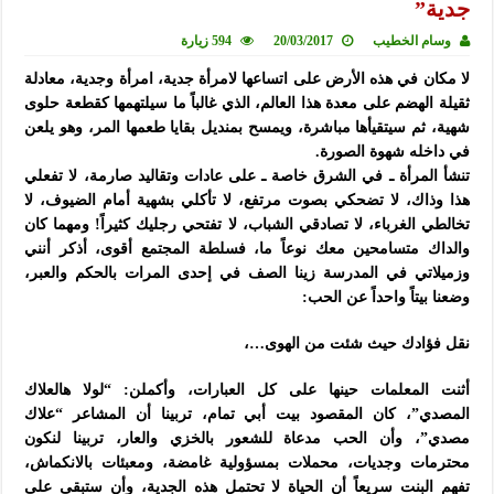
جدية”
وسام الخطيب
20/03/2017
594 زيارة
لا مكان في هذه الأرض على اتساعها لامرأة جدية، امرأة وجدية، معادلة
ثقيلة الهضم على معدة هذا العالم، الذي غالباً ما سيلتهمها كقطعة حلوى
شهية، ثم سيتقيأها مباشرة، ويمسح بمنديل بقايا طعمها المر، وهو يلعن
في داخله شهوة الصورة.
تنشأ المرأة ـ في الشرق خاصة ـ على عادات وتقاليد صارمة، لا تفعلي
هذا وذاك، لا تضحكي بصوت مرتفع، لا تأكلي بشهية أمام الضيوف، لا
تخالطي الغرباء، لا تصادقي الشباب، لا تفتحي رجليك كثيراً! ومهما كان
والداك متسامحين معك نوعاً ما، فسلطة المجتمع أقوى، أذكر أنني
وزميلاتي في المدرسة زينا الصف في إحدى المرات بالحكم والعبر،
وضعنا بيتاً واحداً عن الحب:
نقل فؤادك حيث شئت من الهوى…،
أثنت المعلمات حينها على كل العبارات، وأكملن: “لولا هالعلاك
المصدي”، كان المقصود بيت أبي تمام، تربينا أن المشاعر “علاك
مصدي”، وأن الحب مدعاة للشعور بالخزي والعار، تربينا لنكون
محترمات وجديات، محملات بمسؤولية غامضة، ومعبئات بالانكماش،
تفهم البنت سريعاً أن الحياة لا تحتمل هذه الجدية، وأن ستبقى على