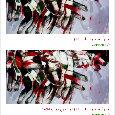
وجهاً لوجه مع حلب (12)
20/02/2017
وجهاُ لوجه مع حلب (11) “ما لجرحٍ بميتٍ إيلام”