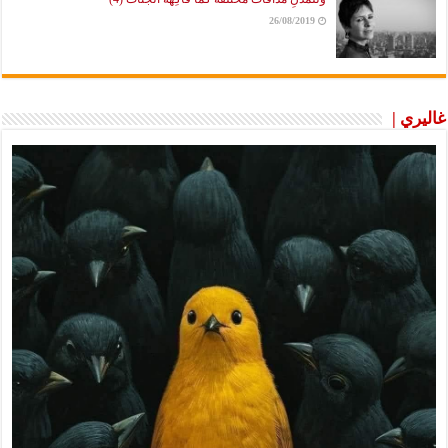
26/08/2019
غاليري |