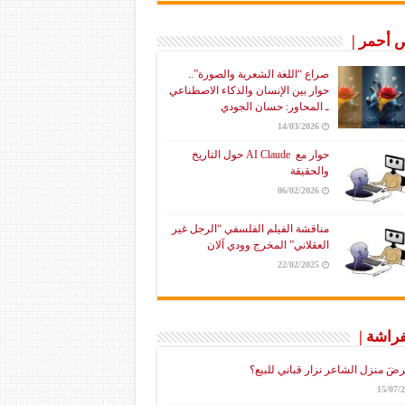
أحمر |
صراع “اللغة الشعرية والصورة”..
حوار بين الإنسان والذكاء الاصطناعي
ـ المحاور: حسان الجودي
14/03/2026
حوار مع AI Claude حول التاريخ
والحقيقة
06/02/2026
مناقشة الفيلم الفلسفي “الرجل غير
العقلاني” المخرج وودي آلان
22/02/2025
فراشة |
رضَ منزل الشاعر نزار قباني للبيع؟
15/07/