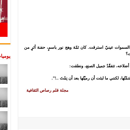
لسموات عينيّ استرقت. كان ثمّة وهج نور باسمٍ، حفنة أثرٍ من
ت؟
يوميات
لاعه، تتفقّدُ جميل الصنع، ونطقت:
ها، لكنني ما لبثت أن رميْتُها بعد أن نِمْتَ
..!”.
مجلة قلم رصاص الثقافية