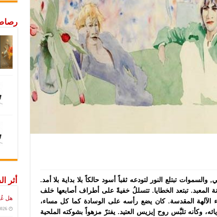
رصاص 
أثر ال
والسموات تبتلع النور لتودعه ثقباً أسود حالكاً بلا بداية بلا أمد.
المعبد. تبتعد الخطايا. تتسللُ خفيةً على أطراف أصابعها خلف
هل عُ
اء الآلهة المقدسة. كان يضع رأسه على الوسادة كما كل مساء،
2026
ه، وكأنه تلبَّس روح إيزيس العتيد. يفترّ مزهواً بشوكته الملحية