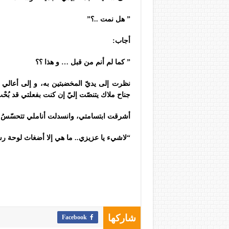
”
هل نمت ..؟”
أجاب:
” كما لم أنم من قبل … و هذا ؟؟
نظرت إلى يديّ المخضبتين به، و إلى أعالي ا
جناح ملاك يتنصّت إليّ إن كنت بفعلتي قد بُحْ
أشرقت ابتسامتي، وانسدلت أناملي تتحسّسُ أض
“لاشيء يا عزيزي.. ما هي إلا أضغاث لوحة رسَمْتُ
Facebook
شاركها