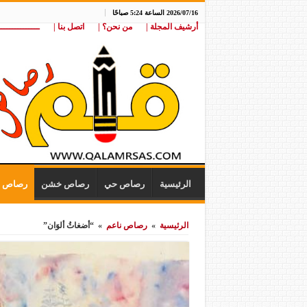
2026/07/16 الساعة 5:24 صباحًا
أرشيف المجلة |
من نحن؟ |
اتصل بنا |
ـــــــــــــــ
الرئيسية
رصاص حي
رصاص خشن
رصاص ن
الرئيسية
»
رصاص ناعم
»
“أضغاثُ ألوَان”