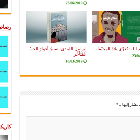
25/06/2019
رصاصة
الله: تُعرِّي بلادَ المخيّمات
إيزابيل الليندي: تسبرُ أغوارَ الحبّ
المُتأخِّر
23/0
18/03/2019
 مشار إليها بـ
*
كاريكا