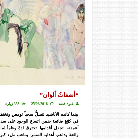
“أضغاثُ ألوَان”
غنوة فضة
25/06/2018
353 زيارة
بينما كانت الأناشيد تنسلُّ سحباً تومض وتختفي, 
في كوّةٍ ضائعة ضمن اتساع الوجود على سدنة 
أعمدته. تجفل أقدامها. تحترق لذةً وظمأ لم
والغفا يداعب أهدابه السمر. يتثاءب ملء كبريائ