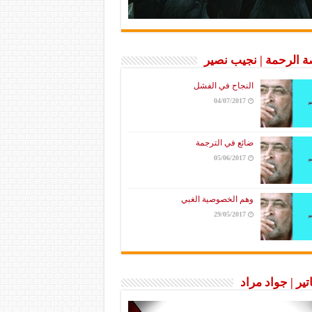
 الرحمة | نجيب نصير
النجاح في الفشل
04/07/2017
ضائع في الترجمة
05/06/2017
وهم الخصوصية الغبي
29/05/2017
تير | جواد مراد