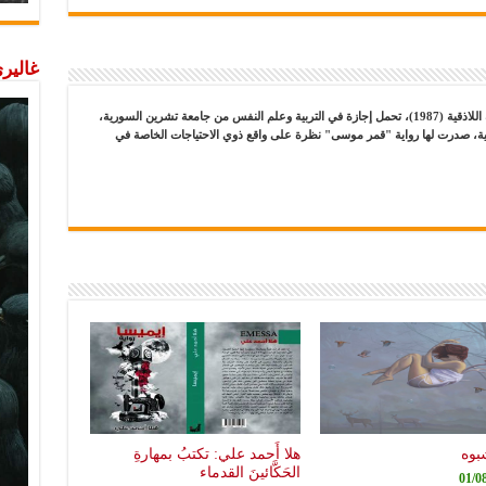
غاليري
كاتبة وروائية سورية، مواليد مدينة اللاذقية (1987)، تحمل إجازة في التربية وعلم النفس من جامعة تشرين السورية،
وية، صدرت لها رواية "قمر موسى" نظرة على واقع ذوي الاحتياجات الخاصة في
بوه
هلا أَحمد علي: تكتبُ بمهارةِ
الحَكَّائينَ القدماء
01/0