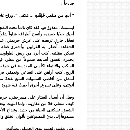
صادحاً
:
”
أنتِ من ضلعي خُلِقْتِ ….فكفى “. وراح غافي
ابتسمتُ، معذورٌ هو، فقد كان نائماً تحت الشجرة
أحيك خلايا جسده، وأنسج أطرافه شلواً شلوا
تعجّل حارقٍ تربعت على عرش جريمتي، غير نا
الشفاعة. أعطر به القرابين. وأشتري غفلة الم
تسكن مقلتيه، كنت أبرد من ريش الطواويس إز
بحمرة الغسق أصابعه شموعاً من مطر، فيصي
السكب والانتماء لكأسي المقدسة في جوفه، أ
الريح، كنت أراهن على اتساعي وتعمقي في 
أنتشل من أقاصي السموات السبع نفحةً من 
أنوثتي، وعلى تسرع ٍ أخرق أحييتُ فيه شهوة 
وقبل أن أسدل الستار على مسرحيتي، حرصت 
كهف سفلي خلا من عفاريته، ولما انتهيت و
الشفق. تسكنني الحياة من جديد, وتنداح الأح
مشدوهاً إلى يديّ المصبوغتين بألوان الخلق وا
على شفتيه. لجمته بيدي الجميلة، وسألت: