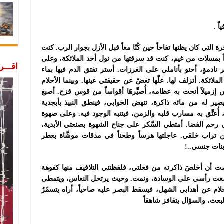
اً
.
 التي كان يظنها تفاحاً حين كُنّا معاً قبل الأزل بجوار الرب. كنت
ً بمسلات من غيم، كنت قد سرقتها من نول أحد الملائكة، وعلى
اقـــ
دمةٍ، أحنو بأناملي على الغرزات. أستر تفتق الدم فيها بماء
لائكة. أتزلف لها. علّها تغضّ عن حقيقتي عينها. وبينما الأحلام
ميلاً أنحت به عظامه، أُصيِّرهَا أقواساً من قوس قزح. أصبغ
ر له من مائه ذاكرة، تنهض الخوابي، فينطق النبيذ بأبجدية
ُعتِّق به مسارب قلبه والزمن، فيتنبه الوجود فيه. وعلى صهوة
رحم الفضا. أمتطي السَّكر على
جناح الشهوة بصنعتي الأبدية،
تراب خلقي. عاجلتها هرساً وطحناً في مدقات موشَّاة بعطر
بنات جنسي..!
أن أخلصَ ذاكرته من فعلتي، فلفظتني التلافيف منها كفوهة
ضعت رأسي على الوسادة، ونمت. وحيث يرتحل النعاس، ويتمطى
لام عن أهدابي الشهل، فيسقط البصر عليه صاحياً، أراه يتسمّرُ
لبعث، والسؤال يتقافز شاهقاً