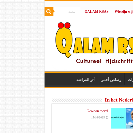
QALAM RSAS
|
ات
رصاص أحمر
أثر الفراشة
In het Neder
Gewoon toeval
15/10/2025