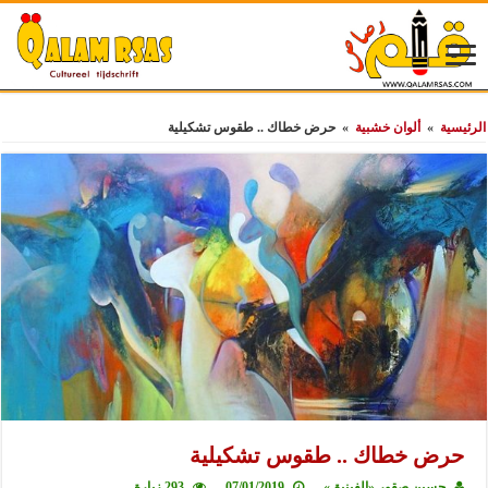
الرئيسية
»
ألوان خشبية
»
حرض خطاك .. طقوس تشكيلية
حرض خطاك .. طقوس تشكيلية
حسين صقور «الفينيق»
07/01/2019
293 زيارة