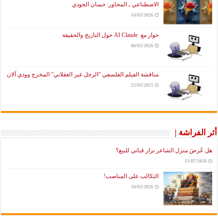
الاصطناعي ـ المحاور: حسان الجودي
14/03/2026
حوار مع AI Claude حول التاريخ والحقيقة
06/02/2026
مناقشة الفيلم الفلسفي “الرجل غير العقلاني” المخرج وودي آلان
22/02/2025
أثر الفراشة |
هل عُرضَ منزل الشاعر نزار قباني للبيع؟
15/07/2026
التكالب على المناصب!
18/02/2026