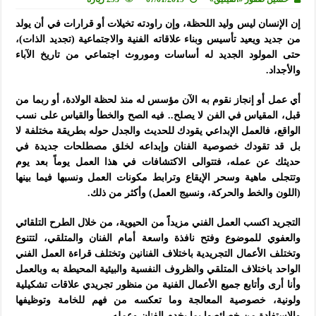
إن الإنسان ليس وليد اللحظة، وإن راودته تخيلات أو قرارات في أن يولد
من جديد ويعيد تأسيس وبناء علاقاته الفنية والاجتماعية (تجديد الذات)،
حتى المولود الجديد له أساسات وموروث اجتماعي من تاريخ الآباء
والأجداد.
أي عمل أو إنجاز نقوم به الآن مؤسس له منذ لحظة الولادة، أو ربما من
قبل،
المقياس في الفن لا يصلح.. فيه الصح والخطأ والقياس على نسب
الواقع، فالعمل الإبداعي يقودك للحديث والجدل حوله بطريقة مختلفة لا
بل قد تقودك خصوصية الفنان وإبداعه لخلق مصطلحات جديدة في
حديثك عن عمله، فتتوالى الاكتشافات في هذا العمل يوماً بعد يوم
وتتجلى ماهية وسحر الإيقاع وترابط مكونات العمل ونسبها فيما بينها
(اللون والخط والحركة، ونسيج العمل) وأكثر من ذلك.
التجريد اكسب العمل الفني مزيداً من الحيوية، من خلال الطرح التلقائي
والعفوي للموضوع وفتح نافذة واسعة أمام الفنان والمتلقي، لتتنوع
وتختلف الأعمال التجريدية باختلاف الفنانين وتختلف قراءة العمل الفني
الواحد باختلاف المتلقي والظروف النفسية والبيئية المحيطة به وبالعمل
وأنا أرى وأتابع جميع الأعمال الفنية من منظور تجريدي علاقات تشكيلية
ولونية، خصوصية المعالجة وما تعكسه من فهم للخامة وتوظيفها
والاستفادة من خصائصها بما يخدم الفنان وعمله.