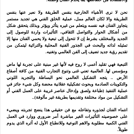
نحن لا نرى الأشياء الخارجية بنفس الطريقة ولا نعبر عنها بنفس
الطريقة والا لكان العالم ممل،
عملية الخلق الفني هي تجديد مستمر
يتجاوز الفنان فيه نفسه ويتعلم من غيره يتأثر ويؤثر وبذلك يتحقق شكل
من أشكال الحوار والتواصل الثقافي،
التأثيرات واردة للوصول إلى
الجديد والمختلف بشرط إن لا تتحول إلى تبعية ولا يحمي الفنان منها إلا
تمثيله لذاته والبحث في الجذور الفنية المحلية والتراثية ليتمكن من
تقديم رؤية جديد تضيف إلى الفن العالمي وتغنيه.
التبعية فهي تقليد أعمى لا روح فيه لأنها غير مبنية على تجربة لها ماض
ومؤسس لها.
العالمية تعني غنى وتنوع التجارب الفنية من كافة أصقاع
الأرض .. يتجه التشكيل العالمي نحو البساطة والتجريد اللوني
والتكوينات الصادمة وبحوث تشكيلية عقلانية محضة وكل شيء جائز في
عملية التنفيذ (طباعة ولصق وإدخال عناصر غريبة على العمل الفني أو
التشكيل من مواد مختلفة وتقديمها بطريقة غير مألوفة)..
انتماء الفنان لجذوره وتفاعله مع فن حقيقي هذا ينضج تجربته ويضيء
على خصوصيته التأثيرات الغير مباشرة أمر ضروري ووارد في العمل
الفني الكمية مطلوبة والاهم النوعية وللانطباع الأول له أثره الذي يدوم
طويلاً.