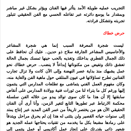
التجريب عمليه طويلة الأمد يتأثر فيها الفنان ويؤثر بشكل غير مباشر
وبمقدار ما يوسع دائرته عبر تفاعله الحسي مع الفن الحقيقي تتبلور
تجربته وتتشكل فرادته.
حرض خطاك
ليست شجرة المعرفة السبب إنما هي شجرة المشاعر
والأحاسيس
المشاعر الجارفة سلاح ذو حدين.. عليك أن تحافظ على
ذلك الجمال الفطري بداخلك وتغذيه بالحب حينها تمسك بجمال الحالة
تعشق ذاتك وتفيض من مكنوناتها إبداعاً لا ينضب..
حرض خطاك نحو
عمل يشبهك منذ بداية عصر النهضة وإلى الآن كانت ولا تزال تجارب
الفنانين تطرح تساؤلاتها في عيون المتلقي حول ماهية الفن والغاية منه،
وكان مفهوم العمل الفني يتماشى مع تطلعات المدارس التي ينتمون
إليها ورغم كل ما يتراء لنا من ثورات فنية وولادة المدارس على أنقاض
سابقتها إلا أن هذا ما كان سوى توالد يبدو من خلاله الفن سلسلة
محكمة الارتباط عبر تطورها التابع لتغير الزمن، وأنا أرى أن الفنان
الحقيقي الآن هو من يختصر تاريخاً من عمر الفن المديد عبر إنتاج يمتد
إلى سنوات حياته القصير ولن يتثنى له هذا إن لم يحرق مراحل ويتدفأ
على رمادها مشبعا بكل ما يخدمه من تقنيات يحتاجها عمله الجديد هو
شعور ذاتي بقدرتك على إنجاز عمل أكاديمي أو عمل ينتمي إلى