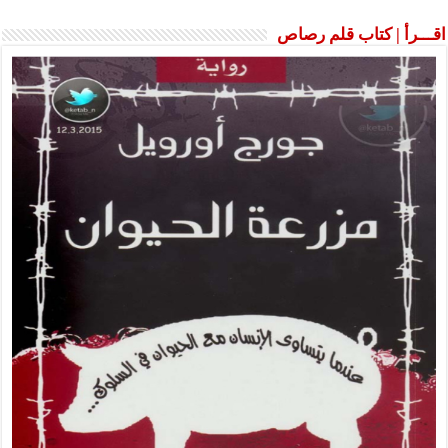
اقـــرأ | كتاب قلم رصاص