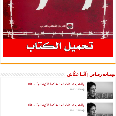
يوميات رصاص | آنَّــا عكَّاش
وللمُدُنِ مَذاقاتٌ مُختلفة كما فَاكِهة الجَنّات (6)
31/03/2020
وللمُدُنِ مَذاقاتٌ مُختلفة كما فَاكِهة الجَنّات (5)
03/11/2019