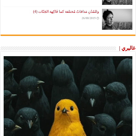
وللمُدُنِ مَذاقاتٌ مُختلفة كما فَاكِهة الجَنّات (4)
26/08/2019
غاليري |