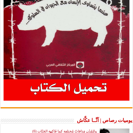
يوميات رصاص | آنَّــا عكَّاش
وللمُدُنِ مَذاقاتٌ مُختلفة كما فَاكِهة الجَنّات (6)