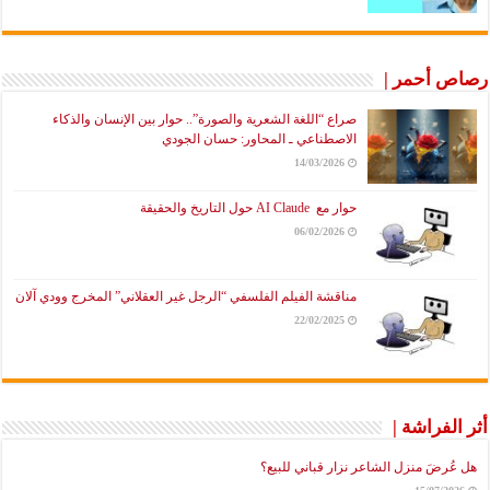
رصاص أحمر |
صراع “اللغة الشعرية والصورة”.. حوار بين الإنسان والذكاء
الاصطناعي ـ المحاور: حسان الجودي
14/03/2026
حوار مع AI Claude حول التاريخ والحقيقة
06/02/2026
مناقشة الفيلم الفلسفي “الرجل غير العقلاني” المخرج وودي آلان
22/02/2025
أثر الفراشة |
هل عُرضَ منزل الشاعر نزار قباني للبيع؟