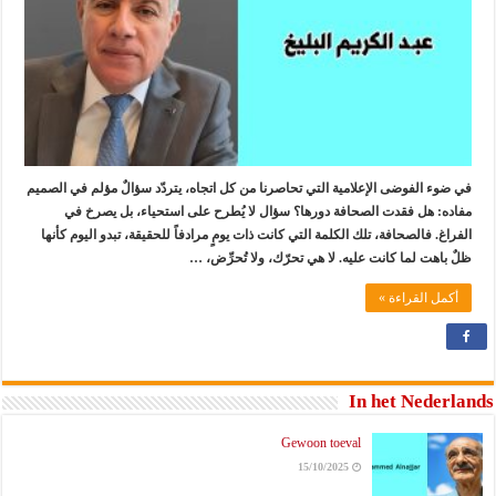
في ضوء الفوضى الإعلامية التي تحاصرنا من كل اتجاه، يتردّد سؤالٌ مؤلم في الصميم
مفاده: هل فقدت الصحافة دورها؟ سؤال لا يُطرح على استحياء، بل يصرخ في
الفراغ. فالصحافة، تلك الكلمة التي كانت ذات يومٍ مرادفاً للحقيقة، تبدو اليوم كأنها
ظلٌ باهت لما كانت عليه. لا هي تحرّك، ولا تُحرِّض، …
أكمل القراءة »
In het Nederlands
Gewoon toeval
15/10/2025