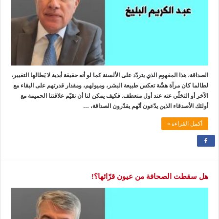
الصداقة، هذا المفهوم الذي يتردّد على الألسنة كما لو أنه حقيقة أبدية لا يَطالها التغيير،
لطالما كان مرآة هشّة تعكس طبيعة البشر، وميولهم، ومقدار قدرتهم على البقاء مع
الآخر أو التخلّي عنه عند أول منعطف. فكيف يمكن لنا أن نقيّم علاقتنا الحميمة مع
أولئك الأصدقاء الذين يدّعون أنّهم يقدّرون الصداقة، …
أكمل القراءة »
هل سقطت الصحافة من عيون قرّائها؟!