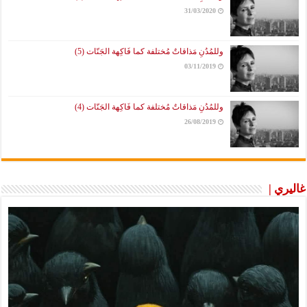
31/03/2020
وللمُدُنِ مَذاقاتٌ مُختلفة كما فَاكِهة الجَنّات (5)
03/11/2019
وللمُدُنِ مَذاقاتٌ مُختلفة كما فَاكِهة الجَنّات (4)
26/08/2019
غاليري |