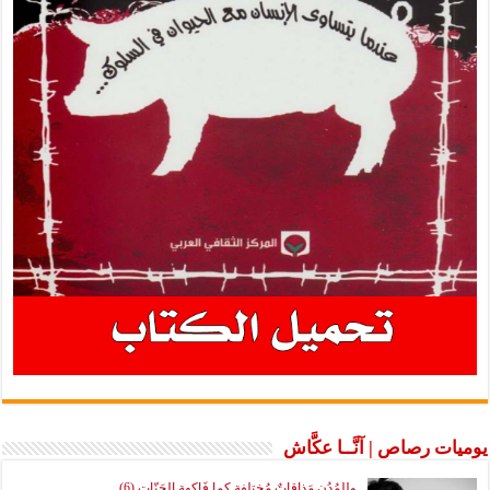
يوميات رصاص | آنَّــا عكَّاش
وللمُدُنِ مَذاقاتٌ مُختلفة كما فَاكِهة الجَنّات (6)