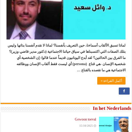
لماذا تسبق الألقاب أسماءنا، حين التعريف بأنفسنا؟ لماذا لا نقدم أنفسنا بذاتها وليس
بتلك الصفات التي اكتسبناها في سياق حياتنا الاجتماعية (دكتور-مدير-قاضي-وزير)؟
ما الفرق بين الحالتين؟ لقد أبدع اليونانيون قديماً عندما قالوا: إن الشخصية-أي
شخصية الإنسان -هي قناع (persona) أي ليست فقط ألقاب الإنسان ووظائفه
الاجتماعية هي ما نقصده بالقناع …
أكمل القراءة »
In het Nederlands
Gewoon toeval
15/10/2025