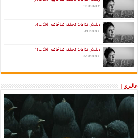
31/03/2020
وللمُدُنِ مَذاقاتٌ مُختلفة كما فَاكِهة الجَنّات (5)
03/11/2019
وللمُدُنِ مَذاقاتٌ مُختلفة كما فَاكِهة الجَنّات (4)
26/08/2019
غاليري |