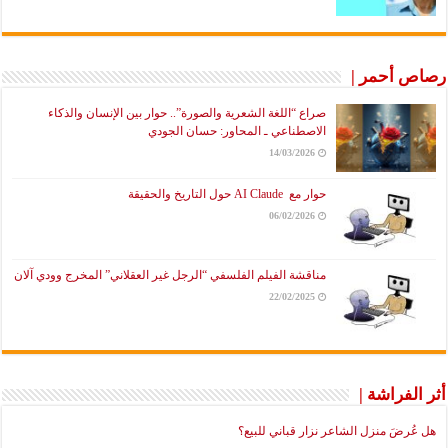
رصاص أحمر |
صراع “اللغة الشعرية والصورة”.. حوار بين الإنسان والذكاء
الاصطناعي ـ المحاور: حسان الجودي
14/03/2026
حوار مع AI Claude حول التاريخ والحقيقة
06/02/2026
مناقشة الفيلم الفلسفي “الرجل غير العقلاني” المخرج وودي آلان
22/02/2025
أثر الفراشة |
هل عُرضَ منزل الشاعر نزار قباني للبيع؟