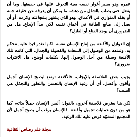
عمره وهو يسبر أغوار نفسه بغية التعرف عليها في حقيقتها، وما أن
يفعل حتى يصاب بالشلل من دهشة ما يمكن أن يعرفه عن حقيقة جبنه
أو بخله المتواري في الأعماق، وهو الذي يشتهر بشجاعته وكرمه. أو أن
يصل إلى منابع الطاقة في أعماق نفسه لكي يبدأ الإبداع. هل من
الضروري أن يوجد القناع أو العازل؟
إن العوازل والأقنعة من إنتاج الإنسان نفسه. لكنها تغدو قيدا عليه, تتحكم
به، وتمنعه من الوصول إلى السعادة والفضيلة والجمال، التي كانت تلك
الأقنعة وسيلة من أجل الوصول إليها. بكلمات أوضح، هل الاغتراب
ضروري؟
يجيب بعض الفلاسفة بالإيجاب، فالأقنعة توضع ليصبح الإنسان أجمل
وأقوى وأفضل. أي أن رغبة الإنسان بالتحسن والتطور والتجمّل هي
السبب؟
لكن هنا يعترض فلاسفة آخرون بالقول: أليس الإنسان جميلاً بذاته، كما
هو من دون عمليات تجميل وأقنعة، فالإنسان يرغب أن يصبح أجمل لأن
المجتمع المشوّه فرض عليه تلك الرغبة.
مجلة قلم رصاص الثقافية