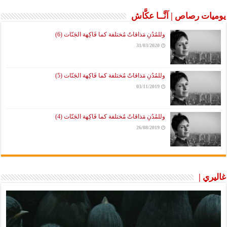
يوميات رصاص | آنَّــا عكَّاش
وللمُدُنِ مَذاقاتٌ مُختلفة كما فَاكِهة الجَنّات (6)
31/03/2020
وللمُدُنِ مَذاقاتٌ مُختلفة كما فَاكِهة الجَنّات (5)
03/11/2019
وللمُدُنِ مَذاقاتٌ مُختلفة كما فَاكِهة الجَنّات (4)
26/08/2019
غاليري |