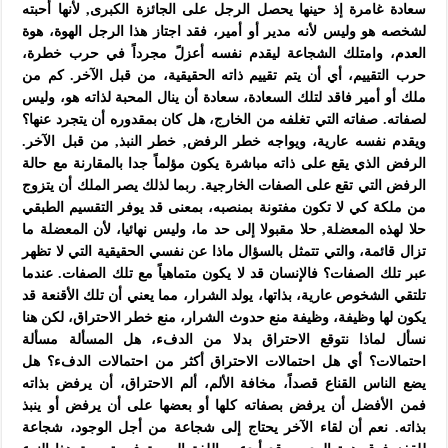
سعادة غامرة إذ حينها يحصل الرجل على الجائزة الكبرى, لأنها أحبته
لشخصه هو وليس لأنه مدير أو أمير، فقد اجتاز هذا الرجل الهوة، هوة
العدم، وامتلك الشجاعة ليقدم نفسه أعزلً مجرداً في حرب خطرة،
حرب التقييم، أي أن يتم تقييم ذاته الحقيقية، من قبل الآخر. كم من
ملك أو أمير فاقد لتلك السعادة، سعادة أن ينال المحبة لذاته هو، وليس
لصفاته. صفاته التي تغلفه من الخارج، هل كان بمقدوره أن يتجرد عنها؟
ويقدم نفسه عارية، ويواجه خطر الرفض, خطر النبذ, من قبل الآخر.
الرفض الذي يقع على ذاته مباشرة يكون مؤلماً جدا بالمقارنة مع حالة
الرفض التي تقع على الصفات الخارجية. ربما لذلك يصر الملك أن يتزوج
من ملكة كي لا تكون مفتونة بمنصبه، بمعنى قد يوفر التقسيم الطبقي
حلا لهذه المعضلة, حلا مقبولا إلى حد ما، وليس نهائيا، لأن المعضلة ما
تزال قائمة، والتي تتمثل بالسؤال ماذا عن نفسي الحقيقية التي لا تظهر
عبر تلك الصفات؟ فالإنسان قد لا يكون متماهياً مع تلك الصفات. عندما
تلتقي الشخوص عارية، بذاتها، يولد الشرار، مما يعني أن تلك الأقنعة قد
يكون لها وظيفة، وظيفة منع حدوث الشرار، منع خطر الاحتراق، لكن هنا
نسأل لماذا نتوقع الاحتراق بدلا من الدفء، هل المسألة مسألة
احتمالات؟ أي هل احتمالات الاحتراق أكثر من احتمالات الدفء؟ هل
يضع الناس القناع قصداً، مخافة الألم، ألم الاحتراق، أن يرفض بذاته
فمن الأفضل أن يرفض بصفاته كلها أو بعضها على أن يرفض أو ينبذ
بذاته. نعم أن لقاء الآخر يحتاج إلى شجاعة من أجل الوجود، شجاعة