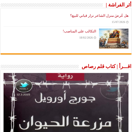
أثر الفراشة |
هل عُرضَ منزل الشاعر نزار قباني للبيع؟
15/07/2026
التكالب على المناصب!
18/02/2026
اقـــرأ | كتاب قلم رصاص