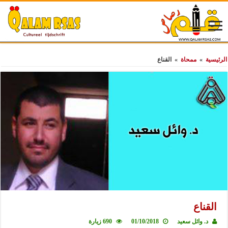
الرئيسية
»
ممحاة
»
القناع
القناع
د. وائل سعيد
01/10/2018
690 زيارة