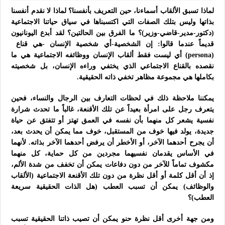
لماذا تسبق الألقاب أسماءنا، حين التعريف بأنفسنا؟ لماذا لا نقدم أنفسنا
بذاتها وليس بتلك الصفات التي اكتسبناها في سياق حياتنا الاجتماعية
(دكتور-مدير-قاضي-وزير)؟ ما الفرق بين الحالتين؟ لقد أبدع اليونانيون
قديماً عندما قالوا: إن الشخصية-أي شخصية الإنسان -هي قناع
(persona) أي ليست فقط ألقاب الإنسان ووظائفه الاجتماعية هي ما
نقصده بالقناع الاجتماعي الذي يختفي وراءه الإنسان، بل شخصيته
بكاملها هي مجموعة مظاهر تخفي ذاته الحقيقية.
يمكننا ملاحظة ذلك في لحظات التعارف بين الرجال والنساء، فحين
يتعرف رجل على امرأة بعيداً عن تلك الأقنعة، غالباً ما تحدث شرارة
نفسية يشعر كل منهما بأن نفسه في العمق تهتز أو تتفتق عن حياة
جديدة، يولد فيها خوف من المستقبل، خوف مما يمكن أن يحدث بعد،
أن يجرح أحدهما الآخر، أو الأخطر أن يرفض أحدهما الآخر بذاته. لأنهما
في الأساس يقدمان نفسيهما مجردين من كل حماية، كل منهما
مكشوف تماماً للآخر من دون دفاعات يمكن أن تخفف من شدة الألم،
إذ أن أقل كلمة أو أقل نظرة من دون تلك الأقنعة الاجتماعية (الألقاب
والوظائف) يمكن أن تسبب العطب (هل الذات الحقيقية سريعة
العطب)؟
ومن جهة أخرى أقل نظرة حنو يمكن أن تصيب ذاتنا الحقيقية تسبب