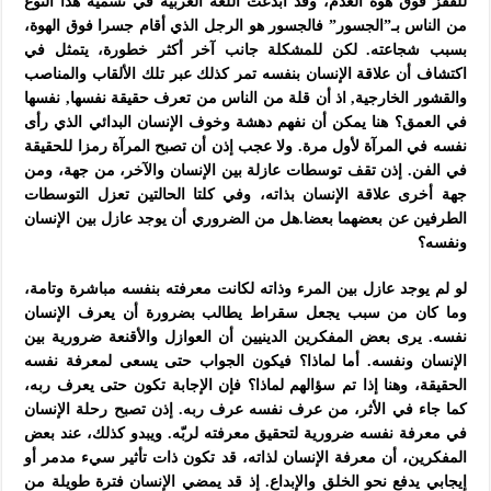
للقفز فوق هوة العدم، وقد أبدعت اللغة العربية في تسمية هذا النوع
من الناس بـ”الجسور” فالجسور هو الرجل الذي أقام جسرا فوق الهوة،
بسبب شجاعته. لكن للمشكلة جانب آخر أكثر خطورة، يتمثل في
اكتشاف أن علاقة الإنسان بنفسه تمر كذلك عبر تلك الألقاب والمناصب
والقشور الخارجية, اذ أن قلة من الناس من تعرف حقيقة نفسها, نفسها
في العمق؟ هنا يمكن أن نفهم دهشة وخوف الإنسان البدائي الذي رأى
نفسه في المرآة لأول مرة. ولا عجب إذن أن تصبح المرآة رمزا للحقيقة
في الفن. إذن تقف توسطات عازلة بين الإنسان والآخر، من جهة، ومن
جهة أخرى علاقة الإنسان بذاته، وفي كلتا الحالتين تعزل التوسطات
الطرفين عن بعضهما بعضا.هل من الضروري أن يوجد عازل بين الإنسان
ونفسه؟
لو لم يوجد عازل بين المرء وذاته لكانت معرفته بنفسه مباشرة وتامة،
وما كان من سبب يجعل سقراط يطالب بضرورة أن يعرف الإنسان
نفسه. يرى بعض المفكرين الدينيين أن العوازل والأقنعة ضرورية بين
الإنسان ونفسه. أما لماذا؟ فيكون الجواب حتى يسعى لمعرفة نفسه
الحقيقة، وهنا إذا تم سؤالهم لماذا؟ فإن الإجابة تكون حتى يعرف ربه،
كما جاء في الأثر، من عرف نفسه عرف ربه. إذن تصبح رحلة الإنسان
في معرفة نفسه ضرورية لتحقيق معرفته لربّه. ويبدو كذلك، عند بعض
المفكرين، أن معرفة الإنسان لذاته، قد تكون ذات تأثير سيء مدمر أو
إيجابي يدفع نحو الخلق والإبداع. إذ قد يمضي الإنسان فترة طويلة من