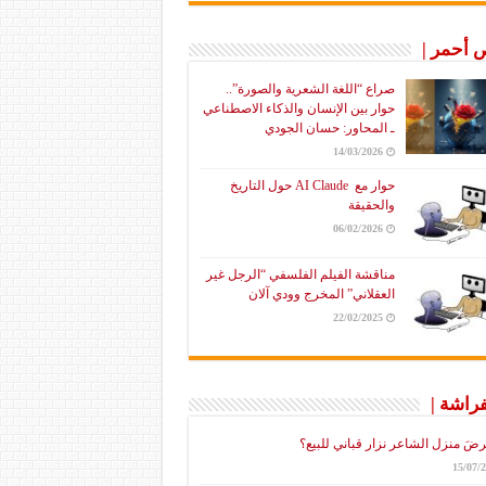
أحمر |
صراع “اللغة الشعرية والصورة”..
حوار بين الإنسان والذكاء الاصطناعي
ـ المحاور: حسان الجودي
14/03/2026
حوار مع AI Claude حول التاريخ
والحقيقة
06/02/2026
مناقشة الفيلم الفلسفي “الرجل غير
العقلاني” المخرج وودي آلان
22/02/2025
فراشة |
رضَ منزل الشاعر نزار قباني للبيع؟
15/07/