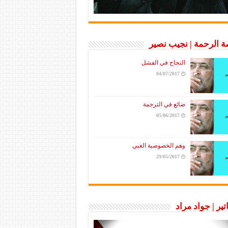
 الرحمة | نجيب نصير
النجاح في الفشل
04/07/2017
ضائع في الترجمة
05/06/2017
وهم الخصوصية الغبي
29/05/2017
تير | جواد مراد