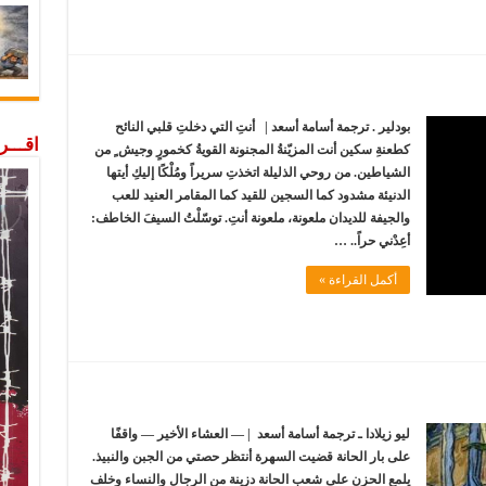
بودلير . ترجمة أسامة أسعد | أنتِ التي دخلتِ قلبي النائح
اقـــ
كطعنةِ سكين أنت المزيّنةُ المجنونة القويةُ كخمورٍ وجيش ٍ من
الشياطين. من روحي الذليلة اتخذتِ سريراً ومُلْكًا إليكِ أيتها
الدنيئة مشدود كما السجين للقيد كما المقامر العنيد للعب
والجيفة للديدان ملعونة، ملعونة أنتِ. توسّلْتُ السيفَ الخاطف:
أعِدْني حراً.. …
أكمل القراءة »
ليو زيلادا ـ ترجمة أسامة أسعد | — العشاء الأخير — واقفًا
على بار الحانة قضيت السهرة أنتظر حصتي من الجبن والنبيذ.
يلمع الحزن على شعب الحانة دزينة من الرجال والنساء وخلف