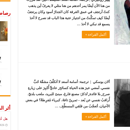
من هنا الآن أيضًا يمر أحدهم من هنا مثلي لا يعرفُ أين يذهب
كنتُ أرتجف في عمق الغرفة كان الجدارُ أسود وكان يرتجفُ
رصاص 
أيضًا كيف تمكَّنتُ من اجتياز عتبة هذا الباب قد نصرخ لا أحدَ
يسمع قد نبكي لا أحدَ …
أكمل القراءة »
ألان بوسكي | ترجمة: أسامة أسعد لا أتكلّفُ مشقّةَ حُبِّ
نفسي. أمضي عبرَ هذه الحياة كسائح ٍ عاديٍّ أُجْبِرَ على زيارةِ
صرح ٍ بلا فائدة ٍ تُذكرُ: مصنع فارغ، مبنىً للبريد، ملعب بلديّ.
أُراقبُ نفسي عن بُعد – تمرينٌ تافهٌ، كبرياء مُفرِطةٌ؟ في بعض
الأحيان، أتعجّبُ من قلقي المسطّح ِ، …
أثر ال
أكمل القراءة »
هل عُ
2026