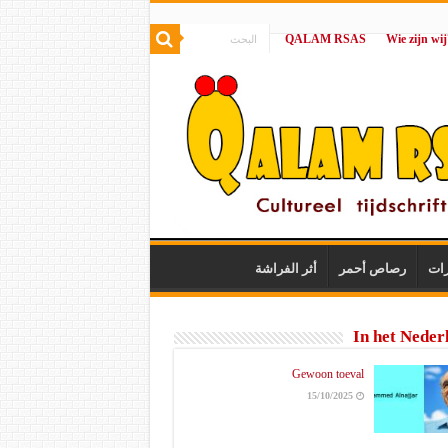
QALAM RSAS
|
رات
رصاص أحمر
أثر الفراشة
In het Neder
Gewoon toeval
15/10/2025