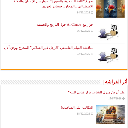
صراع “اللغة الشعرية والصورة”.. حوار بين الإنسان والذكاء
الاصطناعي ـ المحاور: حسان الجودي
14/03/2026
حوار مع AI Claude حول التاريخ والحقيقة
06/02/2026
مناقشة الفيلم الفلسفي “الرجل غير العقلاني” المخرج وودي آلان
22/02/2025
أثر الفراشة |
هل عُرضَ منزل الشاعر نزار قباني للبيع؟
15/07/2026
التكالب على المناصب!
18/02/2026