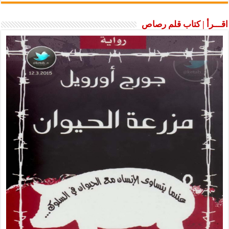
اقـــرأ | كتاب قلم رصاص