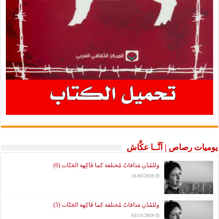
يوميات رصاص | آنَّــا عكَّاش
وللمُدُنِ مَذاقاتٌ مُختلفة كما فَاكِهة الجَنّات (6)
31/03/2020
وللمُدُنِ مَذاقاتٌ مُختلفة كما فَاكِهة الجَنّات (5)
03/11/2019