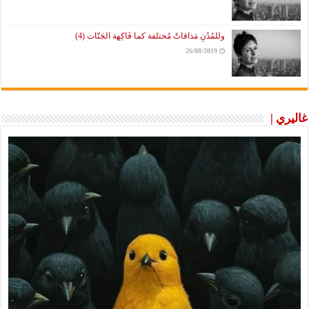
وللمُدُنِ مَذاقاتٌ مُختلفة كما فَاكِهة الجَنّات (4)
26/08/2019
غاليري |