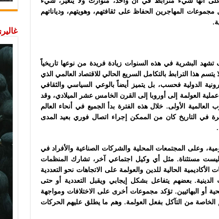
ها على أنها شيء مترابط في آن واحد، متوارث ولا يتغير، شيء
موعات المهاجرين الحفاظ على ثقافتهم، وهويتهم، ودياناتهم
ة.
غاليري
شهد البشرية في هذه السنوات زيادة فريدة من نوعها تاريخياً
يتسم هذا الترابط بالتكامل السريع الحالي للاقتصاد العالمي الذي
ترونية الدولية فحسب، بل يتميز أيضاً بالوعي السياسي والثقافي
 عملية العولمة إلى أوروبا إلى القرن الخامس عشر الميلادي، وقد
رة من عام 1870 حتى الحرب العالمية الأولى. خلال هذه الفترة بدأ الجميع في أنحاء العالم
 مرة في التاريخ كان من الممكن إجراء اتصال فوري بعيد المدى
ومية، وعلى المجتمعات المحلية والشركات الصناعية والأفراد في
ية ليست مستثناة. مثل أي وكيل اجتماعي آخر، تشارك المنظمات
ت الأكاديمية الحالية للدين والعولمة على الاتجاهات نحو التعددية
ت الدينية. بعضهم يتفاعل بشكل إيجابي ويقبل التعددية أو حتى
ية أو البهائيين. تؤكد مجموعات أخرى على الاختلافات ومواجهة
الخاصة من التآكل بفعل العولمة. وهم ما يطلق عليهم الحركات