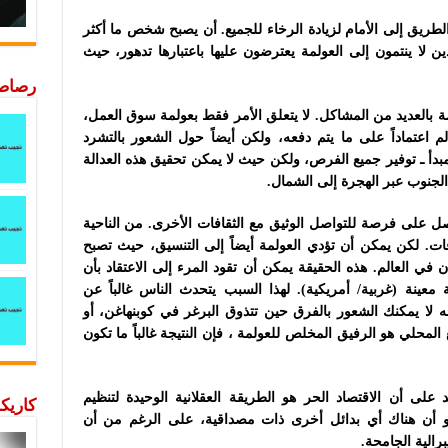
الطريق إلى الأمام لزيادة الرخاء للجميع. أن يصبح شخص ما أكثر
ذين لا ينتمون إلى العولمة يعترضون عليها باعتبارها تدهور، حيث
رصاصة
ة بالعديد من المشاكل. لا يتعلق الأمر فقط بعولمة سوق العمل،
 اعتماداً على ما يتم دفعه، ولكن أيضاً حول الشعور بالتشرد
بدأ ـ توفير جميع الفرص، ولكن حيث لا يمكن تحقيق هذه العدالة
لجنوب عبر الهجرة إلى الشمال.
حصل على فرصة للتواصل الوثيق مع الثقافات الأخرى. من الناحية
فات. لكن يمكن أن تؤدي العولمة أيضاً إلى التنسيق، حيث تصبح
ي العالم. هذه الحقيقة يمكن أن تقود المرء إلى الاعتقاد بأن
معينة (غربية/ أمريكية). لهذا السبب يتحدث الناس غالباً عن
نه لا يمكنك الشعور بالفرق حين تتذوق البرغر في كوبنهاغن، أو
لمحلي هو الرفيق المخلص للعولمة ، فإن النتيجة غالباً ما تكون
د على أن الاقتصاد الحر هو الطريقة العقلانية الوحيدة لتنظيم
كاريكا
بدو أن هناك أي بدائل أخرى ذات مصداقية، على الرغم من أن
رالية الجامحة.