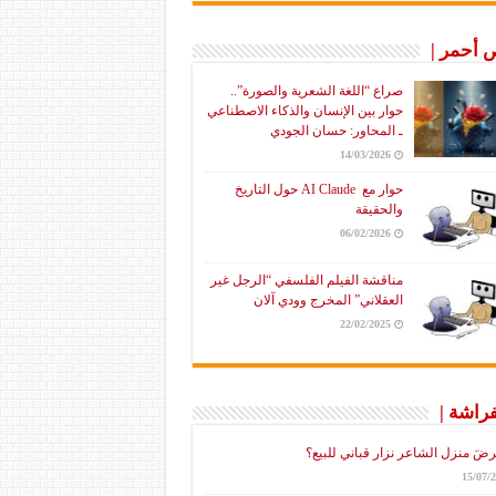
أحمر |
صراع “اللغة الشعرية والصورة”..
حوار بين الإنسان والذكاء الاصطناعي
ـ المحاور: حسان الجودي
14/03/2026
حوار مع AI Claude حول التاريخ
والحقيقة
06/02/2026
مناقشة الفيلم الفلسفي “الرجل غير
العقلاني” المخرج وودي آلان
22/02/2025
فراشة |
رضَ منزل الشاعر نزار قباني للبيع؟
15/07/