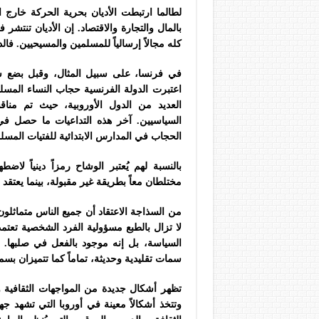
لطالما ارتبطت الأديان بحرية الحركة خارج ال
بالمال والتجارة والاقتصاد. إن الأديان تنتشر 
كله مجالاً إرسالياً للمسلمين والمسيحيين. فال
في فرنسا، على سبيل المثال، وقبل بضع س
اعتبرت الدولة الفرنسية حجاب النساء المسلمات
العديد من الدول الأوروبية، حيث تم من
السياسيين. آخر هذه التداعيات ما حصل ف
الحجاب في المدارس الابتدائية للفتيات المسل
بالنسبة لهم يُعتبر الوشاح رمزاً دينياً لاض
مختلطان معاً بطريقة غير مقبولة، بينما يعتقد ا
من السذاجة الاعتقاد أن جميع الناس متماثلون،
لا تزال بالطبع مسؤولية الفرد الشخصية تعتم
السياسة، بل إنه موجود بالفعل في صلبها. ف
سمات تقليدية وحديثة، تماماً كما تتميزان بسما
تظهر أشكال جديدة من المواجهات الثقافية وا
وتتخذ أشكالاً معينة في أوروبا التي تشهد جه