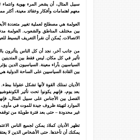
سبيل المثال، أن يشعر المرء بهوية وانتم
معهم اهتمامات وأفكار وعقائد معينة، أكثر مما
العولمة هي مصطلح لعملية تغيير متعددة الأبعا
بين مختلف المناطق والشعوب. العولمة مدفوعة 
الاتصالات. يُمكن أن نقرأ التعريف البسيط 
من جانب آخر، نجد أن كل الناس يتأثرون بالدي
تأثير في كل مكان. ليس فقط بين المتدينين أو
السياسيين بآراء معينة. السياسيون الدين يؤث
بين القادة السياسيين على الساحة الدولية هي ـ
الأديان تمتلك القوة لأنها تشكل عقولنا ببطء.
بعد يوم، فإنهم يكونوا تحت تأثير الكونفوشيو
الفصل بين الأجناس على سبيل المثال، فإنه
الموارد لتهيئة ظروف جيدة للموت في مأوى، ف
غير محدودة – حتى بعد فترة طويلة من توقفه 
تظهر الأديان كملاذ يمكن لجميع الناس الاعت
يمكنك أن تأخذها. حتى الأشخاص الذين لا يعت