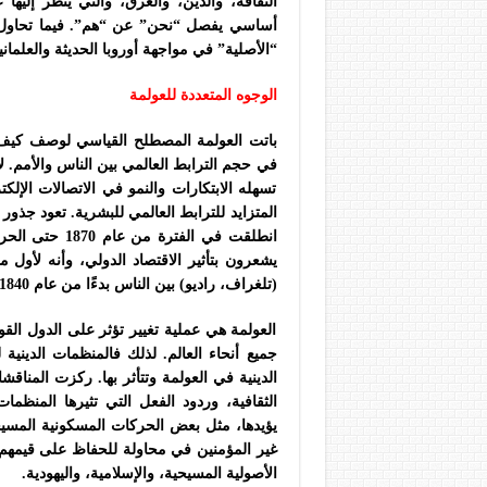
الثقافة، والدين، والعرق، والتي يُنظر إلي
أساسي يفصل “نحن” عن “هم”. فيما تحاول مج
“الأصلية” في مواجهة أوروبا الحديثة والعلماني
الوجوه المتعددة للعولمة
باتت العولمة المصطلح القياسي لوصف كيف ت
في حجم الترابط العالمي بين الناس والأمم. لا 
تسهله الابتكارات والنمو في الاتصالات الإلك
المتزايد للترابط العالمي للبشرية. تعود جذور
انطلقت في الفت
يشعرون بتأثير الاقتصاد الدولي، وأنه لأول
(تلغراف، راديو) بين الناس بدءًا من عام 1840.
العولمة هي عملية تغيير تؤثر على الدول الق
جميع أنحاء العالم. لذلك فالمنظمات الدين
الدينية في العولمة وتتأثر بها. ركزت المناقشا
الثقافية، وردود الفعل التي تثيرها المنظما
يؤيدها، مثل بعض الحركات المسكونية المسيح
غير المؤمنين في محاولة للحفاظ على قيمهم 
الأصولية المسيحية، والإسلامية، واليهودية.