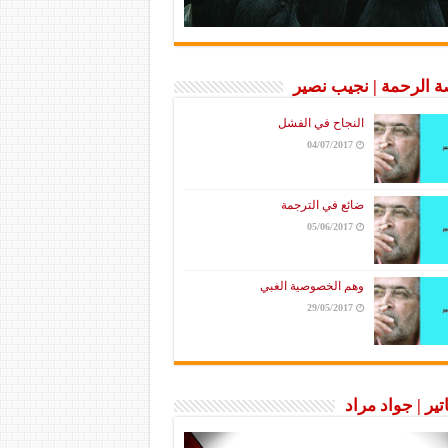
 الرحمة | نجيب نصير
النجاح في الفشل
04/07/2017
ضائع في الترجمة
05/06/2017
وهم الخصوصية الغبي
29/05/2017
تير | جواد مراد