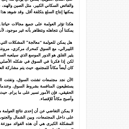
والفائض السكاني الكبير، مثل الصين والهند، 
يمكنها إنتاج السلع بتكلفة أقل. وقد شوهد هذا
هكذا تؤثر العولمة على جميع مجالات حياتنا. إ
يمكننا أن نتجاهله ونتظاهر بأنه غير موجود، ل
هل يمكن للعولمة “معالجة” المشكلات التي تهد
الليبرالي، مع السوق كمحرك مركزي، مرونته ال
يثير القلق هو الدور الموسع الذي سيلعبه الس
لكن إذا فكرنا في السوق في شكله الأصلي، س
كان أيضاً مكاناً للمجتمع، حيث يتم مشاركة الع
الآن نجد مجتمعات تشتت السوق، وتفتت الس
يستطيعون المنافسة بشروط السوق. وعندما تتعا
الحقيقي، فإن الأمور تسير على ما يرام. حيث 
وأصبح مكاناً للإقصاء.
لا يمكن التغاضي عن أن إحدى نتائج العولمة هي
على داخل المجتمعات، وبين الشمال والجنوب. 
المشكلة الكبرى هي أن هذه الفوائد موزعة