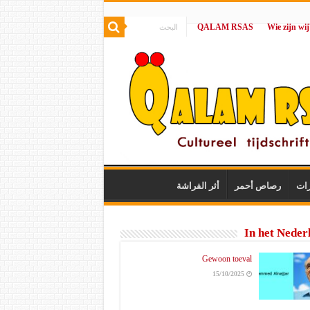
QALAM RSAS
|
رات
رصاص أحمر
أثر الفراشة
In het Neder
Gewoon toeval
15/10/2025