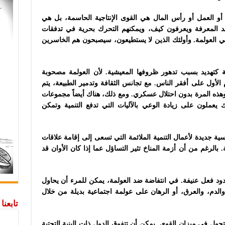
أو العمل أو رأس المال هي القوى الإنتاجية الحاسمة، بل هي
وليد المعرفة ويعرفون كيف، ويمكنهم التحرك بحرية في تدفقات
في العولمة. وأولئك الذين لا يستطيعون، سيصبحون هم الخاسرين
مة كتهديد بسبب تدهور ظروفها المعيشية. لأن العولمة مصحوبة
م الأول على أفقر الناس. مع تجانس الثقافة وتدمير الطبيعة، يتم
 وهذه المرة بدون احتلال عسكري. ومع ذلك، هناك أيضاً مجموعات
 يعملون على زيادة الوعي بالآليات التي تدفع التنمية وتمكن
ية جديدة لأعمال التنمية الملائمة التي تسعى إلى إقامة علاقات
 بالرغم من أن أزمة المناخ تثير التساؤل عما إذا كان الأوان قد
ردود فعل عنيفة. في انتفاضة ضد العولمة، يمكن للمرء أن يحاول
الدم، والعرق، أو الرهان على عولمة اجتماعية بديلة من خلال
تابعن
ول في ميزان القوى. يمكن أن تتفوق الدول ذات البنية التحتية