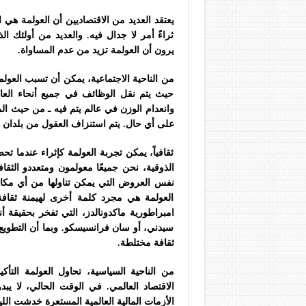
يعتقد العديد من الاقتصاديين أن العولمة هي 
ثراءً أمر لا جدال فيه. والعديد من أولئك ال
يرون أن العولمة تزيد من عدم المساواة.
من الناحية الاجتماعية، يمكن أن تسبب العولم
حيث يتم نقل الوظائف في جميع أنحاء العالم
وانعدام الوزن في عالم يتم فيه ـ من حيث الم
على أي حال. يتم استنزاف العقول من بلدان ا
ثقافياً، يمكن تجربة العولمة كإثراء عندما ت
الذوقية، نحن جميعًا معولمون ومتعددو الثقا
نفس العروض التي يمكن تناولها من أي مكان ف
العولمة هي مجرد كلمة أخرى لهيمنة ثقافة 
امبراطورية ماكدونالدز، التي تفخر بحقيقة أ
سيدني، أو سان فرانسيسكو. وبما أن التطويع ا
ثقافة مختلطة.
من الناحية السياسية، تحاول العولمة التأكي
الاقتصاد العالمي. في الوقت الحالي، لا ي
الأزمات المالية العالمية المستعرة خدشت الليب