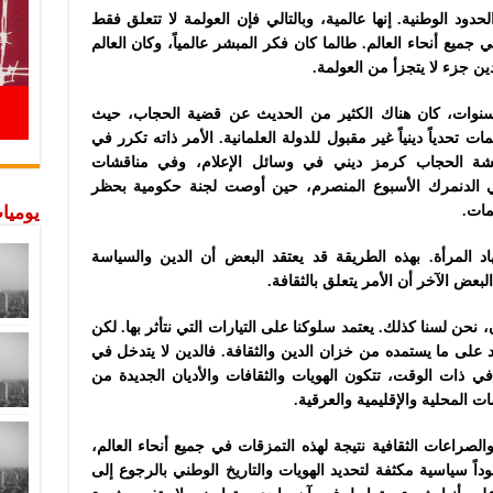
حدود الوطنية. إنها عالمية، وبالتالي فإن العولمة لا تتعلق فقط
في جميع أنحاء العالم. طالما كان فكر المبشر عالمياً، وكان العالم
دين جزء لا يتجزأ من العولمة.
نوات، كان هناك الكثير من الحديث عن قضية الحجاب، حيث
 تحدياً دينياً غير مقبول للدولة العلمانية. الأمر ذاته تكرر في
اقشة الحجاب كرمز ديني في وسائل الإعلام، وفي مناقشات
ي الدنمرك الأسبوع المنصرم، حين أوصت لجنة حكومية بحظر
يوميات
مات.
طهاد المرأة. بهذه الطريقة قد يعتقد البعض أن الدين والسياسة
لبعض الآخر أن الأمر يتعلق بالثقافة.
 نحن لسنا كذلك. يعتمد سلوكنا على التيارات التي نتأثر بها. لكن
د على ما يستمده من خزان الدين والثقافة. فالدين لا يتدخل في
ي ذات الوقت، تتكون الهويات والثقافات والأديان الجديدة من
ت المحلية والإقليمية والعرقية.
لصراعات الثقافية نتيجة لهذه التمزقات في جميع أنحاء العالم،
وداً سياسية مكثفة لتحديد الهويات والتاريخ الوطني بالرجوع إلى