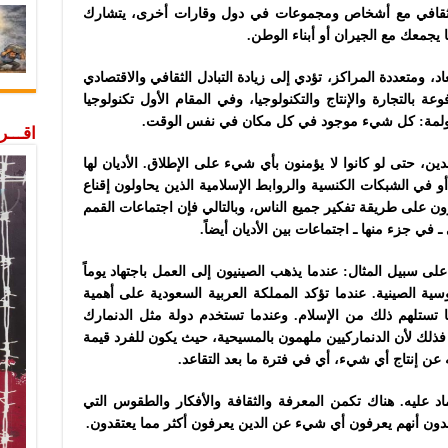
اء ثقافي مع أشخاص ومجموعات في دول وقارات أخرى، يتشارك
 يجمعك مع الجيران أو أبناء الوطن.
د، ومتعددة المراكز، تؤدي إلى زيادة التبادل الثقافي والاقتصادي
بالتجارة والإنتاج والتكنولوجيا، وفي المقام الأول تكنولوجيا
للعولمة: كل شيء موجود في كل مكان في نفس الوقت.
اقـــ
ن، حتى لو كانوا لا يؤمنون بأي شيء على الإطلاق. الأديان لها
 في الشبكات الكنسية والروابط الإسلامية الذين يحاولون إقناع
رون على طريقة تفكير جميع الناس، وبالتالي فإن اجتماعات القمم
 في جزء منها ـ اجتماعات بين الأديان أيضاً.
 على سبيل المثال: عندما يذهب الصينيون إلى العمل باجتهاد يوماً
سية الصينية. عندما تؤكد المملكة العربية السعودية على أهمية
ا تستلهم ذلك من الإسلام. وعندما تستخدم دولة مثل الدنمارك
ذلك لأن الدنماركيين ملهمون بالمسيحية، حيث يكون للفرد قيمة
عن إنتاج أي شيء، أي في فترة ما بعد التقاعد.
ماد عليه. هناك تكمن المعرفة والثقافة والأفكار والطقوس التي
قدون أنهم يعرفون أي شيء عن الدين يعرفون أكثر مما يعتقدون.