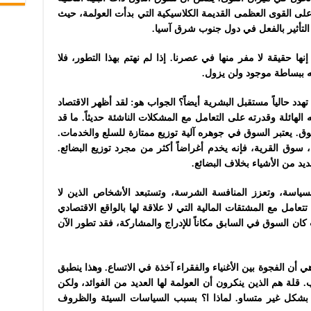
على القوى العظمى القديمة الكلاسيكية التي بدأت العولمة، حيث
 التأثير بالفعل في دول جنوب شرق آسيا.
نها حقيقة لا مفر منها في عصرنا. إذا لم نهتم بهذا التطور، فلا
أنه ببساطة موجود ولن يزول.
د حالياً مستقبل البشرية أيضاً؟ الجواب هو: لقد أظهر الاقتصاد
هائلة وقدرته على التعامل مع المشكلات الناشئة حديثاً. ما قد
وق. يعتبر السوق في جوهره آلية توزيع ممتازة للسلع والخدمات.
وق القرية، فإنه يخدم أغراضاً أكثر من مجرد توزيع البضائع.
ديد من الأشياء بخلاف البضائع.
ياسة، وتعزز المنافسة الشرسة، وتستبعد الأشخاص الذين لا
مل مع المشتقات المالية التي لا علاقة لها بالواقع الاقتصادي
كان السوق في السابق مكاناً للإدراج والمشاركة، فقد تطور الآن
 أن الفجوة بين الأغنياء والفقراء آخذة في الاتساع. وهذا ينطبق
قلة هم الذين ينكرون أن العولمة لها العديد من الفوائد، ولكن
 بشكل غير متساو. لماذا ا؟ بسبب السياسات السيئة والظروف