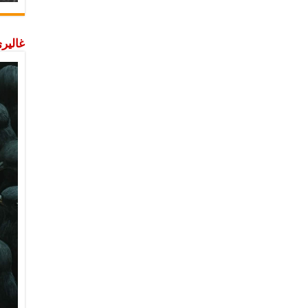
غاليري