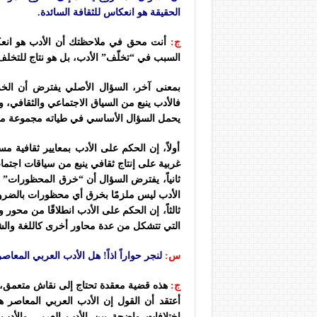
الحقيقة هو انعكاس للثقافة السائدة.
ج:
أنت محق في ملاحظتك أن الأدب هو انعكاس
السبب في “تخلّف” الأدب، بل هو نتاج للتخلف
بمعنى آخر، السؤال الأصلي يفترض أن الخر
فالأدب ينبع من السياق الاجتماعي والثقافي، 
يحمل السؤال الأساسي ​​​​​​​​​​​​​​​​في طياته مجم
أولاً، إن الحكم على الأدب بمعايير ثقافية م
غربية على إنتاج ثقافي ينبع من سياقات اجتماعي
ثانياً، يفترض السؤال أن “خرق المحظورات” ه
الأدب ليس ملزمًا بخرق أي محظورات بالضرور
ثالثاً، إن الحكم على الأدب انطلاقًا من محو
التي تتشكل من عدة محاور أخرى كاللغة والشكل والمضمو
س:
لنجر حواراً اذاً! هل الأدب العربي المعا
ج:
هذه قضية معقدة تحتاج إلى نقاش متعمق
أعتقد أن القول إن الأدب العربي المعاصر
اختلافات واضحة بين الأدب العربي والأدب 