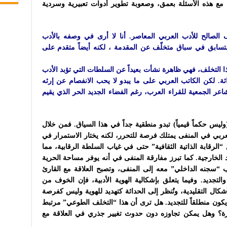
 مع هذه الأسئلة بعمق، وصعوبة تطوير أدوات تعبيرية وسردية
الصالح للأدب العربي المعاصر. أنا لا أرى في وصفه بالأدب
تسابق في سباق متخلّف عن المقدمة ، لكنه أيضاً متقدم على
ا التخلف، فهي ظاهرة نشأت بعيداً عن السلطات التي تؤبد الأدب
اثة. لكن الكاتب العربي على ما يبدو لا يحب الانفصام عن إرثه
اعر الجمعية للقراء العرب، رغم الفضاء الجديد الحر الذي يقيم
حكماً قيمياً) تبدو منطقية جداً في هذا السياق. فمن خلال
ربي في المنفى يمتلك فرصة للتحرر، لكنه يختار الاستمرار في
“الرقابة الذاتية الثقافية” حتى في غياب السلطة الرقابية، مما
الخارجية. كما تبرز مفارقة المنفى في أنه يوفر مساحة الحرية
 “سجنه الداخلي” معه إلى المنفى، وتصبح العلاقة مع القارئ
لتجديد. وفيما يتعلق بإشكالية الهوية الأدبية، فإن الخوف من
شكال التقليدية، وتُنظر إلى الحداثة كتهديد للهوية وليس كفرصة
 يكون منطلقاً للتجديد. هل ترى أن هذا “التخلف الطوعي” مرتبط
صرة؟ وهل يمكن تجاوزه دون حدوث تغيير جذري في العلاقة مع