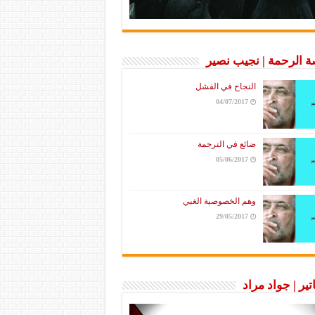
 الرحمة | نجيب نصير
النجاح في الفشل
04/07/2017
ضائع في الترجمة
05/06/2017
وهم الخصوصية الغبي
29/05/2017
تير | جواد مراد