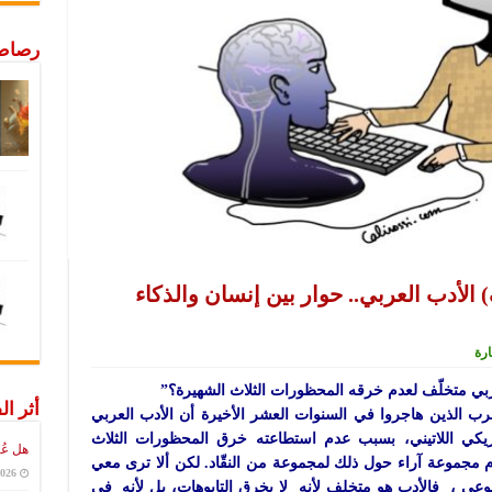
رصاص 
لأدب العربي.. حوار بين إنسان والذكاء
العربي متخلّف لعدم خرقه المحظورات الثلاث الشهيرة؟”
أثر ال
لعرب الذين هاجروا في السنوات العشر الأخيرة أن الأدب العربي
أمريكي اللاتيني، بسبب عدم استطاعته خرق المحظورات الثلاث
هل عُ
قدم مجموعة آراء حول ذلك لمجموعة من النقّاد. لكن ألا ترى معي
2026
وعي ، فالأدب هو متخلف لأنه لا يخرق التابوهات، بل لأنه في