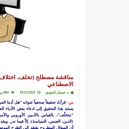
مناقشة مصطلح (تخلف، اختلاف) ا
الاصطناعي
د. حسان الجودي
18/11/2024
864 زيارة
س:
قرأتُ تحقيقاً صحفياً عنوانه “هل أدبنا 
يستند هذا التحقيق إلى ادعاء بعض الأدباء ا
“متخلّف”، بالقياس بالأدبين الأوروبي وال
(الدين، الجنس، السياسة)، إلاّ فيما ندر. وي
أن السؤال المطروح يفتقد إلى الطرح الموض