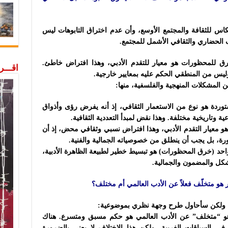
 للثقافة والمجتمع الأوسع، وأن عدم اختراق التابوهات ليس
 الحضاري والثقافي الأشمل للمجتمع.
ق للمحظورات هو معيار للتقدم الأدبي، وهذا افتراض خاطئ.
اقـــ
وليس من المنطقي الحكم عليه بمعايير خارجية.
وعة من المشكلات المنهجية والفلسفية، منها:
ستوردة هو نوع من الاستعمار الثقافي، إذ أنه يفرض رؤى وأذواق
ة وتاريخية مختلفة. وهذا نقض لمبدأ التعددية الثقافية.
و معيار التقدم الأدبي، وهذا افتراض نسبي وثقافي محض، إذ أن
ة، بل يجب أن ينطلق من خصوصياته الجمالية والفنية.
ر واحد (خرق المحظورات) هو تبسيط خطير لطبيعة الظاهرة الأدبية،
ن والجمالية.​​​​​​​​​​​​​​​​
صر هو متخلّف فعلاً عن الأدب العالمي أم مختلف؟
، ولكن سأحاول طرح وجهة نظري بموضوعية:
 هو “متخلف” عن الأدب العالمي هو حكم مسبق ومتسرع. هناك
في السياقات الغربية، ولكن هذا الاختلاف لا يعني بالضرورة