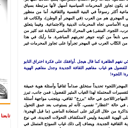
 وقد يكون تجاوز المحرمات السياسية أسهل لأنها مرتبطة بسياق
اعية أكثر رسوخاً في البنية النفسية والثقافية. أما من منظور
ي المهجري هم من العرب (في المهجر أو الوطن)، والكاتب قد
 الأساسي تجاه المحرمات الدينية والاجتماعية. وفيما يتعلق
حرب، اللجوء، المنفى) هي المحرك الأساسي للكتابة عند كثير من
اسي نابعاً من كونه جوهر تجربتهم المباشرة. ما رأيك في هذا
 من الكتّاب العرب في المهجر تجرأوا على تجاوز المحرمات غير
لكي نفهم الظاهرة كما قال هيجل .أوافقك على فكرة اختراق التابو
للفضول هو غياب مفاهيم الثقافة الجديدة وجدل مفاهيم الهوية
ة/ اللجوء!
مهجر/اللجوء تحديداً ستخلق صداماً ثقافياً وأسئلة هوية عميقة
فسيرات المحتملة لهذا الغياب المثير للفضول: فمن جانب، تبرز
المهاجر/اللاجئ في حالة “برزخ” ثقافي، ويتجنب مواجهة أسئلة
يظل في حالة “انتظار” نفسي، كأنه لم يستوعب بعد عمق التحول
لذاكرة من خلال التركيز على استعادة الماضي (ما قبل الهجرة/
تابعن
على الهوية القديمة وليس لاستكشاف التحولات الجديدة، في نوع
بة الثقافية الجديدة. ويضاف إلى ذلك غياب النموذج المتمثل في