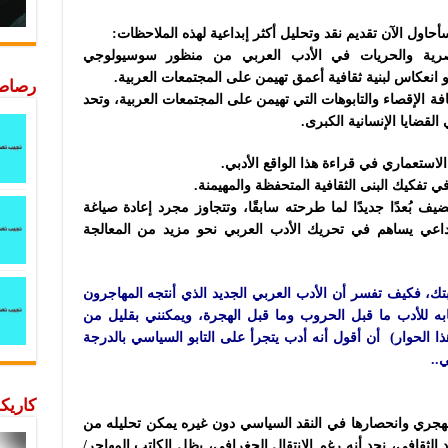
أحاول الآن تقديم نقد وتحليل أكثر إبداعية لهذه الملاحظات:
صرية والحريات في الأدب العربي من منظور سوسيولوجي
و انعكاس لبنية ثقافية أعمق تهيمن على المجتمعات العربية.
رصاصة
فة الإقصاء والتابوهات التي تهيمن على المجتمعات العربية، وتحد
لقضايا الإنسانية الكبرى.
 الاستعماري في قراءة هذا الواقع الأدبي.
ي تفكيك البنى الثقافية المتحفظة والمهيمنة.
ضيف بُعدًا جديدًا لما طرحته سابقًا، وتتجاوز مجرد إعادة صياغة
داعي يساهم في تحريك الأدب العربي نحو مزيد من المعالجة
بتك، فكيف تفسر أن الأدب العربي الجديد الذي أنتجه المهاجرون
ابه للأدب ما قبل الحروب وما قبل الهجرة، ويمكنني بقليل من
ا الحوار) أن أقول أنه أدب يتجرأ على التابو السياسي بالدرجة
ي..
كاريكا
جري وانحصارها في النقد السياسي دون غيره يمكن تحليله من
 الثقافي، نجد أنه رغم الانتقال الجغرافي، يظل الكاتب المهاجر/