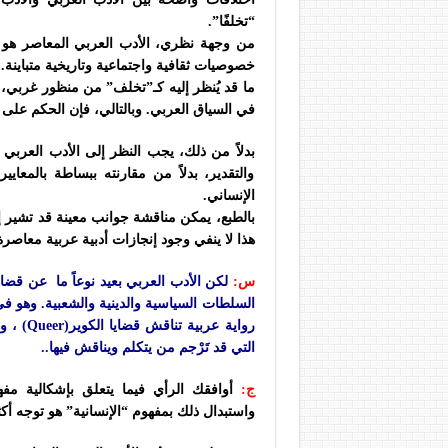
“تخلفًا”.
من وجهة نظري، الأدب العربي المعاصر هو أ
خصوصيات ثقافية واجتماعية وتاريخية متباينة
ما قد يُنظر إليه كـ”تخلف” من منظور غربي، ق
في السياق العربي. وبالتالي، فإن الحكم على
بدلاً من ذلك، يجب النظر إلى الأدب العربي ا
والتقدير، بدلاً من مقارنته ببساطة بالمعايي
الإنساني.
بالطبع، يمكن مناقشة جوانب معينة قد تشير 
هذا لا ينفي وجود إنجازات أدبية عربية معاصرة ذات ق
س:
لكن الأدب العربي بعيد نوعاً ما عن قض
السلطات السياسية والدينية والشعبية. وهو 
رواية ع
التي قد تَرْجم من يتكلم ويناقش فيها..
ج:
أوافقك الرأي فيما يتعلق بإشكالية مفهوم
واستبدال ذلك بمفهوم “الإنسانية” هو توجه أك