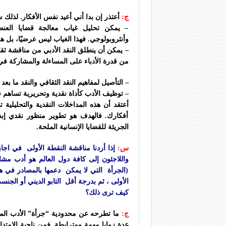
ج:
أعتذر إن بدا أني أعيد نفس الأفكار. لذلك س
– يمكن تحليل غياب معالجة قضايا العن
وأنثروبولوجي. فهذا الغياب ليس عرضيًا، بل ه
– يمكن أن ينطلق النقد الأدبي من مناقشة ثقا
من قدرة الأدباء على المساءلة والمشاركة في ا
– التأصيل لمفاهيم النقد الثقافي والنقد ما بعد
– توظيف الأدب كأداة نقدية وتحريرية تساهم ف
أعتقد أن هذه المداخلات النقدية والتحليلية ت
أفكارك. فالهدف هو تطوير منظور نقدي إب
الجريئة للقضايا الإنسانية الملحة.​​​​​​​​​​​​​​​​
س:
إذا أردنا مناقشة النقطة الأولى في اجا
واللاجئون إلى كافة دول العالم هو أدب مش
(الجرأة التي لا يمكن دعمها بالمصادر في هذ
الأولى ، ثم بدرجة أقل التابو الديني أو الجنس
كيف ترى ذلك؟
ج:
ما تطرحه عن محدودية “جرأة” الأدب المه
عدة زوايا مهمة ومترابطة. فمن ناحية الامتداد