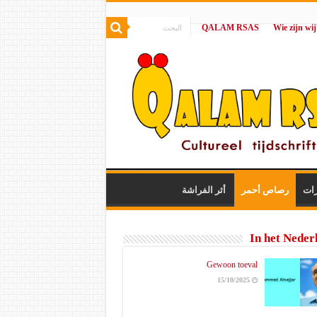
QALAM RSAS
|
رات
رصاص أحمر
أثر الفراشة
In het Neder
Gewoon toeval
15/10/2025