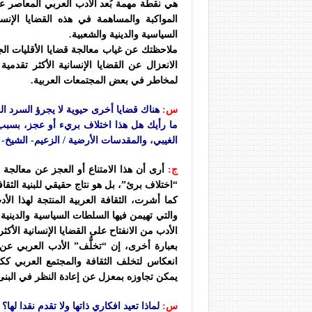
هي نقطة مهمة بُعد الأدب العربي المعاصر عن 
المواكبة والمساهمة في هذه القضايا الإنس
السياسية والدينية والشعبية.
ملاحظتك عن غياب معالجة قضايا الأقليات الج
الانعزال عن القضايا الإنسانية الأكثر تقد
لمخاطر في بعض المجتمعات العربية.
س:
هناك قضايا أخرى حيوية لا يجرؤ السرد ال
ما رأيك هل هذا اختلاف بريء أو عجز، بسبب ان
الغيبي، والمقدسات الأرضية / الزعيم- الشيخ- ا
ج:
أرى أن هذا الامتناع أو العجز عن معالجة 
“اختلاف برئ”، بل هو نتاج حقيقي للبنية الثقا
كما أشرت، الثقافة العربية المنتجة لهذا الأ
والتي تهيمن فيها السلطات السياسية والدينية 
الأدب من الانفتاح على القضايا الإنسانية الأكثر
بعبارة أخرى، إن “تخلُّف” الأدب العربي ع
انعكاس لتخلف الثقافة والمجتمع العربي ككل 
يمكن تجاوزه بمعزل عن إعادة النظر في البنى 
س:
لماذا تعيد افكاري ذاتها ولا تقدم نقدا لها؟