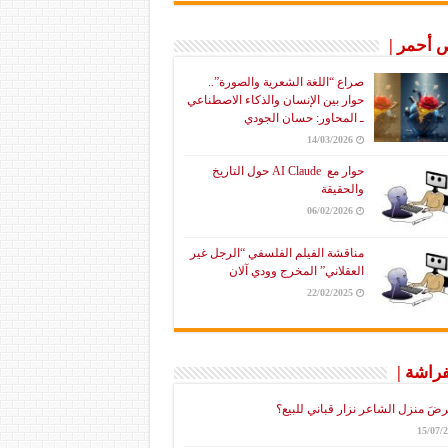
أحمر |
صراع “اللغة الشعرية والصورة”..
حوار بين الإنسان والذكاء الاصطناعي
ـ المحاور: حسان الجودي
14/03/2026
حوار مع AI Claude حول التاريخ
والحقيقة
06/02/2026
مناقشة الفيلم الفلسفي “الرجل غير
العقلاني” المخرج وودي آلان
22/02/2025
فراشة |
رضَ منزل الشاعر نزار قباني للبيع؟
15/07/