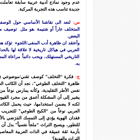
عدم وجود نماذج أدبية عربية سابقة تعاملت
جديدة تناسب هذه التجربة المركبة.
س:
لنعد الى نقاشنا الأساسي حول الوصف 
المتخلف عاراً أو شتيمة .هو مثل توصيف م
البعض.
وأعتقد ان ظاهرة أدب المنفى/اللجوء تؤكد هذ
العربي في هياكل تاريخية لا علاقة لها بالحد
التاريخي المستهلك، ويحب دائماً مراعاة المش
به.
ج:
فكرة “التخلف” كوصف تقني/موضوعي (وليس 
ظاهرة “التخلف الطوعي”، نجد أن الكاتب الع
نفس الأطر التقليدية، وكأنه يمارس نوعاً من 
يشير إلى أن المشكلة أعمق من مجرد القيود 
لكنه لا يضمن استخدامها، حيث يحمل الكاتب
العربي نوعاً من “الكبح الطوعي” للتجريب وا
فقدان الهوية يؤدي إلى التمسك المَرَضي بالأ
للتطور، ويصبح التراث “ملجأً نفسياً” بدل أن
بأزمة ثقة عميقة في الذات العربية المعا
التراث والهوية؟