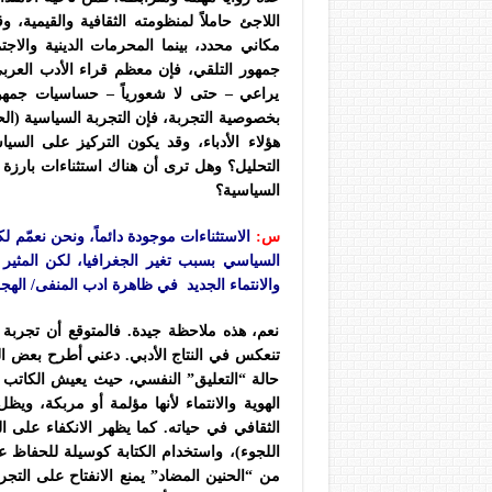
اللاجئ حاملاً لمنظومته الثقافية والقيمية،
مكاني محدد، بينما المحرمات الدينية والاجتم
جمهور التلقي، فإن معظم قراء الأدب العرب
يراعي – حتى لا شعورياً – حساسيات جمهوره
بخصوصية التجربة، فإن التجربة السياسية (ال
هؤلاء الأدباء، وقد يكون التركيز على السي
التحليل؟ وهل ترى أن هناك استثناءات بارزة
السياسية؟
س:
الاستثناءات موجودة دائماً، ونحن نعمّم 
السياسي بسبب تغير الجغرافيا، لكن المثير 
والانتماء الجديد في ظاهرة ادب المنفى/ الهجر
نعم، هذه ملاحظة جيدة. فالمتوقع أن تجربة ال
تنعكس في النتاج الأدبي. دعني أطرح بعض الت
حالة “التعليق” النفسي، حيث يعيش الكاتب 
الهوية والانتماء لأنها مؤلمة أو مربكة، و
الثقافي في حياته. كما يظهر الانكفاء على ا
اللجوء)، واستخدام الكتابة كوسيلة للحفاظ 
من “الحنين المضاد” يمنع الانفتاح على التجر