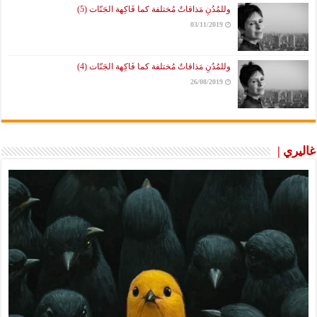
وللمُدُنِ مَذاقاتٌ مُختلفة كما فَاكِهة الجَنّات (5)
03/11/2019
وللمُدُنِ مَذاقاتٌ مُختلفة كما فَاكِهة الجَنّات (4)
26/08/2019
غاليري |