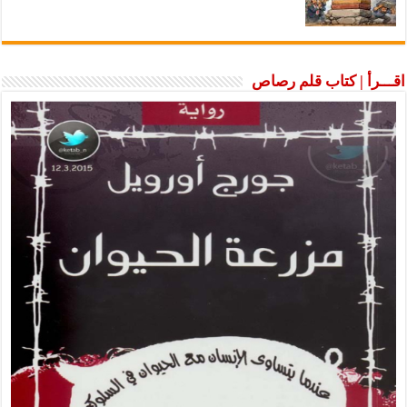
اقـــرأ | كتاب قلم رصاص