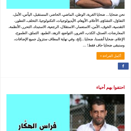
نحن ضحايا… ضحايا الغربة، الوطن، الماضي، الحاضر، المستقبل، اليأس، الأمل،
التفاؤل، التشاؤم، الأحلام، الأوهام، الأيديولوجيات، التكنولوجيا، التخلف، التطور،
التقدمية، الخوف، الأمن، الاستعمار، الاستقلال، الرجعية، الاستبداد، التحرر، الأنظمة،
المعارضات، الصدق، الكذب، الغرور، التواضع، الزهد، الطمع، التملق، الطموح،
الإعلام، ضحايا أنفسنا، ضحايا…إلخ، وفي نهاية المطاف ستزول جميع الإضافات،
وسنبقى ضحايا حاف فقط! …
أكمل القراءة »
احتفوا بهم أحياء