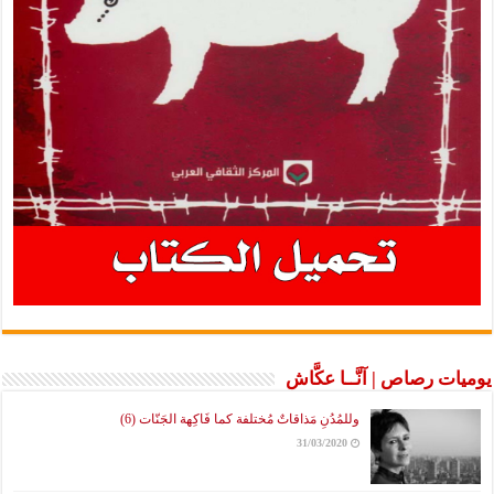
يوميات رصاص | آنَّــا عكَّاش
وللمُدُنِ مَذاقاتٌ مُختلفة كما فَاكِهة الجَنّات (6)
31/03/2020