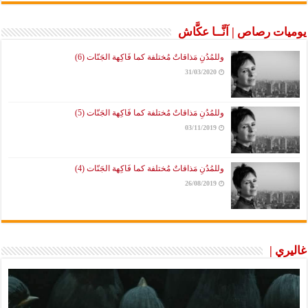
يوميات رصاص | آنَّــا عكَّاش
وللمُدُنِ مَذاقاتٌ مُختلفة كما فَاكِهة الجَنّات (6)
31/03/2020
وللمُدُنِ مَذاقاتٌ مُختلفة كما فَاكِهة الجَنّات (5)
03/11/2019
وللمُدُنِ مَذاقاتٌ مُختلفة كما فَاكِهة الجَنّات (4)
26/08/2019
غاليري |