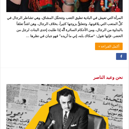
المرأة التي تعيش في البادية تطيق التعب وتتحمَّل المشاق، وهي تشاطر الرجال في
كلِّ المتعب التي يلاقونها، وتتعلقُّ بزوجها كثيراَ، بخلاف الرجال، وهن اشدُّ تعلقاَ
بالبداوة من الرجال، ومن الأحكام السائرة أنَّه إذا طلبت إحدى البنات لرجل من
الحضر، فإنها تقول: “صكاك بابه، إني ما أريده” فهو جبان في نظرها …
أكمل القراءة »
نحن وعبد الناصر