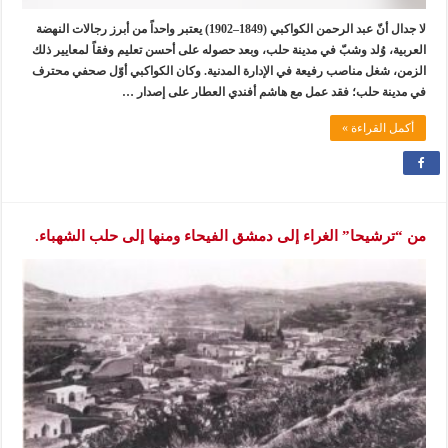
لا جدال أنّ عبد الرحمن الكواكبي (1849–1902) يعتبر واحداً من أبرز رجالات النهضة
العربية، وُلد وشبّ في مدينة حلب، وبعد حصوله على أحسن تعليم وفقاً لمعايير ذلك
الزمن، شغل مناصب رفيعة في الإدارة المدنية. وكان الكواكبي أوّل صحفي محترف
في مدينة حلب؛ فقد عمل مع هاشم أفندي العطار على إصدار …
أكمل القراءة »
من “ترشيحا” الغراء إلى دمشق الفيحاء ومنها إلى حلب الشهباء.