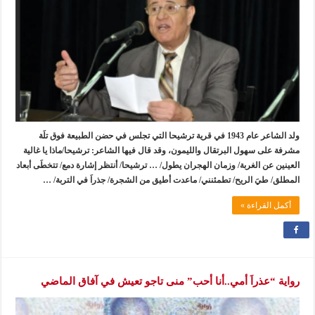
ولد الشاعر عام 1943 في قرية ترشيحا التي تجلس في حضن الطبيعة فوق تلَة
مشرفة على سهول البرتقال والليمون، وقد قال فيها الشاعر: ترشيحا/ماذا يا غالية
العينين عن الغربة/ وزمان الهجران يطول/ … ترشيحا/ أنتظر إشارة دمع/ تتخطَى أبعاد
المطلق/ طيَ الريح/ تطمئنني/ ماعدت أطيق من الشجرة/ جذراَ في التربة/ …
أكمل القراءة »
رواية “عذراَ أمي..أنا أحب” منى تاجو تعيش في آفاق الماضي