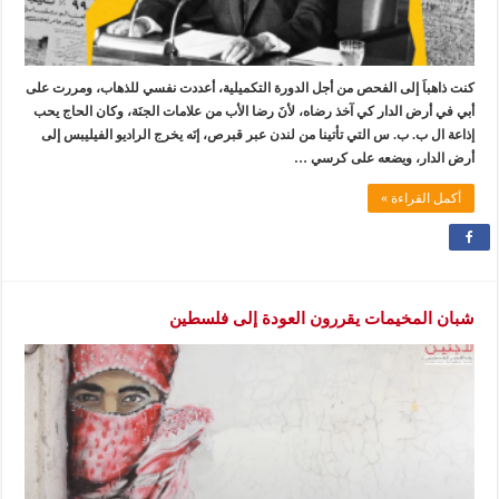
كنت ذاهباَ إلى الفحص من أجل الدورة التكميلية، أعددت نفسي للذهاب، ومررت على
أبي في أرض الدار كي آخذ رضاه، لأنَ رضا الأب من علامات الجنَة، وكان الحاج يحب
إذاعة ال ب. ب. س التي تأتينا من لندن عبر قبرص، إنَه يخرج الراديو الفيليبس إلى
أرض الدار، ويضعه على كرسي …
أكمل القراءة »
شبان المخيمات يقررون العودة إلى فلسطين