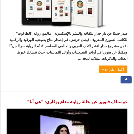
صدر حديثا عن دار جدار للثقافة والنشر بالإسكندرية – مالمو، رواية “الطاغوت”
للكاتب السوري المعروف فيصل خرتش، في إصدار متاح بصيغتيه الورقية والرقمية،
ضمن مشروع جدار لنشر الأدب العربي والعالمي المعاصر. تُقدّم الرواية سردًا جريئًا
ومكثفًا عن سوريا في أواخر السبعينات وأوائل الثمانينات، حيث تتشابك خيوط
العذاب والذكريات، مقدّمة لمحة …
أكمل القراءة »
غوستاف فلوبير عن بطلة روايته مدام بوفاري: “هي أنا”