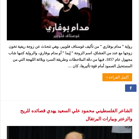
رواية ” مدام بوفاري ” من تأليف غوستاف فلوبير، وهي تتحدَث عن زوجة ريفية تخون
زوجها مع عدد من العشاق، اسم الزوجة ” إيما ” أو مدام بوفاري، والرواية كتبها شاب
مجهول عام 1857، فيها من دقَة الملاحظات وطريقة السرد وبلاغة اللهجة التي من
المستحيل الصمود أمام قوَة تأثيرها، كان …
أكمل القراءة »
الشاعر الفلسطيني محمود علي السعيد يهدي قصائده للريح
والزعتر وبيارات البرتقال