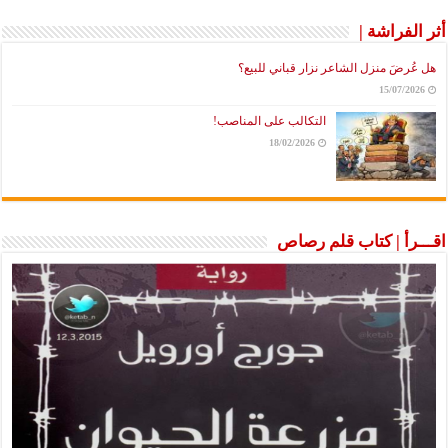
أثر الفراشة |
هل عُرضَ منزل الشاعر نزار قباني للبيع؟
15/07/2026
التكالب على المناصب!
18/02/2026
اقـــرأ | كتاب قلم رصاص