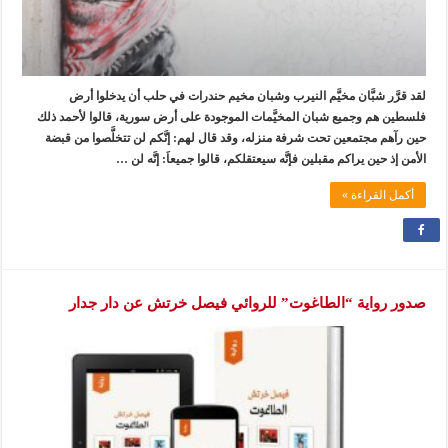
لقد قرَّر شبَّان مخيَّم النيرب وشبان مخيم حندرات في حلب أن يدخلوا أرض
فلسطين هم وجميع شبان المخيَّمات الموجودة على أرض سورية، قالوا لأحمد ذلك
حين رآهم مجتمعين تحت شرفة منزله، وقد قال لهم: إنَّكم لن تتخلَّصوا من قبضة
الأمن إذ حين يراكم مقبلين فإنَّه سيعتقلكم، قالوا جميعاَ: إنَّه لن …
أكمل القراءة »
صدور رواية “الطاغوت” للروائي فيصل خرتش عن دار جدار