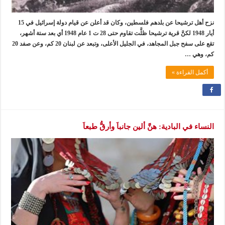
نزح أهل ترشيحا عن بلدهم فلسطين، وكان قد أعلن عن قيام دولة إسرائيل في 15
أيار 1948 لكنَّ قرية ترشيحا ظلَّت تقاوم حتى 28 ت 1 عام 1948 أي بعد ستة أشهر،
تقع على سفح جبل المجاهد، في الجليل الأعلى، وتبعد عن لبنان 20 كم، وعن صفد 20
كم، وهي …
أكمل القراءة »
النساء في البادية: هنَّ ألين جانباَ وأرقُّ طبعاَ