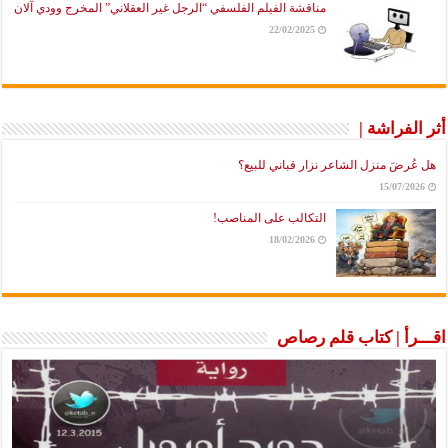
مناقشة الفيلم الفلسفي “الرجل غير العقلاني” المخرج وودي آلان
22/02/2025
أثر الفراشة |
هل عُرضَ منزل الشاعر نزار قباني للبيع؟
15/07/2026
التكالب على المناصب!
18/02/2026
اقـــرأ | كتاب قلم رصاص