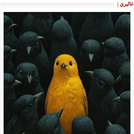
غاليري |