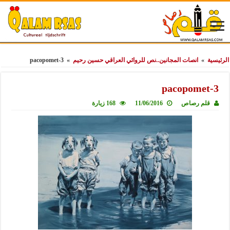
الرئيسية
»
انصات المجانين..نص للروائي العراقي حسين رحيم
»
pacopomet-3
pacopomet-3
قلم رصاص
11/06/2016
168 زيارة