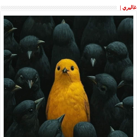
غاليري |