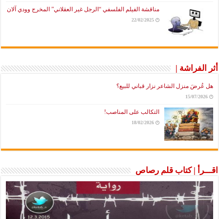
مناقشة الفيلم الفلسفي “الرجل غير العقلاني” المخرج وودي آلان
22/02/2025
أثر الفراشة |
هل عُرضَ منزل الشاعر نزار قباني للبيع؟
15/07/2026
التكالب على المناصب!
18/02/2026
اقـــرأ | كتاب قلم رصاص