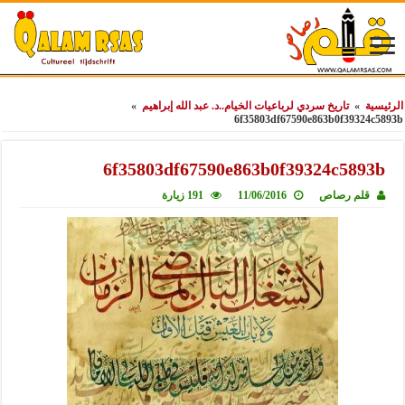
الرئيسية
»
تاريخ سردي لرباعيات الخيام..د. عبد الله إبراهيم
»
6f35803df67590e863b0f39324c5893b
6f35803df67590e863b0f39324c5893b
قلم رصاص
11/06/2016
191 زيارة