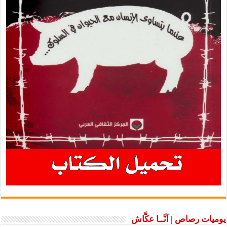
يوميات رصاص | آنَّــا عكَّاش