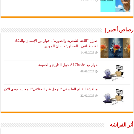
15/10/2025
رصاص أحمر |
صراع “اللغة الشعرية والصورة”.. حوار بين الإنسان والذكاء
الاصطناعي ـ المحاور: حسان الجودي
14/03/2026
حوار مع AI Claude حول التاريخ والحقيقة
06/02/2026
مناقشة الفيلم الفلسفي “الرجل غير العقلاني” المخرج وودي آلان
22/02/2025
أثر الفراشة |