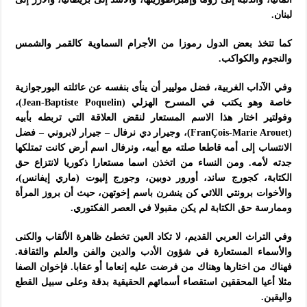
لبنان.
كما تتخذ بعض الدول رموزا من الأجرام السماوية كالقمر والشمس
والنجوم والكواكب.
وفي الآداب الغربية، فضل موليير أن ينأى بنفسه عن عائلته البورجوازية
خاصة وهو يكتب في المسرح الهزلي (Jean-Baptiste Poquelin)،
وفولتير اختار هذا الاسم المستعار لنقض العلاقة التي تربطه بأبيه
(FranÇois-Marie Arouet)، وجيرار دي نرفال – جيرار لابروني – فضل
الانتساب إلى أمه قاطعا صلته مع أبيه، ونرفال اسم أرض كانت تمتلكها
جدته لأمه. ومن النساء من اتخذن اسما مستعارا ذكوريا لانتزاع حق
الكتابة، كجورج ساند، أورور دوبين، وجورج إليوت (ماري إيفانس)،
والأخوات برونتي اللائي كن ينشرن باسم إخوتهن، حيث أن بروز المرأة
وممارسة حق الكتابة لم يكن مقبولا في العصر الفكتوري.
وفي التراث العربي القديم، لا تكاد العين تخطئ ظاهرة الألقاب والكنى
والأسماء المستعارة في شؤون الأدب والدين والفن والعلم والثقافة.
فهناك من اختارها وهناك من فرضت عليه إنعاما أو عقابا. فإخوان الصفا
مثلا أعيا المحققين استقصاء أسمائهم الحقيقية بدقة وعلى سبيل القطع
واليقين.