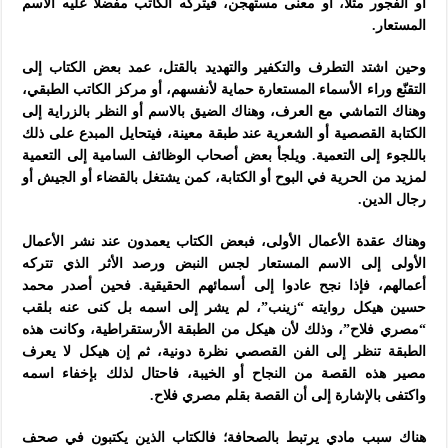
أو الفجور مثلا، أو معنى مستهجن، فيتركه الكاتب مفضلا عليه الاسم
المستعار.
وحين اشتد التطرف والتكفير والتهديد بالقتل، عمد بعض الكتاب إلى
التقنّع وراء الأسماء المستعارة حماية لأنفسهم، أو مركز الكاتب الطبقي،
وهناك التماشي مع العرف، وهناك الضيق بالاسم أو النظر بالزراية إلى
الكتابة القصصية أو الشعرية عند طبقة معينة، فيتحايل المبدع على ذلك
باللجوء إلى التعمية. ويلجأ بعض أصحاب الوظائف السامية إلى التعمية
لمزيد من الحرية في البوح أو الكتابة، كمن يشتغل بالقضاء أو الجيش أو
رجال الدين.
وهناك عقدة الأعمال الأولى، فبعض الكتاب يعمدون عند نشر الأعمال
الأولى إلى الاسم المستعار لجس النبض ورصد الأثر الذي تتركه
أعمالهم، فإذا نجح عادوا إلى أسمائهم الحقيقية. فحين أصدر محمد
حسين هيكل روايته “زينب”، لم يشر إلى اسمه بل كنى عنه بلقب
“مصري فلاح”، وذلك لأن هيكل من الطبقة الأرستقراطية، وكانت هذه
الطبقة تنظر إلى الفن القصصي نظرة دونية، ثم إن هيكل لا يعرف
مصير هذه القصة من النجاح أو الخيبة، فاحتال لذلك بإخفاء اسمه
واكتفى بالإشارة إلى أن القصة بقلم مصري فلاح.
هناك سبب مادي يرتبط بالصحافة؛ فالكتاب الذين يكتبون في صحف