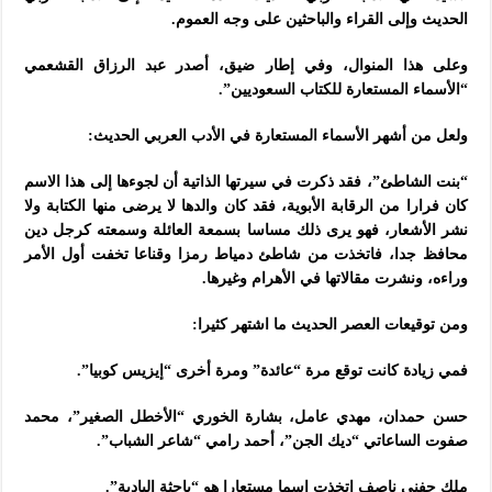
الحديث وإلى القراء والباحثين على وجه العموم.
وعلى هذا المنوال، وفي إطار ضيق، أصدر عبد الرزاق القشعمي
“الأسماء المستعارة للكتاب السعوديين”.
ولعل من أشهر الأسماء المستعارة في الأدب العربي الحديث:
“بنت الشاطئ”، فقد ذكرت في سيرتها الذاتية أن لجوءها إلى هذا الاسم
كان فرارا من الرقابة الأبوية، فقد كان والدها لا يرضى منها الكتابة ولا
نشر الأشعار، فهو يرى ذلك مساسا بسمعة العائلة وسمعته كرجل دين
محافظ جدا، فاتخذت من شاطئ دمياط رمزا وقناعا تخفت أول الأمر
وراءه، ونشرت مقالاتها في الأهرام وغيرها.
ومن توقيعات العصر الحديث ما اشتهر كثيرا:
فمي زيادة كانت توقع مرة “عائدة” ومرة أخرى “إيزيس كوبيا”.
حسن حمدان، مهدي عامل، بشارة الخوري “الأخطل الصغير”، محمد
صفوت الساعاتي “ديك الجن”، أحمد رامي “شاعر الشباب”.
ملك حفني ناصف اتخذت اسما مستعارا هو “باحثة البادية”.