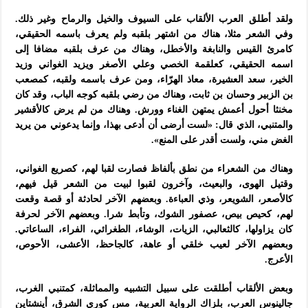
ولقد أطلق العرب الألقاب على السيوف والخيل والرماح وغير ذلك.
وفي الشعر مثلا، هناك من اشتهر بلقبه ولم يعرف باسمه الحقيقي،
كامرئ القيس والنابغة والأخطل، وهناك من عرف بلقبه مضافا إلى
اسمه الحقيقي، كعلقمة الخصي وعلي الأصغر ويزيد الغواني وزيد
الخير، سعد العشيرة، معاذ الهرّاء، ومن عرف باسمه ولقبه، كمصعب
بن الزبير وحسان بن ثابت، وهناك من رضي بلقبه كوجه الباب، وقد كان
مخنثا أحول أعمش يمتهن الغناء وورش. وهناك من لم يرض كالأقشير
والمتنبي، الذي قال: «لست أرضى أن أدعى بهذا، وإنما يدعوني من يريد
الغض مني، ولست أقدر على المنع».
وهناك من الشعراء من نطق بألفاظ فصارت لقبا لهم، كصريع الغواني،
وقتيل الهوى، والبعيث، وآخرون لقبوا لبيت من الشعر قيل فيهم،
كالأصعر، الشويعر، وذي العباءة. وبعضهم الآخر لحادثة أو قصة وقعت
لهم، كحيص بيص، عصفور الشوك، وتأبط شرا. وبعضهم الآخر لحرفة
كان يزاولها، كالثعالبي، الزيات، الوشاء، الطغرائي، الفراء، الساعاتي.
وبعضهم الآخر لعيب خلقي أو عاهة، كالجاحظ، الأعشى، الأحوص،
الأعرج.
وبعض الألقاب أطلقت على سبيل التشبيه والمماثلة، كمتنبي الغرب،
جالينوس العرب، بلزاك الرواية العربية، مس كوري الشرق، أينشتاين