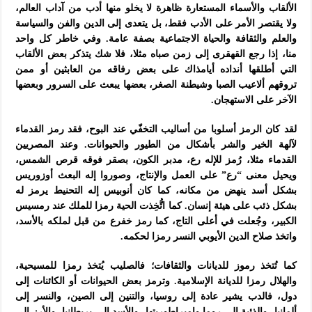
الألقاب والأسماء المستعارة ظاهرة لا يخلو منها أدب من آداب العالم،
ولا يقتصر الأمر على الأدب فقط، بل يتعدى إلى الدين والفن والسياسة
والعلم والثقافة والحياة الاجتماعية بصفة عامة. وفي خاطر كل واحد
منا، إذا رجع القهقرى إلى زمن صباه مثلا، فلا شك يتذكر بعض الألقاب
التي أطلقها أنداده أيامذاك على بعض رفاقه من العابثين أو ممن
تروقهم ألاعيب الصبا وشيطنة الصغر، بعضها يبعث على السرور وبعضها
الآخر على الاستهجان.
لقد كان الرمز أسلوبا من أساليب التخفّي عند البوح، فقد رمز القدماء
لآلهة الخير والشر بأشكال من الطيور والحيوانات. وعند المصريين
القدماء مثلا، رُمز للإله رع، مدبر الكون، بصقر فوقه قرص الشمس،
ويحيل معنى “رع” على العمل والإنتاج، وصوروا إله البعث أوزوريس
بشكل أسد ينهض من مكانه، كما كان أنوبيس إله التحنيط يرمز له
بشكل ذئب على هيئة إنسان. كما اتُّخِذت الحية رمزا للملك عند رمسيس
الكبير، وجُعلت في أعلى التاج، كما رمز خفرع من قبل لملكه بالأسد،
واتخذ صلاح الدين الأيوبي النسر رمزا لحكمه.
كما تُتخذ رموز للديانات والثقافات؛ فالصليب يُتخذ رمزا للمسيحية،
والهلال رمزا للديانة الإسلامية. وترمز بعض الحيوانات أو الكائنات إلى
دول، فالدب يشير عادة إلى روسيا، والتنين إلى الصين، والنسر إلى
ألمانيا، والذئبة إلى روما وإمبراطوريتها، والأسد إلى بريطانيا، والأرز إلى