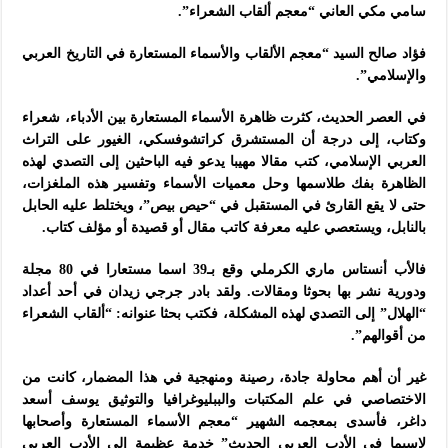
سامي مكي العاني “معجم ألقاب الشعراء”.
فؤاد صالح السيد “معجم الألقاب والأسماء المستعارة في التاريخ العربي
والإسلامي”.
في العصر الحديث، كثرت ظاهرة الأسماء المستعارة بين الأدباء، شعراء
وكتاب، إلى درجة أن المستشرق كراتشوفسكي، الغيور على التراث
العربي الإسلامي، كتب مقالا مهيبا يدعو فيه الباحثين إلى التصدي لهذه
الظاهرة بفك طلاسمها وحل معميات الأسماء وتفسير هذه الملغزات،
حتى لا يقع القارئ في المستقبل في “حيص بيص”، ويختلط عليه الحابل
بالنابل، ويستعصي عليه معرفة كاتب مقال أو قصيدة أو مؤلف كتاب.
فالأب أنستاس ماري الكرملي وقع بـ39 اسما مستعارا في 80 مجلة
ودورية نشر بها بحوثا ومقالات. ولقد بادر جرجي زيدان في أحد أعداد
“الهلال” إلى التصدي لهذه المشكلة، فكتب بحثا عنوانه: “ألقاب الشعراء
من أقوالهم”.
غير أن أهم محاولة جادة، رصينة ومنهجية في هذا المضمار، كانت من
الاختصاصي في علم المكتبات والببليوغرافيا والتوثيق يوسف أسعد
داغر، فأسدى بمعجمه الشهير “معجم الأسماء المستعارة وأصحابها
لاسيما في الأدب العربي الحديث” خدمة عظيمة إلى الأدب العربي