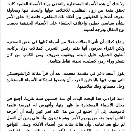
ولا شك أن هذه الأسماء المستعارة والتخفي وراء الأسماء القلمية كانت
تحقق متعة بين رواد المقاهي، للاختلاف حولها والبحث فيها ومحاولة
معرفة أصحابها الحقيقيين بين قُصّاد تلك المقاهي، خاصة إذا تعلق الأمر
بشأن سياسي خطير، واختلاف الجلساء على الأسماء الحقيقية بحسب
نوع المقال ودرجة أهميته.
وشاع كذلك أن تأتي المقالات غفلا من أسماء كتابها في بعض الصحف،
ولكن القراء يعرفون أنها بقلم رئيس التحرير، كمقالات دواد بركات،
أنطون الجميل، خليل ثابت، ويعقوب صروف. ومن الكتاب من كان
يتستر وراء رمز، كصليب، نجمة، نقاط متتابعة.
يقول أسعد داغر في مقدمة معجمه، بعد أن قرأ مقالة كراتشوفسكي
التي يهيب فيها بالباحثين العرب أن يتصدوا لمشكلة الأسماء المستعارة
وحل معمياتها وفك طلاسمها:
«منذ قراءتي هذا البحث البناء، أي منذ خمسين سنة تقريبا، أجمع في
مجال الأسماء المستعارة ما ظهر منها، وأفهرس له فهرسة علمية
قاموسية، إلى أن اجتمع لي من هذا كله قدر كبير رأيت أن أخرجه
للناس ليفيد منه من يهمهم الأمر، وهم عديدون. وأنا على يقين أن العمل
لم يبلغ بعد تمامه، وأن هناك مئات من أسماء الأقلام وشتى التواقيع
المستعارة لم يتم الكشف عنها. فأقدمت، مع ذلك، على إخراجه،