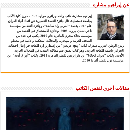
عن إبراهيم مشارة
إبراهيم مشارة، كاتب وناقد جزائري مواليد 1967، خريج كلية الآداب
بجامعة قسنطينة، نال جائزة القصة القصيرة عن اتحاد أدباء العراق
عام 2007 بقصة "العربي ولد صالحة"، وجائزة النقد من مؤسسة
ناجي نعمان بيروت 2008، وجائزة الاستحقاق في القصة من
مؤسسة نجلاء محرم بالقاهرة عام 2010. يكتب في عدد من
الصحف العربية والمهجرية والمجلات المحكمة والأدبية في معظم
ربوع الوطن العربي. صدر له كتاب "وهج الأربعين" من إصدار وزارة الثقافة في إطار احتفالية
الجزائر عاصمة الثقافة العربية، وهو كتاب نقدي ضم مقالاته النقدية في المجلات العربية
الأدبية. وكتاب "ديوان الحكايا" عن دار إيزيس للنشر القاهرة 2011، وكتاب "أوراق أدبية" عن
مؤسسة نون للنشر ألمانيا 2016.
مقالات أخرى لنفس الكاتب