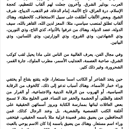
العرب، بودلير الشرق. وآخرون جعلت لهم ألقاب للتعظيم، كحجة
الإسلام، درة العراق، تاج الأئمة، إمام الدعاة، فم الذهب، الديباج، شرف
الشيخ. وبعض الألقاب أطلقت على سبيل الاستخفاف، كالحطيئة، وهناك
ألقاب تطلق لمنصب سياسي، مثلا: المعز لدين الله، القاهر بالله، سيف
الدولة، عضد الدولة. وهناك من عرفوا بالأذواء، كذي التاج، وذي النورين،
وذي الشهادتين، وذي القروح، وذي الوزارتين، وذي اللسانين، وذي
البيانين.
وفي مجال الفن، يعرف الغالبية من الناس على ماذا يحيل لقب كوكب
الشرق، صاحبة العصمة، العندليب الأسمر، مطرب الملوك، جارة القمر،
الشحرورة، وغير ذلك كثير.
حين يتخذ الشاعر أو الكاتب اسما مستعارا، فإنه يتقنع بقناع أو يختفي
وراء خمار الأسماء، وهناك أسباب تدعو إلى ذلك، كالخوف من الرقابة
السياسية، أو الهروب من الرقابة الدينية والاجتماعية، أو الفرار من
الحقد والظلم، أو الحشمة والخفر عند النساء. ففي الخليج مثلا، لا تسمح
بعض العائلات لبناتها بممارسة الكتابة وبروز أسمائهن الحقيقية على
أغلفة الكتب القصصية والشعرية، بل وعند الرجال كذلك. فمن
المحافظين من يضيق بنشر قصيدة غزلية مثلا باسمه الحقيقي، فيتخفى
وراء اسم مستعار. وهناك من يضيق باسمه إذا كان الاسم يوحي بالعبث