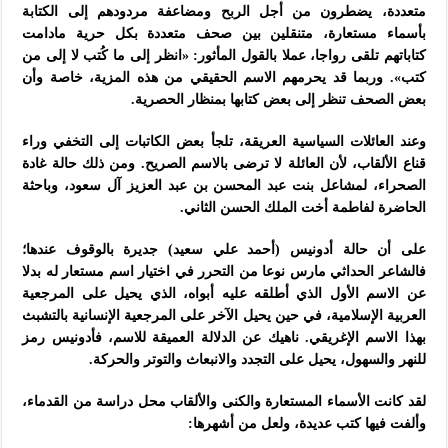
متعددة، يضطرون من أجل الربح ومضاعفة مردودهم إلى الكتابة
بأسماء مستعارة، متنقلين بين صحف متعددة بكل حرية مادامت
كتاباتهم تلقى رواجا، عملا بالقول المأثور: «انظر إلى ما كُتب لا إلى من
كتب». وربما قد يحرمهم الاسم الحقيقي من هذه المزية، خاصة وأن
بعض الصحف تنظر إلى بعض كتابها بمنظار الحصرية.
وعند العائلات السياسية العريقة، تلجأ بعض الكاتبات إلى التخفي وراء
قناع الألقاب، لأن العائلة لا ترضى بالاسم الصريح. ومن ذلك حالة غادة
الصحراء، لمشاعل بنت عبد المحسن بن عبد العزيز آل سعود، وباحثة
الحاضرة لفاطمة أخت الملك الحسن الثاني.
على أن حالة أدونيس (أحمد علي سعيد) جديرة بالوقوف عندها؛
فالشاعر الحداثي مارس نوعا من التحرر في اختيار اسم مستعار له بدلا
عن الاسم الأول الذي أطلقه عليه أبواه، الذي يحيل على المرجعية
العربية الإسلامية، في حين يحيل الآخر على المرجعية الإنسانية بالتشبث
بهذا الاسم الإغريقي. ناهيك عن الدلالة العميقة للاسم، فأدونيس رمز
للنهر والسهول، يحيل على التجدد والانبعاث والتوتر والحركة.
لقد كانت الأسماء المستعارة والكنى والألقاب محل دراسة من القدماء،
وألفت فيها كتب عديدة، ولعل من أشهرها: