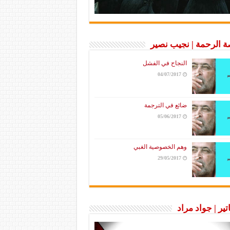
 الرحمة | نجيب نصير
النجاح في الفشل
04/07/2017
ضائع في الترجمة
05/06/2017
وهم الخصوصية الغبي
29/05/2017
تير | جواد مراد