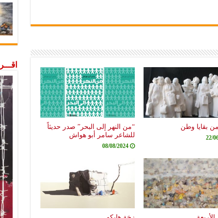
اقـــ
من بقايا وطن
“من النهر إلى البحر” صدر حديثاً
للشاعر سامر أبو هواش
22/0
08/08/2024
الأربعة
زخة هايكو