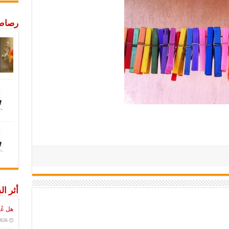
رصاص 
أثر ال
هل عُ
2026