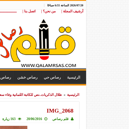
2026/07/20 الساعة 6:55 صباحًا
أرشيف المجلة |
من نحن؟ |
اتصل بنا |
ـــــــــــــــ
الرئيسية
رصاص حي
رصاص خشن
رصاص ن
الرئيسية
»
ظلال الذكريات..نص للكاتبة العُمانية وفاء سع
IMG_2068
قلم رصاص
20/06/2016
163 زيارة