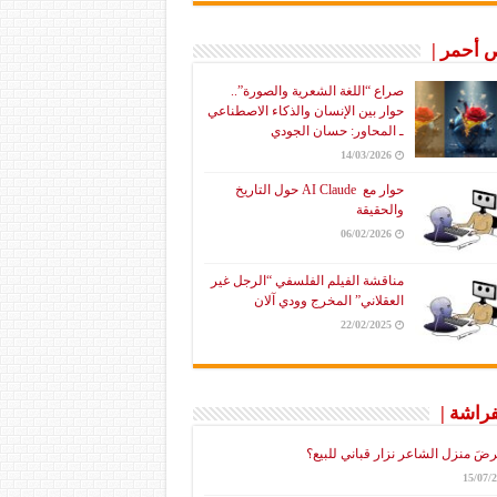
أحمر |
صراع “اللغة الشعرية والصورة”..
حوار بين الإنسان والذكاء الاصطناعي
ـ المحاور: حسان الجودي
14/03/2026
حوار مع AI Claude حول التاريخ
والحقيقة
06/02/2026
مناقشة الفيلم الفلسفي “الرجل غير
العقلاني” المخرج وودي آلان
22/02/2025
فراشة |
رضَ منزل الشاعر نزار قباني للبيع؟
15/07/