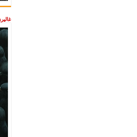
غاليري