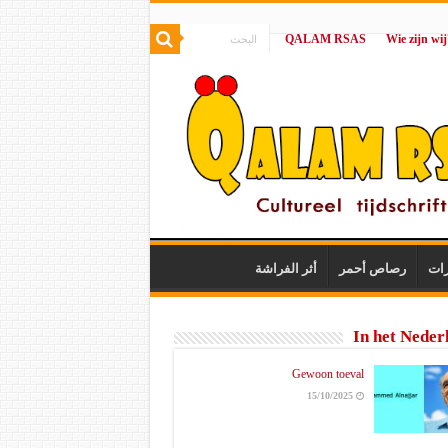
QALAM RSAS
|
رات
رصاص أحمر
أثر الفراشة
In het Neder
Gewoon toeval
15/10/2025