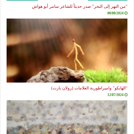
“من النهر إلى البحر” صدر حديثاً للشاعر سامر أبو هواش
08/08/2024
“الهايكو” وامبراطورية العلامات (رولان بارت)
12/07/2024