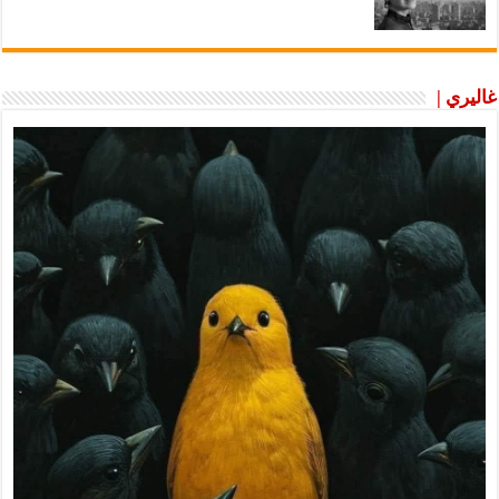
غاليري |