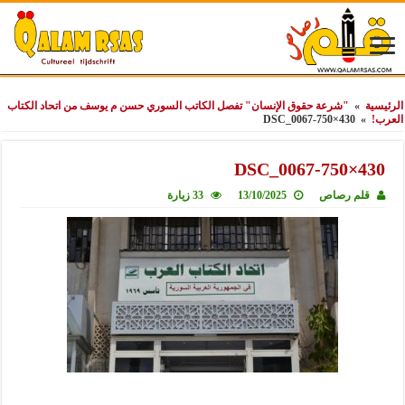
الرئيسية
»
"شرعة حقوق الإنسان" تفصل الكاتب السوري حسن م يوسف من اتحاد الكتاب
العرب!
»
DSC_0067-750×430
DSC_0067-750×430
قلم رصاص
13/10/2025
33 زيارة