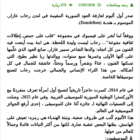
رصد ومتابعات
15/03/2026
478 زيارة
صدر أول ألبوم لعازفة العود السورية المقيمة في لندن رحاب عازار،
الموسوم بـ هندبة (Dandelion).
ووفقاً لما نُشر على فيسبوك في مجموعة “قلب على حمص..إطلالات
ثقافية متنوعة”… رحاب ليست وليدة اللحظة. هي ابنة بيت أينعت فيه
الفنون من كل اتجاه: والدها الشاعر سمير عازار، صانع العود الذي علّمها
على آلتها الأولى وعمرها سبع سنوات، ووالدتها ربا نظير بطيخ، التي
تسكنها الفنون ، غناءً وشعراً ورسماً ونحتاً، عاشقة للجمال في كل
أشكاله. من هذا الثراء الإنساني والجمالي خرجت رحاب لتصنع
موسيقاها الخاصة.
في عام 2014، كسرت حاجزاً تاريخياً لتصبح أول امرأة تعزف منفردةً مع
الأوركسترا الوطنية السورية للموسيقى العربية. وفي عام 2025، وصلت
إلى التصفيات النهائية لـ جائزة آغا خان للموسيقى ، إحدى أرفع الجوائز
الموسيقية في العالم.
هذا الألبوم كُتب في ظروف صعبة، ونبتة الهندباء هي رمزه: تعيش على
الهامش، يظنها البعض عشبة ضارة، لكنها من أكثر النباتات فائدةً وجمالاً
للعالم من حولها.
🎸 الموسيقيون: