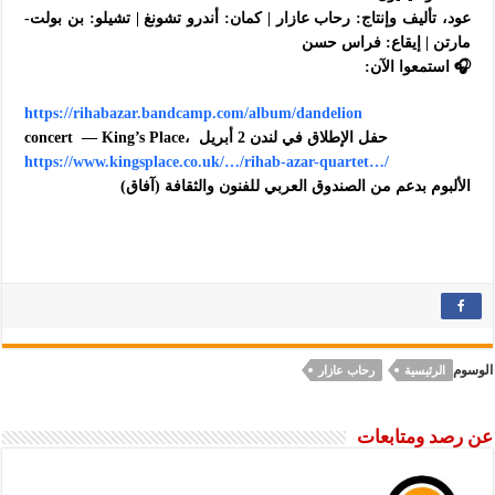
عود، تأليف وإنتاج: رحاب عازار | كمان: أندرو تشونغ | تشيلو: بن بولت-
مارتن | إيقاع: فراس حسن
🎧 استمعوا الآن:
https://rihabazar.bandcamp.com/album/dandelion
concert — King’s Place، حفل الإطلاق في لندن 2 أبريل
https://www.kingsplace.co.uk/…/rihab-azar-quartet…/
الألبوم بدعم من الصندوق العربي للفنون والثقافة (آفاق)
الوسوم
الرئيسية
رحاب عازار
عن رصد ومتابعات