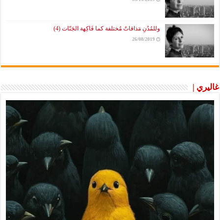
وللمُدُنِ مَذاقاتٌ مُختلفة كما فَاكِهة الجَنّات (4)
26/08/2019
غاليري |