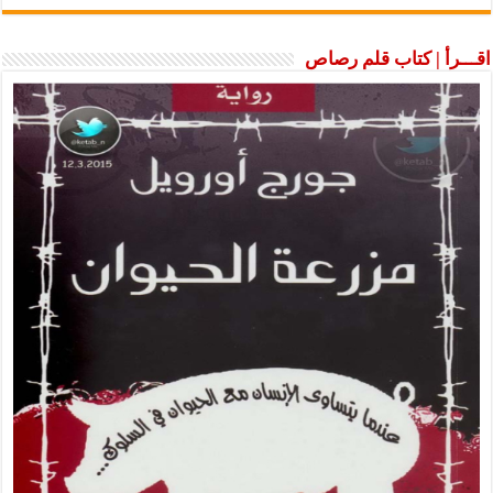
اقـــرأ | كتاب قلم رصاص