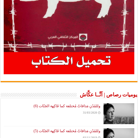
يوميات رصاص | آنَّــا عكَّاش
وللمُدُنِ مَذاقاتٌ مُختلفة كما فَاكِهة الجَنّات (6)
31/03/2020
وللمُدُنِ مَذاقاتٌ مُختلفة كما فَاكِهة الجَنّات (5)
03/11/2019