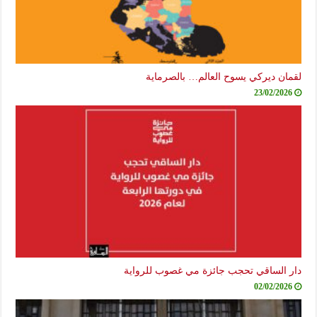
لقمان ديركي يسوح العالم… بالصرماية
23/02/2026
دار الساقي تحجب جائزة مي غصوب للرواية
02/02/2026