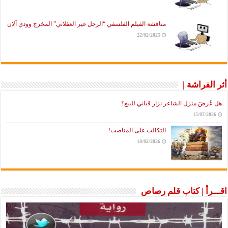
مناقشة الفيلم الفلسفي “الرجل غير العقلاني” المخرج وودي آلان
22/02/2025
أثر الفراشة |
هل عُرضَ منزل الشاعر نزار قباني للبيع؟
15/07/2026
التكالب على المناصب!
18/02/2026
اقـــرأ | كتاب قلم رصاص