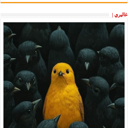
غاليري |