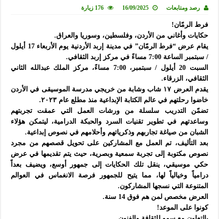
رصد ومتابعات
16/09/2025
176 زيارة
فرط الرمّان!
حكايات وأغاني من الأردن، وفلسطين، وسوريا والعراق.
يقام عرض “فرط الرمّان” في مدينة إربد الأردنية يوم الأربعاء 17 أيلول
/ سبتمبر الساعة 7:00 مساءً في مركز إربد الثقافي.
السبت 20 أيلول / سبتمبر، 7:00 مساءً، مركز الملك عبدالله الثاني
الثقافي، الزرقاء.
يقدم العرض ١٧ شاب وشابة من خريجي مدرسة الموسيقى في الأردن
خاضوا رحلتهم في عالم الكتابة الإبداعية منذ مطلع عام ٢٠٢٣.
تضمّن التدريب سلسلة من ورشات العمل التي عمقت تجربتهم
وساعدتهم في تطوير تقنيات السرد والحبكة الدرامية، ليتمكن هؤلاء
الشبان من صياغة تجاربهم وذكرياتهم وأحلامهم في نصوص إبداعية.
بعد التأليف، تم العمل مع المشاركين على تحويل قصصهم من مجرد
نصوص مكتوبة إلى تجربة سمعية وبصرية، حيث يتم تقديمها في عرض
حكي موسيقي، ينقل تلك الحكايات إلى جمهور أوسع، ويضيف بعداً
درامياً وخيالياً لها، مما يتيح للجمهور فرصة الانغماس في العوالم
المتنوعة التي نسجها المشاركون.
العرض مخصص لمن هم فوق 14 سنة.
كونوا على الموعد!
بالتعاون مع سمو للثقافة والفنون