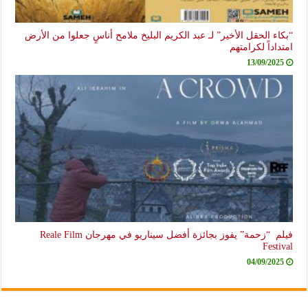
“بكاء الحقل الأخير” لـ عبد الكريم البليخ ملامح أناسٍ جعلوا من الأرض
امتداداً لكرامتهم
13/09/2025
فيلم “زحمة” يفوز بجائزة أفضل سيناريو في مهرجان Reale Film
Festival
04/09/2025