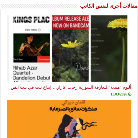
مقالات أخرى لنفس الكاتب
ألبوم “هندبة” للعازفة السورية رحاب عازار… إبداع نبت في بيت الفن
15/03/2026