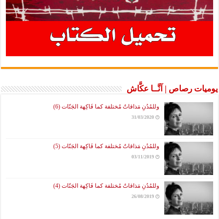
يوميات رصاص | آنَّــا عكَّاش
وللمُدُنِ مَذاقاتٌ مُختلفة كما فَاكِهة الجَنّات (6)
31/03/2020
وللمُدُنِ مَذاقاتٌ مُختلفة كما فَاكِهة الجَنّات (5)
03/11/2019
وللمُدُنِ مَذاقاتٌ مُختلفة كما فَاكِهة الجَنّات (4)
26/08/2019